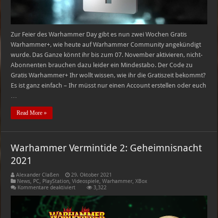
Zur Feier des Warhammer Day gibt es nun zwei Wochen Gratis
Warhammer+, wie heute auf Warhammer Community angekündigt
wurde. Das Ganze könnt ihr bis zum 07. November aktivieren, nicht-
Abonnenten brauchen dazu leider ein Mindestabo. Der Code zu
Gratis Warhammer+ Ihr wollt wissen, wie ihr die Gratiszeit bekommt?
Es ist ganz einfach – Ihr müsst nur einen Account erstellen oder euch
…
Read More »
Warhammer Vermintide 2: Geheimnisnacht
2021
Alexander Claßen
29. Oktober 2021
News
,
PC
,
PlayStation
,
Videospiele
,
Warhammer
,
XBox
für
Kommentare deaktiviert
3,322
Warhammer
Vermintide
2:
Geheimnisnacht