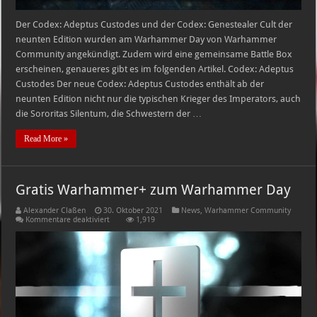
Der Codex: Adeptus Custodes und der Codex: Genestealer Cult der
neunten Edition wurden am Warhammer Day von Warhammer
Community angekündigt. Zudem wird eine gemeinsame Battle Box
erscheinen, genaueres gibt es im folgenden Artikel. Codex: Adeptus
Custodes Der neue Codex: Adeptus Custodes enthält ab der
neunten Edition nicht nur die typischen Krieger des Imperators, auch
die Sororitas Silentum, die Schwestern der …
Read More »
Gratis Warhammer+ zum Warhammer Day
Alexander Claßen
30. Oktober 2021
News
,
Warhammer Community
für
Kommentare deaktiviert
1,919
Gratis
Warhammer+
zum
Warhammer
Day