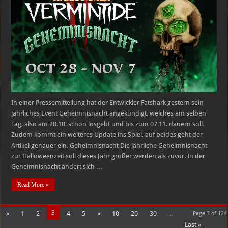
2021
In einer Pressemitteilung hat der Entwickler Fatshark gestern sein
jährliches Event Geheimnisnacht angekündigt, welches am selben
Tag, also am 28.10. schon losgeht und bis zum 07.11. dauern soll.
Zudem kommt ein weiteres Update ins Spiel, auf beides geht der
Artikel genauer ein. Geheimnisnacht Die jährliche Geheimnisnacht
zur Halloweenzeit soll dieses Jahr größer werden als zuvor. In der
Geheimnisnacht ändert sich …
Read More »
3
«
1
2
4
5
»
10
20
30
...
Page 3 of 124
Last »