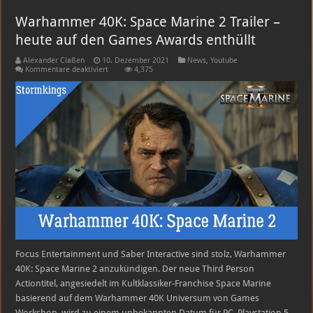
Warhammer 40K: Space Marine 2 Trailer –
heute auf den Games Awards enthüllt
Alexander Claßen
10. Dezember 2021
News
,
Youtube
für
Kommentare deaktiviert
4,375
Warhammer
40K:
Space
Marine
2
Trailer
–
heute
auf
den
Games
Awards
enthüllt
Focus Entertainment und Saber Interactive sind stolz, Warhammer
40K: Space Marine 2 anzukündigen. Der neue Third Person
Actiontitel, angesiedelt im Kultklassiker-Franchise Space Marine
basierend auf dem Warhammer 40K Universum von Games
Workshop, wird zu einem unbekannten Datum für PC, Playstation 5