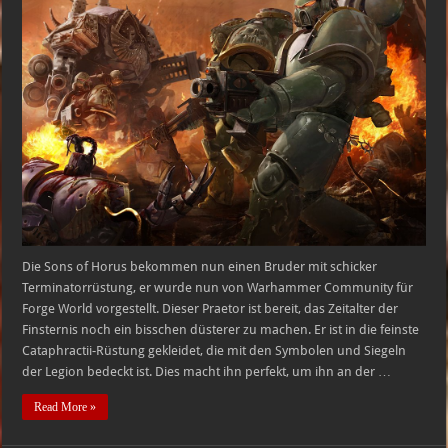
Die
Sons
of
Horus
bekommen
einen
Praetorianer
in
bester
Rüstung
Die Sons of Horus bekommen nun einen Bruder mit schicker
Terminatorrüstung, er wurde nun von Warhammer Community für
Forge World vorgestellt. Dieser Praetor ist bereit, das Zeitalter der
Finsternis noch ein bisschen düsterer zu machen. Er ist in die feinste
Cataphractii-Rüstung gekleidet, die mit den Symbolen und Siegeln
der Legion bedeckt ist. Dies macht ihn perfekt, um ihn an der …
Read More »