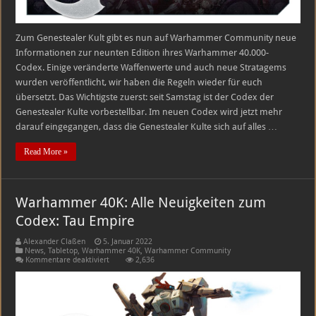
Zum Genestealer Kult gibt es nun auf Warhammer Community neue
Informationen zur neunten Edition ihres Warhammer 40.000-
Codex. Einige veränderte Waffenwerte und auch neue Stratagems
wurden veröffentlicht, wir haben die Regeln wieder für euch
übersetzt. Das Wichtigste zuerst: seit Samstag ist der Codex der
Genestealer Kulte vorbestellbar. Im neuen Codex wird jetzt mehr
darauf eingegangen, dass die Genestealer Kulte sich auf alles …
Read More »
Warhammer 40K: Alle Neuigkeiten zum
Codex: Tau Empire
Alexander Claßen
5. Januar 2022
News
,
Tabletop
,
Warhammer 40K
,
Warhammer Community
für
Kommentare deaktiviert
2,636
Warhammer
40K:
Alle
Neuigkeiten
zum
Codex: