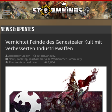
News & Updates
Vernichtet Feinde des Genestealer Kult mit
verbesserten Industriewaffen
Alexander Claßen
10. Januar 2022
News
,
Tabletop
,
Warhammer 40K
,
Warhammer Community
für
Kommentare deaktiviert
2,084
Vernichtet
Feinde
des
Genestealer
Kult
mit
verbesserten
Industriewaffen