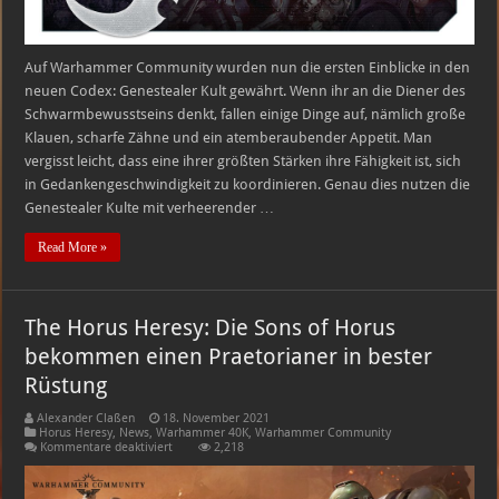
Auf Warhammer Community wurden nun die ersten Einblicke in den
neuen Codex: Genestealer Kult gewährt. Wenn ihr an die Diener des
Schwarmbewusstseins denkt, fallen einige Dinge auf, nämlich große
Klauen, scharfe Zähne und ein atemberaubender Appetit. Man
vergisst leicht, dass eine ihrer größten Stärken ihre Fähigkeit ist, sich
in Gedankengeschwindigkeit zu koordinieren. Genau dies nutzen die
Genestealer Kulte mit verheerender …
Read More »
The Horus Heresy: Die Sons of Horus
bekommen einen Praetorianer in bester
Rüstung
Alexander Claßen
18. November 2021
Horus Heresy
,
News
,
Warhammer 40K
,
Warhammer Community
für
Kommentare deaktiviert
2,218
The
Horus
Heresy: