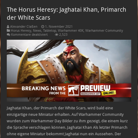
The Horus Heresy: Jaghatai Khan, Primarch
der White Scars
Alexander Claßen
1. November 2021
Horus Heresy
,
News
,
Tabletop
,
Warhammer 40K
,
Warhammer Community
für
Kommentare deaktiviert
2,523
The
Horus
Heresy:
Jaghatai
Khan,
Primarch
der
White
Scars
Jaghatai Khan, der Primarch der White Scars, wird bald eine
einzigartige neue Miniatur erhalten. Auf Warhammer Community
wurden zum Warhammer Day Bilder zu ihm gezeigt, die einem kurz
die Sprache verschlagen können. Jaghatai Khan Als letzter Primarch
ohne eigene Miniatur bekommt Jaghatai nun ein Aussehen. Der