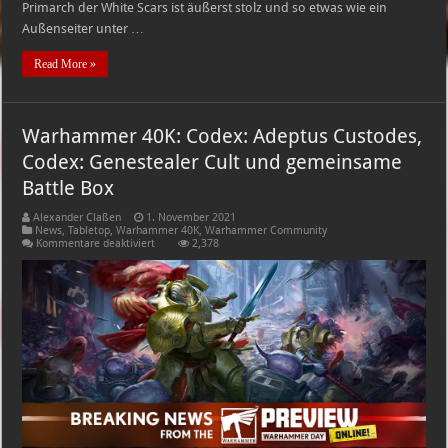
Primarch der White Scars ist äußerst stolz und so etwas wie ein
Außenseiter unter …
Read More »
Warhammer 40K: Codex: Adeptus Custodes,
Codex: Genestealer Cult und gemeinsame
Battle Box
Alexander Claßen
1. November 2021
News
,
Tabletop
,
Warhammer 40K
,
Warhammer Community
für
Kommentare deaktiviert
2,378
Warhammer
40K:
Codex:
Adeptus
Custodes,
Codex:
Genestealer
Cult
und
gemeinsame
Battle
Box