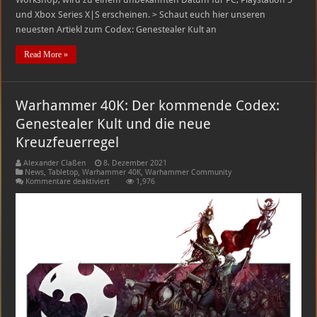
und Xbox Series X|S erscheinen. > Schaut euch hier unseren
neuesten Artiekl zum Codex: Genestealer Kult an
Read More »
Warhammer 40K: Der kommende Codex:
Genestealer Kult und die neue
Kreuzfeuerregel
Alexander Claßen
8. Dezember 2021
News
,
Tabletop
,
Warhammer 40K
,
Warhammer Community
für
Kommentare deaktiviert
1,976
Warhammer
40K:
Der
kommende
Codex:
Genestealer
Kult
und
die
neue
Kreuzfeuerregel