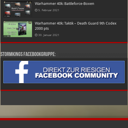
Warhammer 40k: Battleforce-Boxen
5. Februar 2021
Warhammer 40k: Taktik – Death Guard 9th Codex
2000 pts
30. Januar 2021
Stormkings Facebookgruppe: