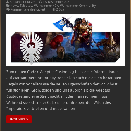
Alexander Claßen
17. Dezember 2021
News
,
Tabletop
,
Warhammer 40K
,
Warhammer Community
für
Kommentare deaktiviert
2,655
Warhammer
40K:
Die
Adeptus
Custodes
bekommen
mächtige
neue
Schildhost-
Regeln
Zum neuen Codex: Adeptus Custodes gibt es erste Informationen
auf Warhammer Community. Wir stellen euch die ersten bekannten
Regeln vor, vor allem wie die neuen Eigenschaften der Schildhost
funktionieren. Groß, golden und unglaublich alt, die Adeptus
Custodes sind eine Streitmacht, mit der man rechnen muss.
Während sie sich in der Galaxis herumtreiben, den Willen des
Imperators verbreiten und neue Namen …
Read More »