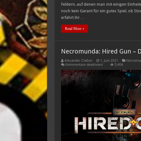
Feldern, auf denen man mit einigen Einheit
noch kein Garant für ein gutes Spiel, ob St
erfahrt ihr …
Read More »
Necromunda: Hired Gun – De
Alexander Claßen
1. Juni 2021
Necromu
für
Kommentare deaktiviert
3,404
Necromunda:
Hired
Gun
–
Der
Launch
Trailer
ist
da