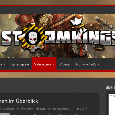
le
Kartenspiele
Videospiele
Videos
Archiv – HotS
Ankli
onen im Überblick
für
on
,
Warhammer 40K
,
XBox
Kommentare deaktiviert
2,317
Space