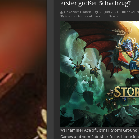
erster großer Schachzug?
Alexander Claßen
30. Juni 2021
News
,
N
für
Kommentare deaktiviert
4,595
Warhammer
Age
of
Sigmar:
Storm
Ground
Test/Review
–
Sigmars
erster
großer
Schachzug?
Warhammer Age of Sigmar: Storm Ground ist
Games und vom Publisher Focus Home Interac