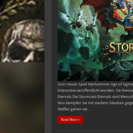
–
Vorstellung
der
einzelnen
Fraktionen
Zum neuen Spiel Warhammer Age of Sigma
Interactive veröffentlicht worden. Sie them
Eternals Die Stormcast Eternals sind Men
Nun kämpfen sie mit starkem Glauben gege
Waffen gehen sie …
Read More »