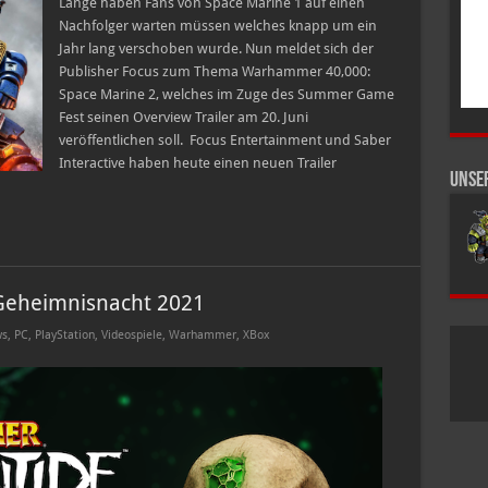
Marine
Lange haben Fans von Space Marine 1 auf einen
2
Nachfolger warten müssen welches knapp um ein
–
Alle
Jahr lang verschoben wurde. Nun meldet sich der
Editionen
Publisher Focus zum Thema Warhammer 40,000:
im
Überblick
Space Marine 2, welches im Zuge des Summer Game
Fest seinen Overview Trailer am 20. Juni
veröffentlichen soll. Focus Entertainment und Saber
Interactive haben heute einen neuen Trailer
Unse
Geheimnisnacht 2021
s
,
PC
,
PlayStation
,
Videospiele
,
Warhammer
,
XBox