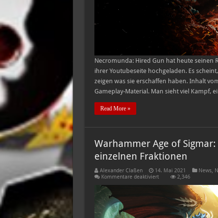
Necromunda: Hired Gun hat heute seinen Re
ihrer Youtubeseite hochgeladen. Es scheint, 
zeigen was sie erschaffen haben. Inhalt v
Gameplay-Material. Man sieht viel Kampf, 
Read More »
Warhammer Age of Sigmar: 
einzelnen Fraktionen
Alexander Claßen
14. Mai 2021
News
,
N
für
Kommentare deaktiviert
2,346
Warhammer
Age
of
Sigmar:
Storm
Ground