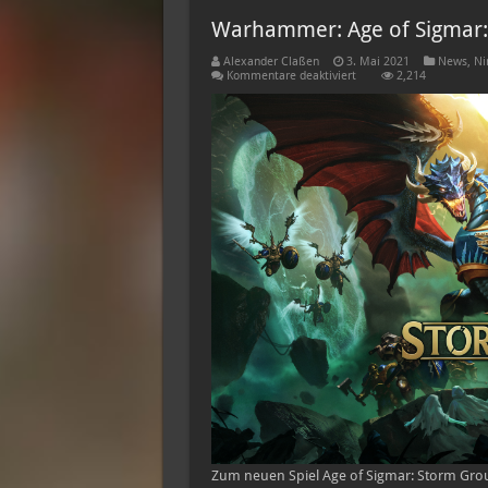
Warhammer: Age of Sigmar:
Alexander Claßen
3. Mai 2021
News
,
Ni
für
Kommentare deaktiviert
2,214
Warhammer:
Age
of
Sigmar:
Storm
Ground
kommt
bald
raus
Zum neuen Spiel Age of Sigmar: Storm Gro