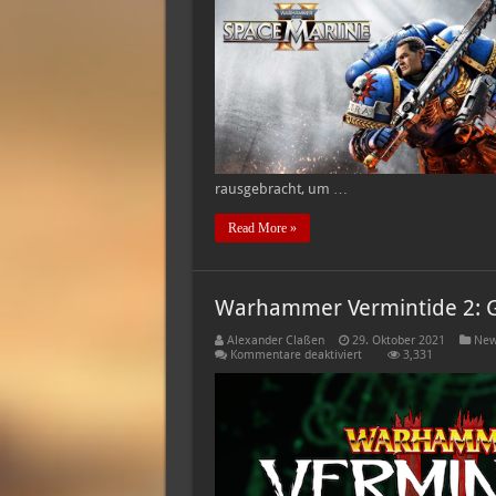
rausgebracht, um …
Read More »
Warhammer Vermintide 2: 
Alexander Claßen
29. Oktober 2021
New
für
Kommentare deaktiviert
3,331
Warhammer
Vermintide
2:
Geheimnisnacht
2021