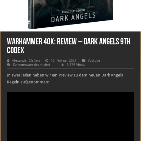
Warhammer 40k: Review – Dark Angels 9th
Codex
Alexander Claßen
10. Februar 2021
Youtube
für
Kommentare deaktiviert
5,376 Views
Warhammer
40k:
In zwei Teilen haben wir ein Preview zu dem neuen Dark Angels
Review
–
Regeln aufgenommen:
Dark
Angels
9th
Codex