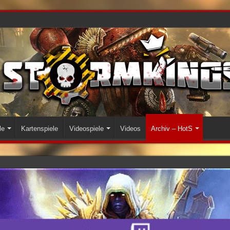
le
Kartenspiele
Videospiele
Videos
Archiv – HotS