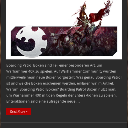
Patrol:
Neue
Boxen
für
verschiedene
Fraktionen
Boarding Patrol Boxen sind Teil einer besonderen Art, um
Warhammer 40K zu spielen. Auf Warhammer Community wurden
mittlerweile neun neue Boxen vorgestellt. Was genau Boarding Patrol
ist und welche Boxen erscheinen werden, erklären wir im Artikel.
Warum Boarding Patrol Boxen? Boarding Patrol Boxen nutzt man,
um Warhammer 40K mit den Regeln der Enteraktionen zu spielen.
Enteraktionen sind eine aufregende neue …
Read More »