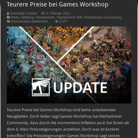
Teurere Preise bei Games Workshop
Alexander Claßen
12. Februar 2023
News
,
Tabletop
,
Warhammer
,
Warhammer 40K
,
Warhammer Community
für
Kommentare deaktiviert
2,277
Teurere
Preise
bei
Games
Workshop
Teurere Preise bei Games Workshop sind keine unbekannten
Neuigkeiten. Doch leider sagt Games Workshop bei Warhammer
Community, dass durch die momentane Inflation auch bei ihnen ab
dem 6. März Preissteigerungen anstehen. Doch was ist konkret
betroffen? Die Preissteigerungen Games Workshop sagt seinen