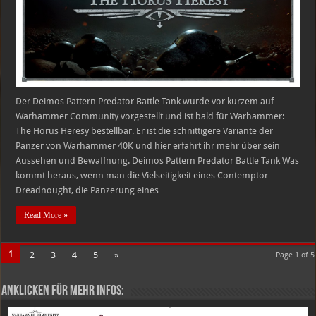
beste
Predator
um
das
dunkle
Zeitalter
zu
überleben
Der Deimos Pattern Predator Battle Tank wurde vor kurzem auf
Warhammer Community vorgestellt und ist bald für Warhammer:
The Horus Heresy bestellbar. Er ist die schnittigere Variante der
Panzer von Warhammer 40K und hier erfahrt ihr mehr über sein
Aussehen und Bewaffnung. Deimos Pattern Predator Battle Tank Was
kommt heraus, wenn man die Vielseitigkeit eines Contemptor
Dreadnought, die Panzerung eines …
Read More »
1
2
3
4
5
»
Page 1 of 5
Anklicken für mehr Infos: