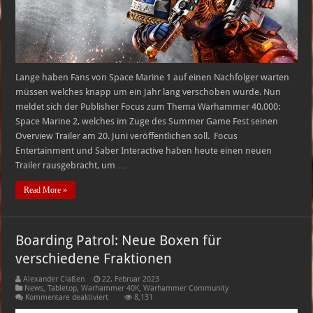
Lange haben Fans von Space Marine 1 auf einen Nachfolger warten
müssen welches knapp um ein Jahr lang verschoben wurde. Nun
meldet sich der Publisher Focus zum Thema Warhammer 40,000:
Space Marine 2, welches im Zuge des Summer Game Fest seinen
Overview Trailer am 20. Juni veröffentlichen soll. Focus
Entertainment und Saber Interactive haben heute einen neuen
Trailer rausgebracht, um …
Read More »
Boarding Patrol: Neue Boxen für
verschiedene Fraktionen
Alexander Claßen
22. Februar 2023
News
,
Tabletop
,
Warhammer 40K
,
Warhammer Community
für
Kommentare deaktiviert
8,131
Boarding