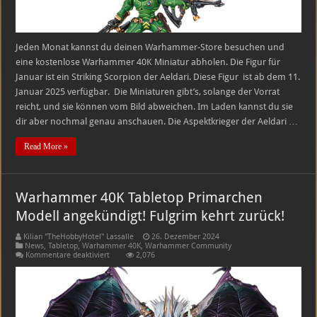
Jeden Monat kannst du deinen Warhammer-Store besuchen und
eine kostenlose Warhammer 40K Miniatur abholen. Die Figur für
Januar ist ein Striking Scorpion der Aeldari. Diese Figur ist ab dem 11.
Januar 2025 verfügbar. Die Miniaturen gibt’s, solange der Vorrat
reicht, und sie können vom Bild abweichen. Im Laden kannst du sie
dir aber nochmal genau anschauen. Die Aspektkrieger der Aeldari …
Read More »
Warhammer 40K Tabletop Primarchen
Modell angekündigt! Fulgrim kehrt zurück!
Kilian "TheHobbyHotel" Lassalle
26. Dezember 2024
News
,
Tabletop
,
Warhammer 40K
,
Warhammer Community
für
Kommentare deaktiviert
2,076
Warhammer
40K
Tabletop
Primarchen
Modell
angekündigt!