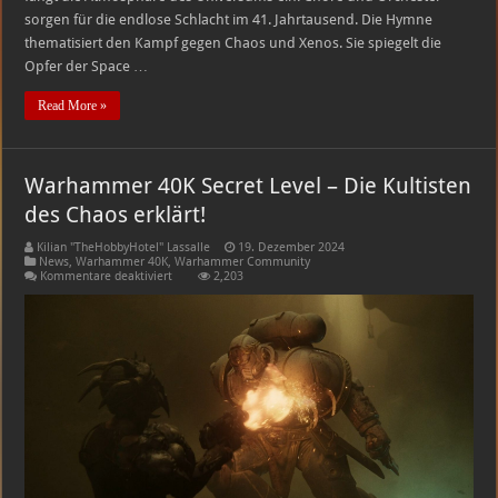
sorgen für die endlose Schlacht im 41. Jahrtausend. Die Hymne
thematisiert den Kampf gegen Chaos und Xenos. Sie spiegelt die
Opfer der Space …
Read More »
Warhammer 40K Secret Level – Die Kultisten
des Chaos erklärt!
Kilian "TheHobbyHotel" Lassalle
19. Dezember 2024
News
,
Warhammer 40K
,
Warhammer Community
für
Kommentare deaktiviert
2,203
Warhammer
40K
Secret
Level
–
Die
Kultisten
des
Chaos
erklärt!