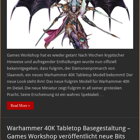
Fulgrim
kehrt
zurück!
Games Workshop hat es wieder getan! Nach Wochen kryptischer
Hinweise und aufregender Enthüllungen wurde nun offiziell
bekanntgegeben, dass Fulgrim, der Dämonenprimarch von
Slaanesh, ein neues Warhammer 40K Tabletop Modell bekommt! Der
neue Look steht ihm! Das neue Fulgrim Modell für Warhammer 40K
im Detail. Die neue Miniatur zeigt Fulgrim in all seiner grotesken
Pracht. Seine Erscheinung ist ein wahres Spektakel: …
Read More »
Warhammer 40K Tabletop Basegestaltung –
Games Workshop veröffentlicht neue Bits