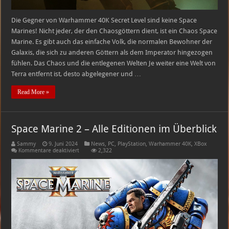
Die Gegner von Warhammer 40K Secret Level sind keine Space
Marines! Nicht jeder, der den Chaosgöttern dient, ist ein Chaos Space
Marine. Es gibt auch das einfache Volk, die normalen Bewohner der
Galaxis, die sich zu anderen Göttern als dem Imperator hingezogen
fühlen. Das Chaos und die entlegenen Welten Je weiter eine Welt von
Terra entfernt ist, desto abgelegener und …
Read More »
Space Marine 2 – Alle Editionen im Überblick
Sammy
9. Juni 2024
News
,
PC
,
PlayStation
,
Warhammer 40K
,
XBox
für
Kommentare deaktiviert
2,322
Space
Marine
2
–
Alle
Editionen
im
Überblick