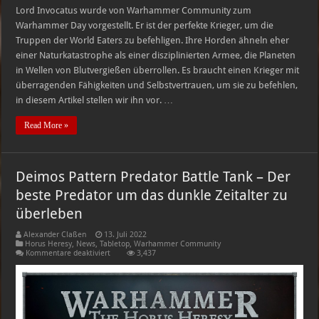
Lord Invocatus wurde von Warhammer Community zum
Warhammer Day vorgestellt. Er ist der perfekte Krieger, um die
Truppen der World Eaters zu befehligen. Ihre Horden ähneln eher
einer Naturkatastrophe als einer disziplinierten Armee, die Planeten
in Wellen von Blutvergießen überrollen. Es braucht einen Krieger mit
überragenden Fähigkeiten und Selbstvertrauen, um sie zu befehlen,
in diesem Artikel stellen wir ihn vor. …
Read More »
Deimos Pattern Predator Battle Tank – Der
beste Predator um das dunkle Zeitalter zu
überleben
Alexander Claßen
13. Juli 2022
Horus Heresy
,
News
,
Tabletop
,
Warhammer Community
für
Kommentare deaktiviert
3,437
Deimos
Pattern
Predator
Battle
Tank
–
Der