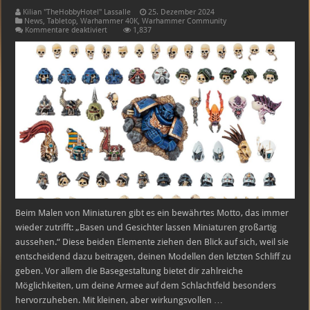
Kilian "TheHobbyHotel" Lassalle
25. Dezember 2024
News
,
Tabletop
,
Warhammer 40K
,
Warhammer Community
für
Kommentare deaktiviert
1,837
Warhammer
40K
Tabletop
Basegestaltung
–
Games
Workshop
veröffentlicht
neue
Bits
Beim Malen von Miniaturen gibt es ein bewährtes Motto, das immer
wieder zutrifft: „Basen und Gesichter lassen Miniaturen großartig
aussehen.“ Diese beiden Elemente ziehen den Blick auf sich, weil sie
entscheidend dazu beitragen, deinen Modellen den letzten Schliff zu
geben. Vor allem die Basegestaltung bietet dir zahlreiche
Möglichkeiten, um deine Armee auf dem Schlachtfeld besonders
hervorzuheben. Mit kleinen, aber wirkungsvollen …