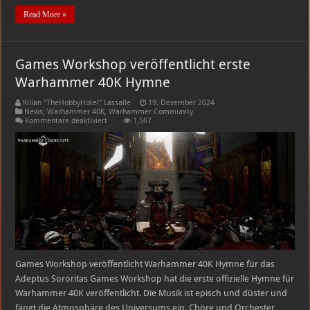
Read More »
Games Workshop veröffentlicht erste
Warhammer 40K Hymne
Kilian "TheHobbyHotel" Lassalle
19. Dezember 2024
News
,
Warhammer 40K
,
Warhammer Community
für
Kommentare deaktiviert
1,567
Games
Workshop
veröffentlicht
erste
Warhammer
40K
Hymne
Games Workshop veröffentlicht Warhammer 40K Hymne für das
Adeptus Sororitas Games Workshop hat die erste offizielle Hymne für
Warhammer 40K veröffentlicht. Die Musik ist episch und düster und
fängt die Atmosphäre des Universums ein. Chöre und Orchester