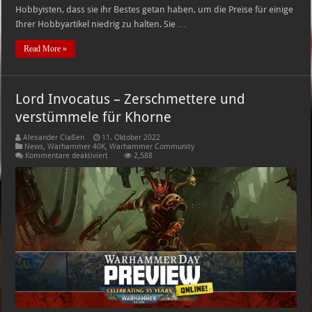
Hobbyisten, dass sie ihr Bestes getan haben, um die Preise für einige
Ihrer Hobbyartikel niedrig zu halten. Sie …
Read More »
Lord Invocatus – Zerschmettere und
verstümmele für Khorne
Alexander Claßen
11. Oktober 2022
News
,
Warhammer 40K
,
Warhammer Community
für
Kommentare deaktiviert
2,588
Lord
Invocatus
–
Zerschmettere
und
verstümmele
für
Khorne