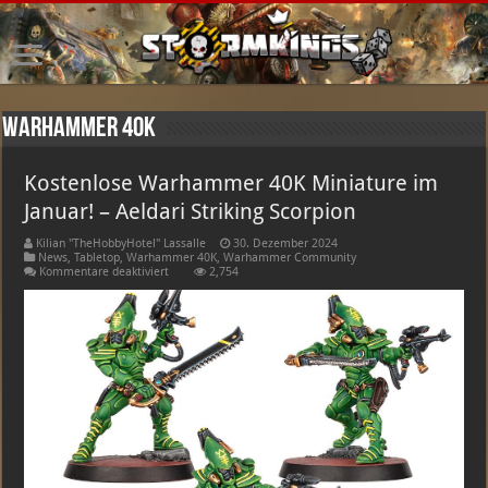
Warhammer 40K
Kostenlose Warhammer 40K Miniature im
Januar! – Aeldari Striking Scorpion
Kilian "TheHobbyHotel" Lassalle
30. Dezember 2024
News
,
Tabletop
,
Warhammer 40K
,
Warhammer Community
für
Kommentare deaktiviert
2,754
Kostenlose
Warhammer
40K
Miniature
im
Januar!
–
Aeldari
Striking
Scorpion