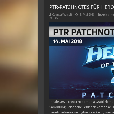
PTR-PATCHNOTES FÜR HEROE
CounterYourself
15. Mai 2018
Archiv
,
Ne
5,071
Inhaltsverzeichnis: Nexomania Grafikeleme
Sammlung Behobene Fehler Nexomania! Hin
bereits teilweise verfügbar sein kann, werd