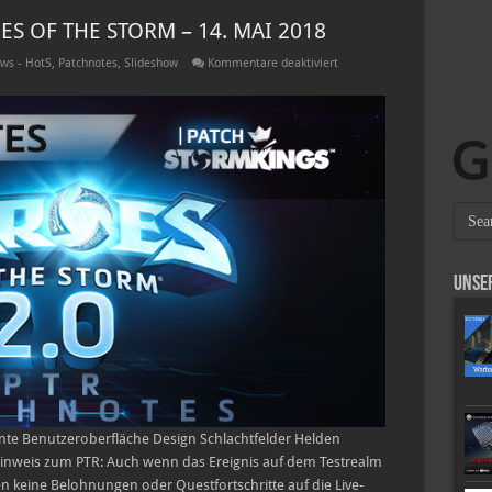
S OF THE STORM – 14. MAI 2018
für
ws - HotS
,
Patchnotes
,
Slideshow
Kommentare deaktiviert
PTR-
PATCHNOTES
FÜR
HEROES
OF
THE
STORM
–
14.
MAI
2018
Unse
nte Benutzeroberfläche Design Schlachtfelder Helden
weis zum PTR: Auch wenn das Ereignis auf dem Testrealm
en keine Belohnungen oder Questfortschritte auf die Live-