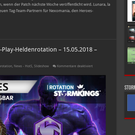
, wenn der Patch nächste Woche veröffentlicht wird. Lunara, la
neuen Tag-Team-Partnern für Nexomania, den Heroes-
-Play-Heldenrotation – 15.05.2018 –
für
rotation
,
News - HotS
,
Slideshow
Kommentare deaktiviert
Heroes
of
the
Storm
Free-
Stor
to-
Play-
Heldenrotation
–
15.05.2018
–
21.05.2018