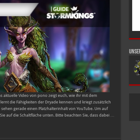
in
306
Sekunden
Unse
 aktuelle Video von pono zeigt euch, wie ihr mit dem
r lernt die Fähigkeiten der Dryade kennen und kriegt zusätzlich
ie sehen gerade einen Platzhalterinhalt von YouTube. Um auf
 Sie auf die Schaltfläche unten. Bitte beachten Sie, dass dabei …