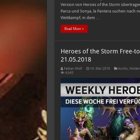
Version von Heroes of the Storm übertragen
Parca und Sonya, la Pantera suchen nach 
Wettkampf, in dem …
Read More »
Heroes of the Storm Free-to
21.05.2018
Fabian Wolf
14. Mai 2018
Archiv
,
Helden
4,643