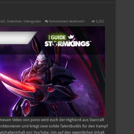
für
otS
,
Slideshow
,
Videoguides
Kommentare deaktiviert
5,252
Alarak
in
305
Sekunden
neuen Video von pono wird euch der Highlord aus Starcraft
s funktionieren und kriegt zwei solide Talentbuilds für den Kampf
atzhalterinhalt von YouTube. Um auf den eigentlichen Inhalt