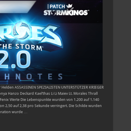
HEROES
OF
THE
STORM
–
9.
MAI
2018
ler Helden ASSASSINEN SPEZIALISTEN UNTERSTÜTZER KRIEGER
ya Hanzo Deckard Kael’thas Li Li Maiev Lt. Morales Thrall
 Fenix Werte Die Lebenspunkte wurden von 1.200 auf 1.140
on 2,50 auf 2,38 pro Sekunde verringert. Die Schilde wurden
neration wurde …