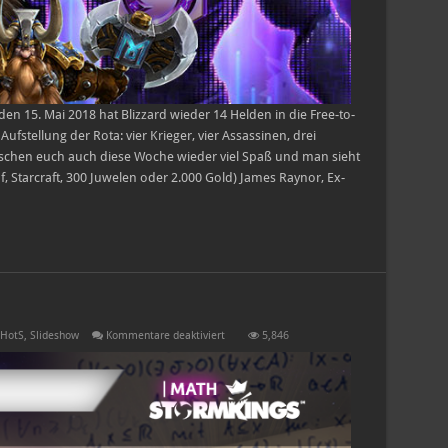
den 15. Mai 2018 hat Blizzard wieder 14 Helden in die Free-to-
Aufstellung der Rota: vier Krieger, vier Assassinen, drei
ünschen euch auch diese Woche wieder viel Spaß und man sieht
, Starcraft, 300 Juwelen oder 2.000 Gold) James Raynor, Ex-
für
 HotS
,
Slideshow
Kommentare deaktiviert
5,846
Ana
Analysis