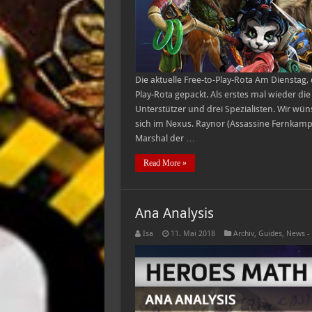
Die aktuelle Free-to-Play-Rota Am Dienstag, 
Play-Rota gepackt. Als erstes mal wieder die 
Unterstützer und drei Spezialisten. Wir w
sich im Nexus. Raynor (Assassine Fernkampf
Marshal der …
Read More »
Ana Analysis
Isa
11. Mai 2018
Archiv
,
Guides
,
News -