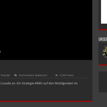
Unse
für
Youtube
Kommentare deaktiviert
4,344 Views
How
to
 Crusade an. Ein Strategie-MMO auf den Mobilgeräten im
Play
–
Lost
Crusade