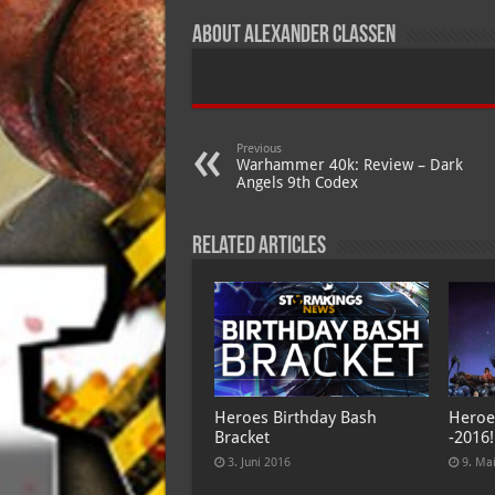
About Alexander Claßen
Previous
Warhammer 40k: Review – Dark
Angels 9th Codex
Related Articles
Heroes Birthday Bash
Heroe
Bracket
-2016!
3. Juni 2016
9. Ma