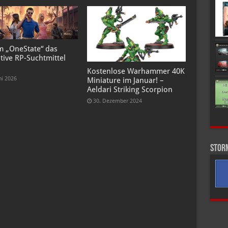
 „OneState“ das
tive RP-Suchtmittel
Kostenlose Warhammer 40K
ni 2026
Miniature im Januar! –
Aeldari Striking Scorpion
30. Dezember 2024
Stor