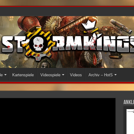
le
Kartenspiele
Videospiele
Videos
Archiv – HotS
Ankli