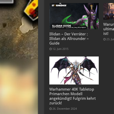
Warum
ultima
ist!
Illidan – Der Verräter :
Illidan als Allrounder –
23. Ju
Guide
12. Juni 2015
Warhammer 40K Tabletop
Primarchen Modell
angekündigt! Fulgrim kehrt
zurück!
26. Dezember 2024