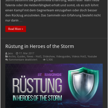
Storm bestimmt die gesammelte Erfahrung, wann euer Team neue
Talente oder die Heldenfähigkeit erhält und somit, ob es sich lohnt
einen Kampf mit dem Gegnerteam einzugehen oder doch besser
den Rückzug anzutreten. Das Sammeln von Erfahrung besteht nicht
nur darin …
Read More »
Rüstung in Heroes of the Storm
Jasu
17. Mai 2017
Archiv
,
Guides
,
News - HotS
,
Slideshow
,
Videoguides
,
Videos HotS
,
Youtube
für
Kommentare deaktiviert
5,906
Rüstung
in
Heroes
of
the
Storm