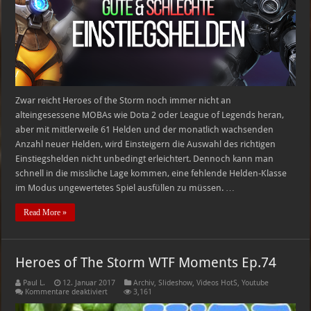
the
Storm
Zwar reicht Heroes of the Storm noch immer nicht an
alteingesessene MOBAs wie Dota 2 oder League of Legends heran,
aber mit mittlerweile 61 Helden und der monatlich wachsenden
Anzahl neuer Helden, wird Einsteigern die Auswahl des richtigen
Einstiegshelden nicht unbedingt erleichtert. Dennoch kann man
schnell in die missliche Lage kommen, eine fehlende Helden-Klasse
im Modus ungewertetes Spiel ausfüllen zu müssen. …
Read More »
Heroes of The Storm WTF Moments Ep.74
Paul L.
12. Januar 2017
Archiv
,
Slideshow
,
Videos HotS
,
Youtube
für
Kommentare deaktiviert
3,161
Heroes
of