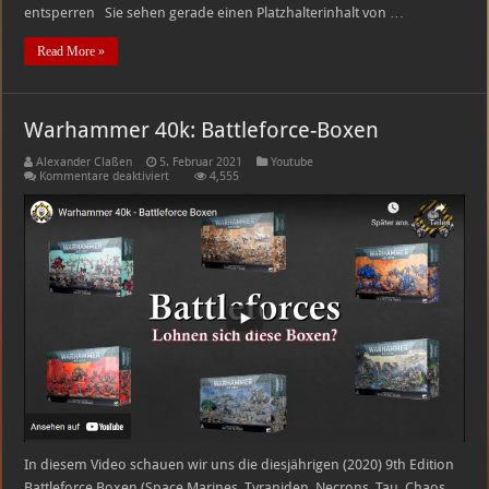
entsperren Sie sehen gerade einen Platzhalterinhalt von …
Read More »
Warhammer 40k: Battleforce-Boxen
Alexander Claßen
5. Februar 2021
Youtube
für
Kommentare deaktiviert
4,555
Warhammer
40k:
Battleforce-
Boxen
In diesem Video schauen wir uns die diesjährigen (2020) 9th Edition
Battleforce Boxen (Space Marines, Tyraniden, Necrons, Tau, Chaos