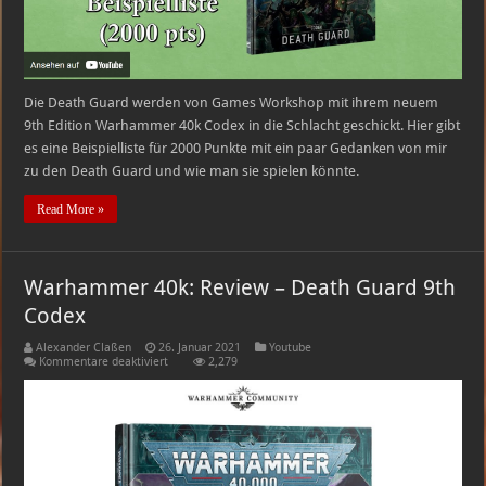
Die Death Guard werden von Games Workshop mit ihrem neuem
9th Edition Warhammer 40k Codex in die Schlacht geschickt. Hier gibt
es eine Beispielliste für 2000 Punkte mit ein paar Gedanken von mir
zu den Death Guard und wie man sie spielen könnte.
Read More »
Warhammer 40k: Review – Death Guard 9th
Codex
Alexander Claßen
26. Januar 2021
Youtube
für
Kommentare deaktiviert
2,279
Warhammer
40k:
Review
–
Death
Guard
9th
Codex