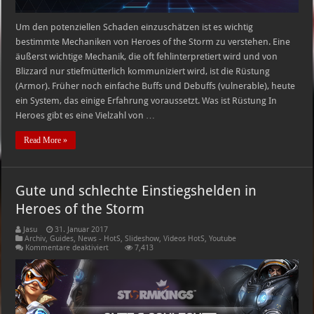
Um den potenziellen Schaden einzuschätzen ist es wichtig
bestimmte Mechaniken von Heroes of the Storm zu verstehen. Eine
äußerst wichtige Mechanik, die oft fehlinterpretiert wird und von
Blizzard nur stiefmütterlich kommuniziert wird, ist die Rüstung
(Armor). Früher noch einfache Buffs und Debuffs (vulnerable), heute
ein System, das einige Erfahrung voraussetzt. Was ist Rüstung In
Heroes gibt es eine Vielzahl von …
Read More »
Gute und schlechte Einstiegshelden in
Heroes of the Storm
Jasu
31. Januar 2017
Archiv
,
Guides
,
News - HotS
,
Slideshow
,
Videos HotS
,
Youtube
für
Kommentare deaktiviert
7,413
Gute
und
schlechte
Einstiegshelden
in
Heroes
of