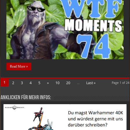
The
Storm
WTF
Moments
Ep.74
Read More »
1
2
3
4
5
»
10
20
...
Last »
Page 1 of 24
Anklicken für mehr Infos: