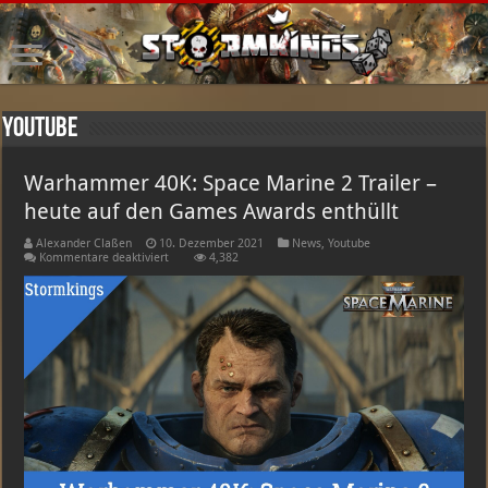
Youtube
Warhammer 40K: Space Marine 2 Trailer –
heute auf den Games Awards enthüllt
Alexander Claßen
10. Dezember 2021
News
,
Youtube
für
Kommentare deaktiviert
4,382
Warhammer
40K:
Space
Marine
2
Trailer
–
heute
auf
den
Games
Awards
enthüllt