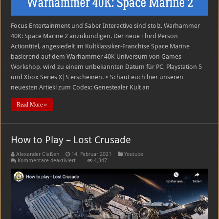
Focus Entertainment und Saber Interactive sind stolz, Warhammer
40K: Space Marine 2 anzukündigen. Der neue Third Person
Actiontitel, angesiedelt im Kultklassiker-Franchise Space Marine
basierend auf dem Warhammer 40K Universum von Games
Workshop, wird zu einem unbekannten Datum für PC, Playstation 5
und Xbox Series X|S erscheinen. > Schaut euch hier unseren
neuesten Artiekl zum Codex: Genestealer Kult an
Read More »
How to Play – Lost Crusade
Alexander Claßen
14. Februar 2021
Youtube
für
Kommentare deaktiviert
4,347
How
to
Play
–
Lost
Crusade