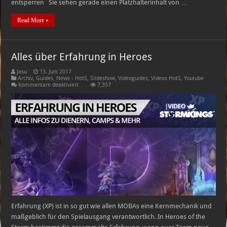
entsperren Sie sehen gerade einen Platzhalterinhalt von …
Read More »
Alles über Erfahrung in Heroes
Jasu
13. Juni 2017
Archiv
,
Guides
,
News - HotS
,
Slideshow
,
Videoguides
,
Videos HotS
,
Youtube
für
Kommentare deaktiviert
7,357
Alles
über
Erfahrung
in
Heroes
Erfahrung (XP) ist in so gut wie allen MOBAs eine Kernmechanik und
maßgeblich für den Spielausgang verantwortlich. In Heroes of the