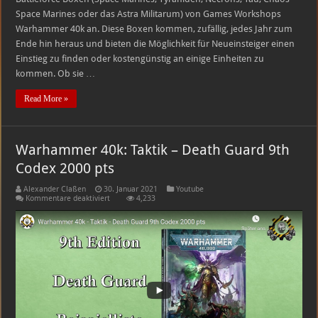
Space Marines oder das Astra Militarum) von Games Workshops
Warhammer 40k an. Diese Boxen kommen, zufällig, jedes Jahr zum
Ende hin heraus und bieten die Möglichkeit für Neueinsteiger einen
Einstieg zu finden oder kostengünstig an einige Einheiten zu
kommen. Ob sie …
Read More »
Warhammer 40k: Taktik – Death Guard 9th
Codex 2000 pts
Alexander Claßen
30. Januar 2021
Youtube
für
Kommentare deaktiviert
4,233
Warhammer
40k:
Taktik
–
Death
Guard
9th
Codex
2000
pts