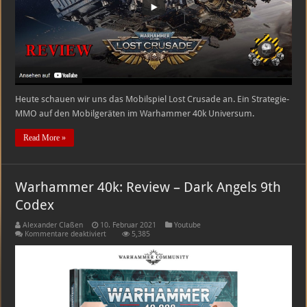
Heute schauen wir uns das Mobilspiel Lost Crusade an. Ein Strategie-
MMO auf den Mobilgeräten im Warhammer 40k Universum.
Read More »
Warhammer 40k: Review – Dark Angels 9th
Codex
Alexander Claßen
10. Februar 2021
Youtube
für
Kommentare deaktiviert
5,385
Warhammer
40k:
Review
–
Dark
Angels
9th
Codex