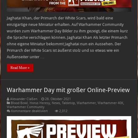
Jaghatai Khan, der Primarch der White Scars, wird bald eine
einzigartige neue Miniatur erhalten. Auf Warhammer Community
wurden zum Warhammer Day Bilder zu ihm gezeigt, die einem kurz
die Sprache verschlagen können. Jaghatai Khan Als letzter Primarch
ohne eigene Miniatur bekommt Jaghatai nun ein Aussehen. Der
Primarch der White Scars ist äußerst stolz und so etwas wie ein
Außenseiter unter …
Read More »
Warhammer Day mit großer Online-Preview
Alexander Claßen
28. Oktober 2021
Blood Bowl
,
Horus Heresy
,
News
,
Tabletop
,
Warhammer
,
Warhammer 40K
,
Warhammer Community
für
Kommentare deaktiviert
2,012
Warhammer
Day
mit
großer
Online-
Preview