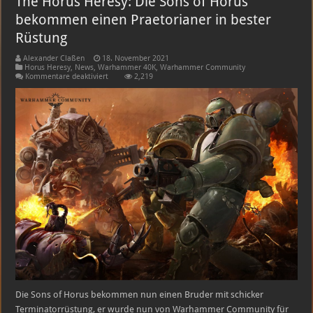
The Horus Heresy: Die Sons of Horus
bekommen einen Praetorianer in bester
Rüstung
Alexander Claßen
18. November 2021
Horus Heresy
,
News
,
Warhammer 40K
,
Warhammer Community
für
Kommentare deaktiviert
2,219
The
Horus
Heresy:
Die
Sons
of
Horus
bekommen
einen
Praetorianer
in
bester
Rüstung
Die Sons of Horus bekommen nun einen Bruder mit schicker
Terminatorrüstung, er wurde nun von Warhammer Community für