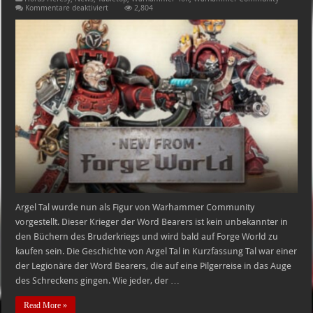
für
Kommentare deaktiviert
2,804
Horus
Heresy:
Argel
Tal
–
Ein
Freund
aus
dem
Auge
des
Schreckens
Argel Tal wurde nun als Figur von Warhammer Community
vorgestellt. Dieser Krieger der Word Bearers ist kein unbekannter in
den Büchern des Bruderkriegs und wird bald auf Forge World zu
kaufen sein. Die Geschichte von Argel Tal in Kurzfassung Tal war einer
der Legionäre der Word Bearers, die auf eine Pilgerreise in das Auge
des Schreckens gingen. Wie jeder, der …
Read More »