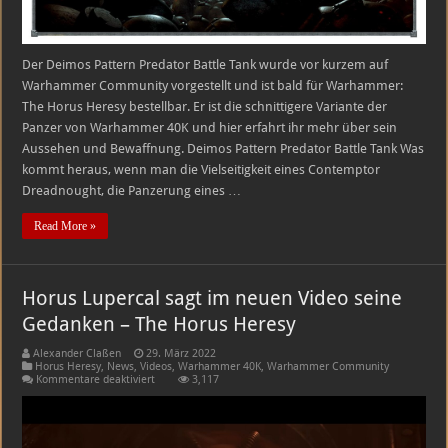
zu
überleben
Der Deimos Pattern Predator Battle Tank wurde vor kurzem auf
Warhammer Community vorgestellt und ist bald für Warhammer:
The Horus Heresy bestellbar. Er ist die schnittigere Variante der
Panzer von Warhammer 40K und hier erfahrt ihr mehr über sein
Aussehen und Bewaffnung. Deimos Pattern Predator Battle Tank Was
kommt heraus, wenn man die Vielseitigkeit eines Contemptor
Dreadnought, die Panzerung eines …
Read More »
Horus Lupercal sagt im neuen Video seine
Gedanken – The Horus Heresy
Alexander Claßen
29. März 2022
Horus Heresy
,
News
,
Videos
,
Warhammer 40K
,
Warhammer Community
für
Kommentare deaktiviert
3,117
Horus
Lupercal
sagt
im
neuen