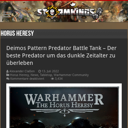
Horus Heresy
Deimos Pattern Predator Battle Tank – Der
beste Predator um das dunkle Zeitalter zu
überleben
Alexander Claßen
13. Juli 2022
Horus Heresy
,
News
,
Tabletop
,
Warhammer Community
für
Kommentare deaktiviert
3,434
Deimos
Pattern
Predator
Battle
Tank
–
Der
beste
Predator
um
das
dunkle
Zeitalter