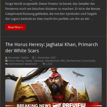
Forge World vorgestellt. Dieser Praetor ist bereit, das Zeitalter der
Finsternis noch ein bisschen düsterer zu machen. Er ist in die feinste
Cataphractii-Rüstung gekleidet, die mit den Symbolen und Siegeln
der Legion bedeckt ist. Dies macht ihn perfekt, um ihn an der …
Read More »
The Horus Heresy: Jaghatai Khan, Primarch
der White Scars
Alexander Claßen
1. November 2021
Horus Heresy
,
News
,
Tabletop
,
Warhammer 40K
,
Warhammer Community
für
Kommentare deaktiviert
2,526
The
Horus
Heresy:
Jaghatai
Khan,
Primarch
der
White
Scars