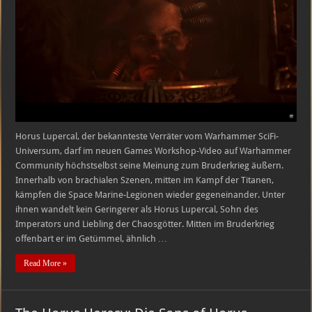
Video
seine
Gedanken
–
The
Horus
Heresy
Horus Lupercal, der bekannteste Verräter vom Warhammer SciFi-
Universum, darf im neuen Games Workshop-Video auf Warhammer
Community höchstselbst seine Meinung zum Bruderkrieg äußern.
Innerhalb von brachialen Szenen, mitten im Kampf der Titanen,
kämpfen die Space Marine-Legionen wieder gegeneinander. Unter
ihnen wandelt kein Geringerer als Horus Lupercal, Sohn des
Imperators und Liebling der Chaosgötter. Mitten im Bruderkrieg
offenbart er im Getümmel, ähnlich …
Read More »