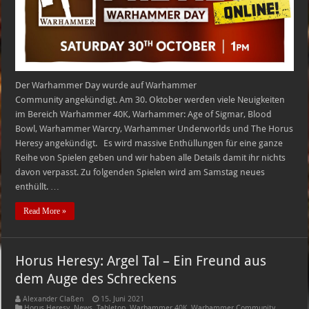
Der Warhammer Day wurde auf Warhammer
Community angekündigt. Am 30. Oktober werden viele Neuigkeiten
im Bereich Warhammer 40K, Warhammer: Age of Sigmar, Blood
Bowl, Warhammer Warcry, Warhammer Underworlds und The Horus
Heresy angekündigt. Es wird massive Enthüllungen für eine ganze
Reihe von Spielen geben und wir haben alle Details damit ihr nichts
davon verpasst. Zu folgenden Spielen wird am Samstag neues
enthüllt. …
Read More »
Horus Heresy: Argel Tal – Ein Freund aus
dem Auge des Schreckens
Alexander Claßen
15. Juni 2021
Horus Heresy
,
News
,
Tabletop
,
Warhammer 40K
,
Warhammer Community