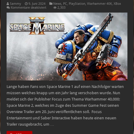
Sammy
9. Juni 2024
News
,
PC
,
PlayStation
,
Warhammer 40K
,
XBox
für
Kommentare deaktiviert
2,303
Space
Marine
2
–
Alle
Editionen
im
Überblick
Lange haben Fans von Space Marine 1 auf einen Nachfolger warten
müssen welches knapp um ein Jahr lang verschoben wurde. Nun
meldet sich der Publisher Focus zum Thema Warhammer 40,000:
Space Marine 2, welches im Zuge des Summer Game Fest seinen
Overview Trailer am 20. Juni veröffentlichen soll. Focus
Entertainment und Saber Interactive haben heute einen neuen
Trailer rausgebracht, um …