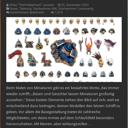
Kilian "TheHobbyHotel" Lassalle
25. Dezember 2024
News
,
Tabletop
,
Warhammer 40K
,
Warhammer Community
für
Kommentare deaktiviert
1,819
Warhammer
40K
Tabletop
Basegestaltung
–
Games
Workshop
veröffentlicht
neue
Bits
Beim Malen von Miniaturen gibt es ein bewährtes Motto, das immer
wieder zutrifft: „Basen und Gesichter lassen Miniaturen großartig
aussehen.“ Diese beiden Elemente ziehen den Blick auf sich, weil sie
entscheidend dazu beitragen, deinen Modellen den letzten Schliff zu
geben. Vor allem die Basegestaltung bietet dir zahlreiche
Möglichkeiten, um deine Armee auf dem Schlachtfeld besonders
hervorzuheben. Mit kleinen, aber wirkungsvollen …