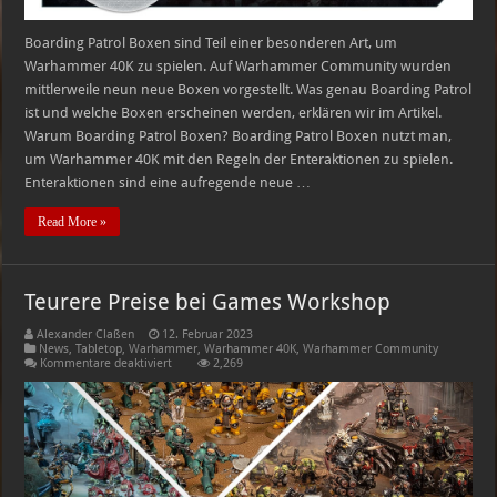
Boarding Patrol Boxen sind Teil einer besonderen Art, um
Warhammer 40K zu spielen. Auf Warhammer Community wurden
mittlerweile neun neue Boxen vorgestellt. Was genau Boarding Patrol
ist und welche Boxen erscheinen werden, erklären wir im Artikel.
Warum Boarding Patrol Boxen? Boarding Patrol Boxen nutzt man,
um Warhammer 40K mit den Regeln der Enteraktionen zu spielen.
Enteraktionen sind eine aufregende neue …
Read More »
Teurere Preise bei Games Workshop
Alexander Claßen
12. Februar 2023
News
,
Tabletop
,
Warhammer
,
Warhammer 40K
,
Warhammer Community
für
Kommentare deaktiviert
2,269
Teurere
Preise
bei
Games
Workshop