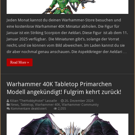
Jeden Monat kannst du deinen Warhammer-Store besuchen und
eine kostenlose Warhammer 40K Miniatur abholen. Die Figur für
Januar ist ein Striking Scorpion der Aeldari. Diese Figur ist ab dem 11.
Januar 2025 verfügbar. Die Miniaturen gibt’s, solange der Vorrat
reicht, und sie können vom Bild abweichen. Im Laden kannst du sie
dir aber nochmal genau anschauen. Die Aspektkrieger der Aeldari …
Read More »
Warhammer 40K Tabletop Primarchen
Modell angekündigt! Fulgrim kehrt zurück!
Kilian "TheHobbyHotel" Lassalle
26. Dezember 2024
News
,
Tabletop
,
Warhammer 40K
,
Warhammer Community
für
Kommentare deaktiviert
2,055
Warhammer
40K
Tabletop
Primarchen
Modell
angekündigt!