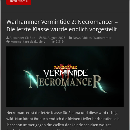
Read More »
Warhammer Vermintide 2: Necromancer –
Die letzte Klasse wurde endlich vorgestellt
Alexander Claßen
28. August 2023
News
,
Videos
,
Warhammer
für
Kommentare deaktiviert
2,319
Warhammer
Vermintide
2:
Necromancer
–
Die
letzte
Klasse
wurde
endlich
vorgestellt
Necromancer ist die letzte Klasse für Sienna und diese wird richtig
wild. Nun könnt ihr euch endlich die kleinen Helfer herbeirufen, die
ihr schon immer gegen die Wellen der Feinde schicken wolltet.