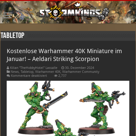
Tabletop
Kostenlose Warhammer 40K Miniature im
Januar! – Aeldari Striking Scorpion
Kilian "TheHobbyHotel" Lassalle
30. Dezember 2024
News
,
Tabletop
,
Warhammer 40K
,
Warhammer Community
für
Kommentare deaktiviert
2,737
Kostenlose
Warhammer
40K
Miniature
im
Januar!
–
Aeldari
Striking
Scorpion