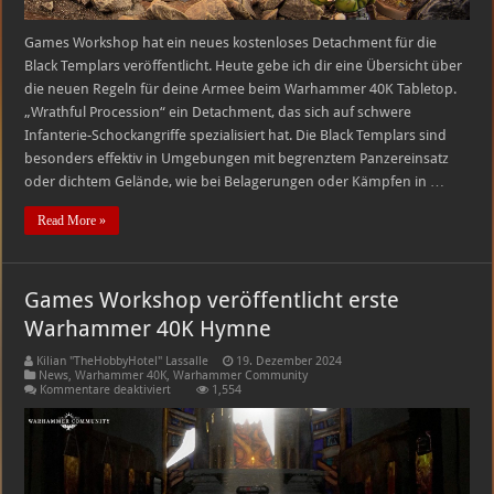
Games Workshop hat ein neues kostenloses Detachment für die
Black Templars veröffentlicht. Heute gebe ich dir eine Übersicht über
die neuen Regeln für deine Armee beim Warhammer 40K Tabletop.
„Wrathful Procession“ ein Detachment, das sich auf schwere
Infanterie-Schockangriffe spezialisiert hat. Die Black Templars sind
besonders effektiv in Umgebungen mit begrenztem Panzereinsatz
oder dichtem Gelände, wie bei Belagerungen oder Kämpfen in …
Read More »
Games Workshop veröffentlicht erste
Warhammer 40K Hymne
Kilian "TheHobbyHotel" Lassalle
19. Dezember 2024
News
,
Warhammer 40K
,
Warhammer Community
für
Kommentare deaktiviert
1,554
Games
Workshop
veröffentlicht
erste
Warhammer
40K
Hymne