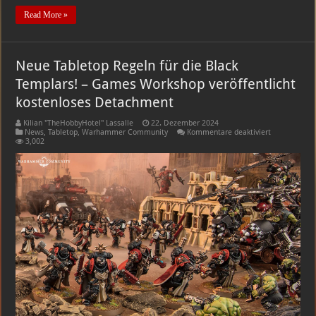
Read More »
Neue Tabletop Regeln für die Black
Templars! – Games Workshop veröffentlicht
kostenloses Detachment
Kilian "TheHobbyHotel" Lassalle
22. Dezember 2024
für
News
,
Tabletop
,
Warhammer Community
Kommentare deaktiviert
Neue
3,002
Tabletop
Regeln
für
die
Black
Templars!
–
Games
Workshop
veröffentlich
kostenloses
Detachment