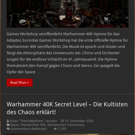
Games Workshop veröffentlicht Warhammer 40K Hymne für das
Adeptus Sororitas Games Workshop hat die erste offizielle Hymne für
Warhammer 40K veröffentlicht. Die Musik ist episch und düster und
fängt die Atmosphäre des Universums ein. Chöre und Orchester
sorgen für die endlose Schlacht im 41. Jahrtausend. Die Hymne
thematisiert den Kampf gegen Chaos und Xenos. Sie spiegelt die
Opfer der Space …
Read More »
Warhammer 40K Secret Level – Die Kultisten
des Chaos erklärt!
Kilian "TheHobbyHotel" Lassalle
19. Dezember 2024
News
,
Warhammer 40K
,
Warhammer Community
für
Kommentare deaktiviert
2,189
Warhammer