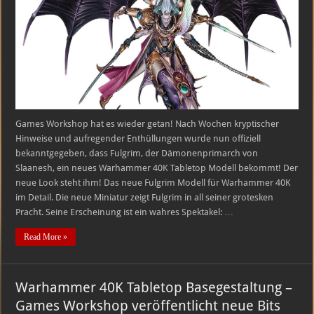
Fulgrim
kehrt
zurück!
Games Workshop hat es wieder getan! Nach Wochen kryptischer
Hinweise und aufregender Enthüllungen wurde nun offiziell
bekanntgegeben, dass Fulgrim, der Dämonenprimarch von
Slaanesh, ein neues Warhammer 40K Tabletop Modell bekommt! Der
neue Look steht ihm! Das neue Fulgrim Modell für Warhammer 40K
im Detail. Die neue Miniatur zeigt Fulgrim in all seiner grotesken
Pracht. Seine Erscheinung ist ein wahres Spektakel: …
Read More »
Warhammer 40K Tabletop Basegestaltung –
Games Workshop veröffentlicht neue Bits