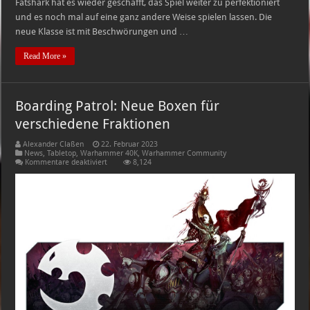
Fatshark hat es wieder geschafft, das Spiel weiter zu perfektioniert
und es noch mal auf eine ganz andere Weise spielen lassen. Die
neue Klasse ist mit Beschwörungen und …
Read More »
Boarding Patrol: Neue Boxen für
verschiedene Fraktionen
Alexander Claßen
22. Februar 2023
News
,
Tabletop
,
Warhammer 40K
,
Warhammer Community
für
Kommentare deaktiviert
8,124
Boarding
Patrol:
Neue
Boxen
für
verschiedene
Fraktionen