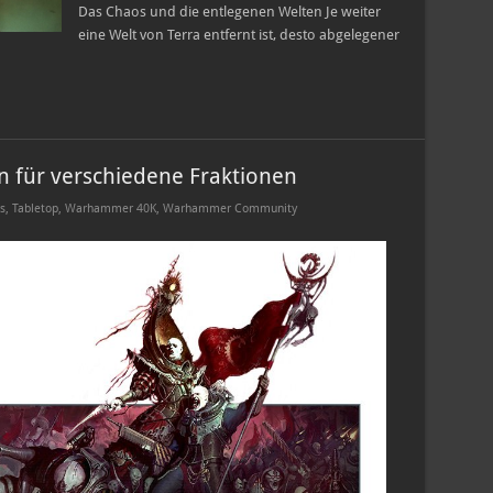
Das Chaos und die entlegenen Welten Je weiter
eine Welt von Terra entfernt ist, desto abgelegener
n für verschiedene Fraktionen
s
,
Tabletop
,
Warhammer 40K
,
Warhammer Community