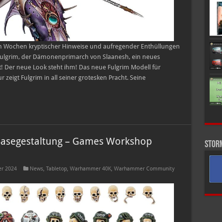
 Wochen kryptischer Hinweise und aufregender Enthüllungen
Fulgrim, der Dämonenprimarch von Slaanesh, ein neues
er neue Look steht ihm! Das neue Fulgrim Modell für
zeigt Fulgrim in all seiner grotesken Pracht. Seine
asegestaltung – Games Workshop
Stor
r 2024
News
,
Tabletop
,
Warhammer 40K
,
Warhammer Community