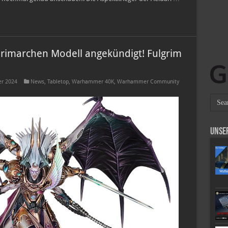
imarchen Modell angekündigt! Fulgrim
r 2024
News
,
Tabletop
,
Warhammer 40K
,
Warhammer Community
Unse