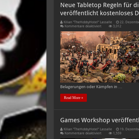
Neue Tabletop Regeln für d
veröffentlicht kostenloses
Kilian "TheHobbyHotel" Lassalle
22. Dezembe
für
Kommentare deaktiviert
3,012
Neue
Tabletop
Regeln
für
die
Black
Templars!
–
Games
Workshop
veröffentlicht
kostenloses
Detachment
Belagerungen oder Kämpfen in …
Read More »
Games Workshop veröffent
Kilian "TheHobbyHotel" Lassalle
19. Dezembe
für
Kommentare deaktiviert
1,559
Games