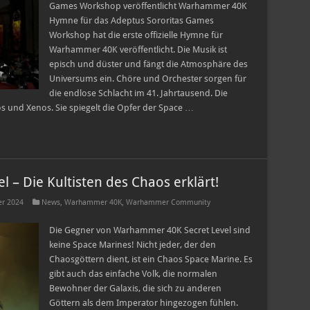
Games Workshop veröffentlicht Warhammer 40K
Hymne für das Adeptus Sororitas Games
Workshop hat die erste offizielle Hymne für
Warhammer 40K veröffentlicht. Die Musik ist
episch und düster und fängt die Atmosphäre des
Universums ein. Chöre und Orchester sorgen für
die endlose Schlacht im 41. Jahrtausend. Die
 und Xenos. Sie spiegelt die Opfer der Space …
– Die Kultisten des Chaos erklärt!
r 2024
News
,
Warhammer 40K
,
Warhammer Community
Die Gegner von Warhammer 40K Secret Level sind
keine Space Marines! Nicht jeder, der den
Chaosgöttern dient, ist ein Chaos Space Marine. Es
gibt auch das einfache Volk, die normalen
Bewohner der Galaxis, die sich zu anderen
Göttern als dem Imperator hingezogen fühlen.