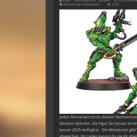
Kilian "TheHobbyHotel" Lassalle
30. Dezembe
für
Kommentare deaktiviert
2,741
Kostenlose
Warhammer
40K
Miniature
im
Januar!
–
Aeldari
Striking
Scorpion
Jeden Monat kannst du deinen Warhammer
Miniatur abholen. Die Figur für Januar ist ei
Januar 2025 verfügbar. Die Miniaturen gibt’
abweichen. Im Laden kannst du sie dir abe