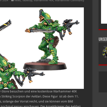
r 2024
News
,
Tabletop
,
Warhammer 40K
,
Warhammer Community
Unse
-Store besuchen und eine kostenlose Warhammer 40K
n Striking Scorpion der Aeldari. Diese Figur ist ab dem 11.
s, solange der Vorrat reicht, und sie können vom Bild
r nochmal genau anschauen. Die Aspektkrieger der Aeldari …