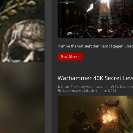
Workshop
veröffentlicht
erste
Warhammer
40K
Hymne
Hymne thematisiert den Kampf gegen Chaos
Read More »
Warhammer 40K Secret Level 
Kilian "TheHobbyHotel" Lassalle
19. Dezembe
für
Kommentare deaktiviert
2,192
Warhammer
40K
Secret
Level
–
Die
Kultisten
des
Chaos
erklärt!