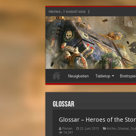
FREITAG , 7 AUGUST 2026
Neuigkeiten
Tabletop
Brettspie
Glossar
Glossar – Heroes of the Sto
Florian
22. Juni 2015
Archiv
,
Glossar
,
Gui
14,341