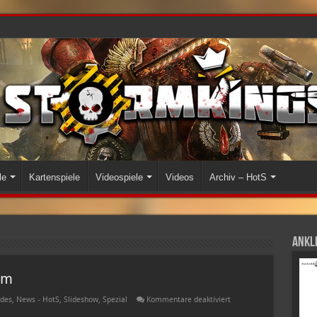
le
Kartenspiele
Videospiele
Videos
Archiv – HotS
Ankli
rm
für
des
,
News - HotS
,
Slideshow
,
Spezial
Kommentare deaktiviert
Glossar