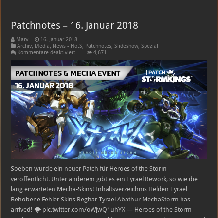
Patchnotes – 16. Januar 2018
Marv
16. Januar 2018
Archiv
,
Media
,
News - HotS
,
Patchnotes
,
Slideshow
,
Spezial
für
Kommentare deaktiviert
4,671
Patchnotes
–
16.
Januar
2018
Soeben wurde ein neuer Patch für Heroes of the Storm
veröffentlicht. Unter anderem gibt es ein Tyrael Rework, so wie die
lang erwarteten Mecha-Skins! Inhaltsverzeichnis Helden Tyrael
Behobene Fehler Skins Reghar Tyrael Abathur MechaStorm has
arrived! 🌩️ pic.twitter.com/oWjwQ1uhYX — Heroes of the Storm