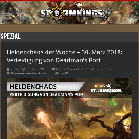
Spezial
Heldenchaos der Woche – 30. März 2018:
Verteidigung von Deadman’s Port
Neffi
30. März 2018
Archiv
,
News - HotS
,
Slideshow
,
Spezial
für
Kommentare deaktiviert
3,740
Heldenchaos
der
Woche
–
30.
März
2018:
Verteidigung
von
Deadman’s
Port