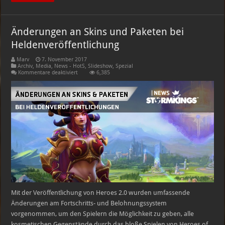
Änderungen an Skins und Paketen bei
Heldenveröffentlichung
Marv
7. November 2017
Archiv
,
Media
,
News - HotS
,
Slideshow
,
Spezial
für
Kommentare deaktiviert
6,385
Änderungen
an
Skins
und
Paketen
bei
Heldenveröffentlichung
Mit der Veröffentlichung von Heroes 2.0 wurden umfassende
Änderungen am Fortschritts- und Belohnungssystem
vorgenommen, um den Spielern die Möglichkeit zu geben, alle
kosmetischen Gegenstände durch das bloße Spielen von Heroes of