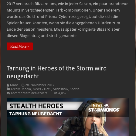
2017 versprach Blizzard uns, wie in jeder Saison, ein paar brandneue
Mounts in verschiedensten Farbkombinationen. Unter anderem
wurde das Gold- und Prisma-Cyberross gezeigt, auf die sich die
Spieler freuen konnten, wenn sie die angegebenen Hürden zum
Ende der Saison meistern. Etwas später korrigierte Blizzard aber
diesen Blogeintrag und strich genannte …
Read More »
Tarnung in Heroes of the Storm wird
neugedacht
Marv
28. November 2017
Archiv
,
Media
,
News - HotS
,
Slideshow
,
Spezial
für
Kommentare deaktiviert
4,052
Tarnung
in
Heroes
of
the
Storm
wird
neugedacht