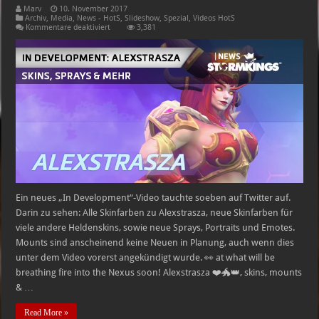
Marv
10. November 2017
Archiv
,
Media
,
News - HotS
,
Slideshow
,
Spezial
,
Videos HotS
für
Kommentare deaktiviert
3,381
In
Development:
Alexstrasza
Ein neues „In Development“-Video tauchte soeben auf Twitter auf.
Darin zu sehen: Alle Skinfarben zu Alexstrasza, neue Skinfarben für
viele andere Heldenskins, sowie neue Sprays, Portraits und Emotes.
Mounts sind anscheinend keine Neuen in Planung, auch wenn dies
unter dem Video vorerst angekündigt wurde. 👀 at what will be
breathing fire into the Nexus soon! Alexstrasza ❤️🐲👑, skins, mounts
& …
Read More »