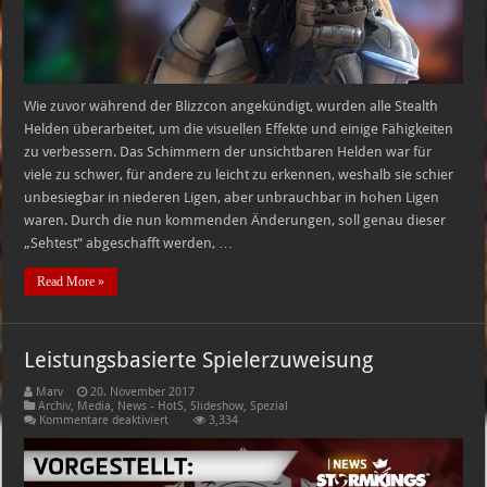
Wie zuvor während der Blizzcon angekündigt, wurden alle Stealth
Helden überarbeitet, um die visuellen Effekte und einige Fähigkeiten
zu verbessern. Das Schimmern der unsichtbaren Helden war für
viele zu schwer, für andere zu leicht zu erkennen, weshalb sie schier
unbesiegbar in niederen Ligen, aber unbrauchbar in hohen Ligen
waren. Durch die nun kommenden Änderungen, soll genau dieser
„Sehtest“ abgeschafft werden, …
Read More »
Leistungsbasierte Spielerzuweisung
Marv
20. November 2017
Archiv
,
Media
,
News - HotS
,
Slideshow
,
Spezial
für
Kommentare deaktiviert
3,334
Leistungsbasierte
Spielerzuweisung