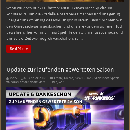
Wenn wir doch nur ZEIT hätten! Mit nur etwas mehr Spielraum
könnte Mira Han die Zitadelle einsatzbereit machen und uns genug
Energie zur Aktivierung des Psi-Disruptors liefern. Damit könnten wir
den Omegaschwarm auslöschen und uns alle vor dem sicheren Tod
bewahren. Hier kommt ihr ins Spiel, Helden … Ihr müsst da raus und
uns so viel Zeit wie möglich verschaffen. Es …
Read More »
Update zur laufenden gewerteten Saison
Marv
6. Februar 2018
Archiv
,
Media
,
News - HotS
,
Slideshow
,
Spezial
für
Kommentare deaktiviert
4,529
Update
zur
laufenden
gewerteten
Saison