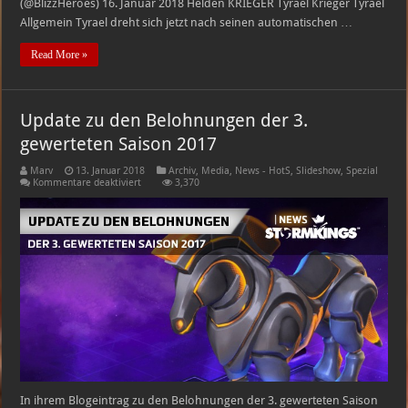
(@BlizzHeroes) 16. Januar 2018 Helden KRIEGER Tyrael Krieger Tyrael
Allgemein Tyrael dreht sich jetzt nach seinen automatischen …
Read More »
Update zu den Belohnungen der 3.
gewerteten Saison 2017
Marv
13. Januar 2018
Archiv
,
Media
,
News - HotS
,
Slideshow
,
Spezial
für
Kommentare deaktiviert
3,370
Update
zu
den
Belohnungen
der
3.
gewerteten
Saison
2017
In ihrem Blogeintrag zu den Belohnungen der 3. gewerteten Saison