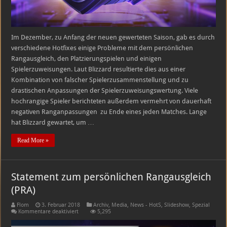
Im Dezember, zu Anfang der neuen gewerteten Saison, gab es durch
verschiedene Hotfixes einige Probleme mit dem persönlichen
Rangausgleich, den Platzierungspielen und einigen
Spielerzuweisungen. Laut Blizzard resultierte dies aus einer
Kombination von falscher Spielerzusammenstellung und zu
drastischen Anpassungen der Spielerzuweisungswertung. Viele
hochrangige Spieler berichteten außerdem vermehrt von dauerhaft
negativen Ranganpassungen zu Ende eines jeden Matches. Lange
hat Blizzard gewartet, um …
Read More »
Statement zum persönlichen Rangausgleich
(PRA)
Flom
3. Februar 2018
Archiv
,
Media
,
News - HotS
,
Slideshow
,
Spezial
für
Kommentare deaktiviert
5,295
Statement
zum