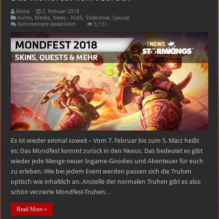
Mona
2. Februar 2018
Archiv
,
Media
,
News - HotS
,
Slideshow
,
Spezial
für
Kommentare deaktiviert
5,131
Das
Mondfest
kehrt
zurück
Es ist wieder einmal soweit – Vom 7. Februar bis zum 5. März heißt
es: Das Mondfest kommt zurück in den Nexus. Das bedeutet es gibt
wieder jede Menge neuer Ingame-Goodies und Abenteuer für euch
zu erleben. Wie bei jedem Event werden passen sich die Truhen
optisch wie inhaltlich an. Anstelle der normalen Truhen gibt es also
schön verzierte Mondfest-Truhen. …
Read More »