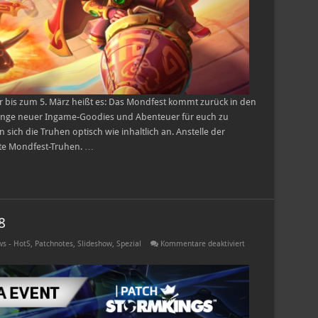
ar bis zum 5. März heißt es: Das Mondfest kommt zurück in den
Menge neuer Ingame-Goodies und Abenteuer für euch zu
sich die Truhen optisch wie inhaltlich an. Anstelle der
rte Mondfest-Truhen. …
8
für
s - HotS
,
Patchnotes
,
Slideshow
,
Spezial
Kommentare deaktiviert
Patchnotes
–
16.
Januar
2018