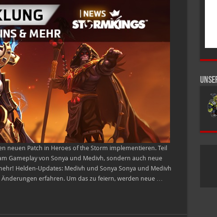
der
Entwicklung:
Gesetzeshüter-
Skins,
Helden-
Updates
&
mehr!
Unse
en neuen Patch in Heroes of the Storm implementieren. Teil
n am Gameplay von Sonya und Medivh, sondern auch neue
d mehr! Helden-Updates: Medivh und Sonya Sonya und Medivh
 Änderungen erfahren. Um das zu feiern, werden neue …