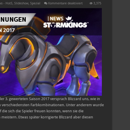
für
s - HotS
,
Slideshow
,
Spezial
Kommentare deaktiviert
3,375
Update
zu
den
Belohnungen
der
3.
gewerteten
Saison
2017
r 3. gewerteten Saison 2017 versprach Blizzard uns, wie in
in verschiedensten Farbkombinationen. Unter anderem wurde
 die sich die Spieler freuen konnten, wenn sie die
istern. Etwas später korrigierte Blizzard aber diesen