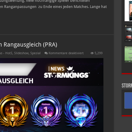
ungswertung. Viele hochrangige Spieler berichteten
en Ranganpassungen zu Ende eines jeden Matches. Lange hat
 Rangausgleich (PRA)
für
s - HotS
,
Slideshow
,
Spezial
Kommentare deaktiviert
5,299
Statement
zum
persönlichen
Rangausgleich
(PRA)
Stor