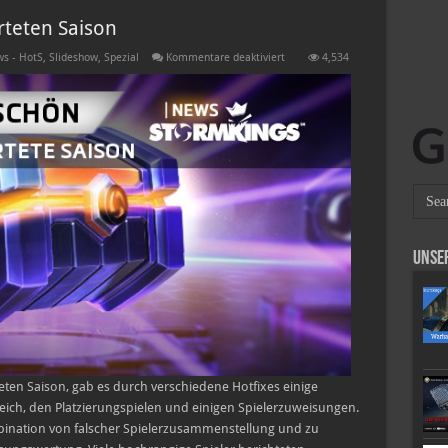
teten Saison
für
s - HotS
,
Slideshow
,
Spezial
Kommentare deaktiviert
4,534
Update
zur
laufenden
gewerteten
Saison
Unse
en Saison, gab es durch verschiedene Hotfixes einige
ch, den Platzierungspielen und einigen Spielerzuweisungen.
ombination von falscher Spielerzusammenstellung und zu