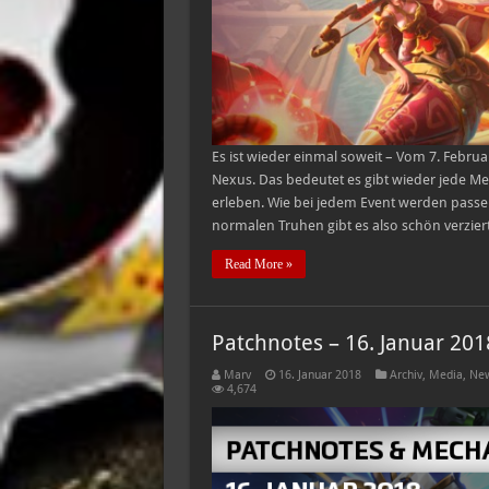
Es ist wieder einmal soweit – Vom 7. Febru
Nexus. Das bedeutet es gibt wieder jede 
erleben. Wie bei jedem Event werden passen 
normalen Truhen gibt es also schön verzie
Read More »
Patchnotes – 16. Januar 201
Marv
16. Januar 2018
Archiv
,
Media
,
New
4,674