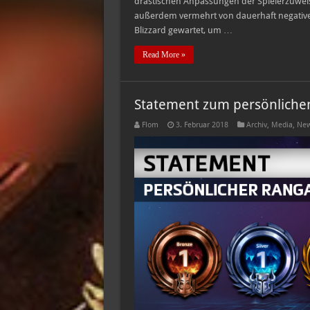
drastischen Anpassungen der Spielerzuweis
außerdem vermehrt von dauerhaft negativ
Blizzard gewartet, um …
Read More »
Statement zum persönlichen
Flom
3. Februar 2018
Archiv
,
Media
,
New