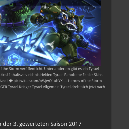
the Storm veröffentlicht. Unter anderem gibt es ein Tyrael
kins! Inhaltsverzeichnis Helden Tyrael Behobene Fehler Skins
ved! 🌩️ pic.twitter.com/oWjwQ1uhYX — Heroes of the Storm
ER Tyrael Krieger Tyrael Allgemein Tyrael dreht sich jetzt nach
der 3. gewerteten Saison 2017