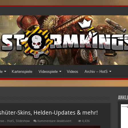
le
Kartenspiele
Videospiele
Videos
Archiv – HotS
Ankli
eshüter-Skins, Helden-Updates & mehr!
für
ws - HotS
,
Slideshow
Kommentare deaktiviert
4,436
In