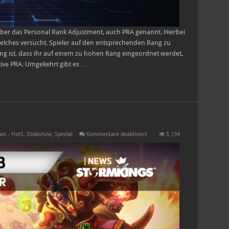
über das Personal Rank Adjustment, auch PRA genannt. Hierbei
elches versucht, Spieler auf den entsprechenden Rang zu
g ist, dass ihr auf einem zu hohen Rang eingeordnet werdet,
ve PRA. Umgekehrt gibt es …
für
ws - HotS
,
Slideshow
,
Spezial
Kommentare deaktiviert
5,134
Das
Mondfest
kehrt
zurück