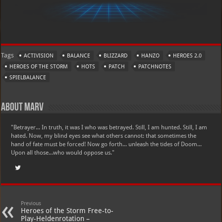
Tags
ACTIVISION
BALANCE
BLIZZARD
HANZO
HEROES 2.0
HEROES OF THE STORM
HOTS
PATCH
PATCHNOTES
SPIELBALANCE
About Marv
"Betrayer... In truth, it was I who was betrayed. Still, I am hunted. Still, I am
hated. Now, my blind eyes see what others cannot: that sometimes the
hand of fate must be forced! Now go forth... unleash the tides of Doom...
Upon all those...who would oppose us."
Previous
Heroes of the Storm Free-to-
Play-Heldenrotation –