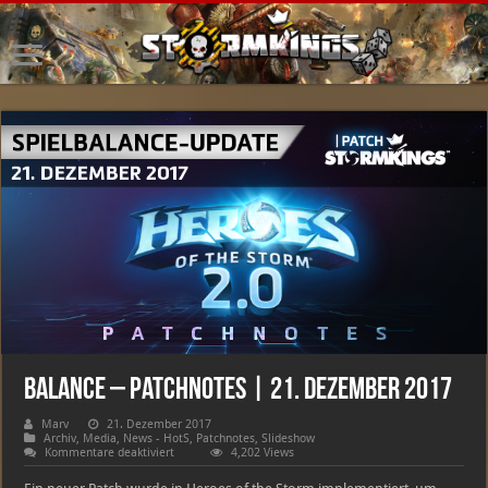
Balance – Patchnotes | 21. Dezember 2017
Marv
21. Dezember 2017
Archiv
,
Media
,
News - HotS
,
Patchnotes
,
Slideshow
für
Kommentare deaktiviert
4,202 Views
Balance
–