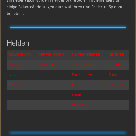
Ein neuer Patch wurde in Heroes of the Storm implementiert, um
Patchnotes
|
einige Balanceänderungen durchzuführen und Fehler im Spiel zu
21.
beheben.
Dezember
2017
Helden
ASSASSINEN
SPEZIALISTEN
UNTERSTÜTZER
KRIEGER
Hanzo
Nazeebo
Alexstrasza
Artanis
Nova
Funkelchen
D.Va
Thrall
Li Li
Garrosh
Lúcio
Stukov