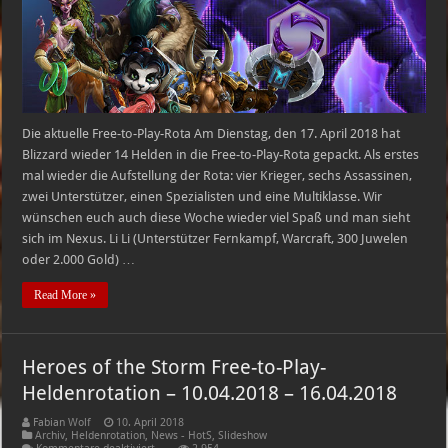
–
17.04.2018
–
23.04.2018
Die aktuelle Free-to-Play-Rota Am Dienstag, den 17. April 2018 hat
Blizzard wieder 14 Helden in die Free-to-Play-Rota gepackt. Als erstes
mal wieder die Aufstellung der Rota: vier Krieger, sechs Assassinen,
zwei Unterstützer, einen Spezialisten und eine Multiklasse. Wir
wünschen euch auch diese Woche wieder viel Spaß und man sieht
sich im Nexus. Li Li (Unterstützer Fernkampf, Warcraft, 300 Juwelen
oder 2.000 Gold) …
Read More »
Heroes of the Storm Free-to-Play-
Heldenrotation – 10.04.2018 – 16.04.2018
Fabian Wolf
10. April 2018
Archiv
,
Heldenrotation
,
News - HotS
,
Slideshow
für