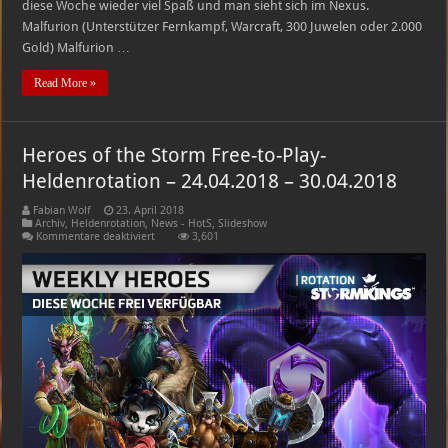
diese Woche wieder viel Spaß und man sieht sich im Nexus.
Malfurion (Unterstützer Fernkampf, Warcraft, 300 Juwelen oder 2.000
Gold) Malfurion …
Read More »
Heroes of the Storm Free-to-Play-
Heldenrotation – 24.04.2018 – 30.04.2018
Fabian Wolf
23. April 2018
Archiv
,
Heldenrotation
,
News - HotS
,
Slideshow
für
Kommentare deaktiviert
3,601
Heroes
of
the
Storm
Free-
to-
Play-
Heldenrotation
–
24.04.2018
–
30.04.2018