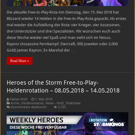
Die aktuelle Free-to-Play-Rota Am Dienstag, den 15. Mai 2018 hat
Blizzard wieder 14 Helden in die Free-to-Play-Rota gepackt. Als erstes
mal wieder die Aufstellung der Rota: vier Krieger, vier Assassinen,
drei Unterstützer und drei Spezialisten. Wir wünschen euch auch
diese Woche wieder viel Spaß und man sieht sich im Nexus.
Raynor (Assassine Fernkampf, Starcraft, 300 Juwelen oder 2.000
Gold) James Raynor, Ex-Marshal der …
Read More »
Heroes of the Storm Free-to-Play-
Heldenrotation – 08.05.2018 – 14.05.2018
Fabian Wolf
7. Mai 2018
Archiv
,
Heldenrotation
,
News - HotS
,
Slideshow
für
Kommentare deaktiviert
3,795
Heroes
of
the
Storm
Free-
to-
Play-