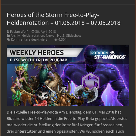
Heroes of the Storm Free-to-Play-
Heldenrotation – 01.05.2018 – 07.05.2018
Fabian Wolf
30. April 2018
Archiv
,
Heldenrotation
,
News - HotS
,
Slideshow
für
Kommentare deaktiviert
4,304
Heroes
of
the
Storm
Free-
to-
Play-
Heldenrotation
–
01.05.2018
–
07.05.2018
Die aktuelle Free-to-Play-Rota Am Dienstag, dem 01. Mai 2018 hat
Blizzard wieder 14 Helden in die Free-to-Play-Rota gepackt. Als erstes
mal wieder die Aufstellung der Rota: fünf Krieger, fünf Assassinen,
drei Unterstützer und einen Spezialisten. Wir wünschen euch auch