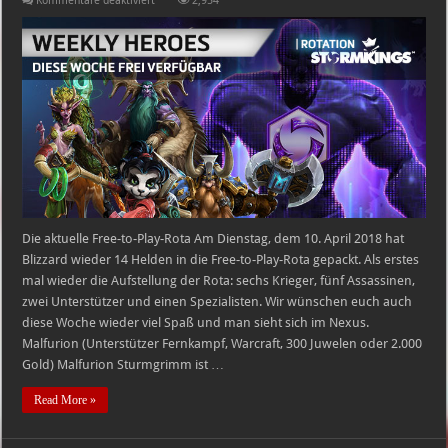
Kommentare deaktiviert
2,954
Heroes
of
the
Storm
Free-
to-
Play-
Heldenrotation
–
10.04.2018
–
16.04.2018
Die aktuelle Free-to-Play-Rota Am Dienstag, dem 10. April 2018 hat
Blizzard wieder 14 Helden in die Free-to-Play-Rota gepackt. Als erstes
mal wieder die Aufstellung der Rota: sechs Krieger, fünf Assassinen,
zwei Unterstützer und einen Spezialisten. Wir wünschen euch auch
diese Woche wieder viel Spaß und man sieht sich im Nexus.
Malfurion (Unterstützer Fernkampf, Warcraft, 300 Juwelen oder 2.000
Gold) Malfurion Sturmgrimm ist …
Read More »