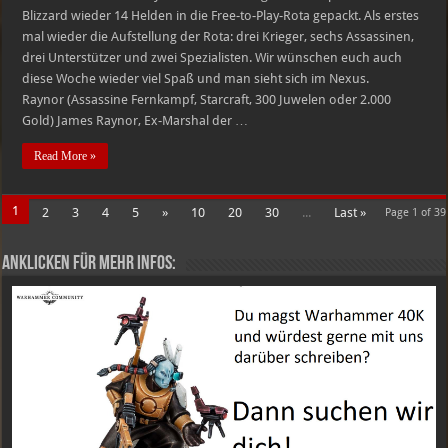
Blizzard wieder 14 Helden in die Free-to-Play-Rota gepackt. Als erstes
mal wieder die Aufstellung der Rota: drei Krieger, sechs Assassinen,
drei Unterstützer und zwei Spezialisten. Wir wünschen euch auch
diese Woche wieder viel Spaß und man sieht sich im Nexus.
Raynor (Assassine Fernkampf, Starcraft, 300 Juwelen oder 2.000
Gold) James Raynor, Ex-Marshal der …
Read More »
1
2
3
4
5
»
10
20
30
...
Last »
Page 1 of 39
Anklicken für mehr Infos: