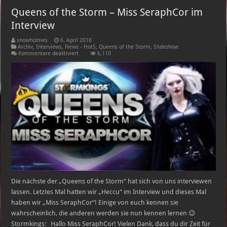
Queens of the Storm – Miss SeraphCor im
Interview
snowholmes
6. April 2018
Archiv
,
Interviews
,
News - HotS
,
Queens of the Storm
,
Slideshow
für
Kommentare deaktiviert
6,110
Queens
of
the
Storm
–
Miss
SeraphCor
im
Interview
Die nächste der „Queens of the Storm“ hat sich von uns interviewen
lassen. Letztes Mal hatten wir „Heccu“ im Interview und dieses Mal
haben wir „Miss SeraphCor“! Einige von euch kennen sie
wahrscheinlich, die anderen werden sie nun kennen lernen 😉
Stormkings: Hallo Miss SeraphCor! Vielen Dank, dass du dir Zeit für