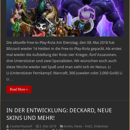
Heldenrotation
–
08.05.2018
–
14.05.2018
Die aktuelle Free-to-Play-Rota Am Dienstag, den 08. Mai 2018 hat
Blizzard wieder 14 Helden in die Free-to-Play-Rota gepackt. Als erstes
mal wieder die Aufstellung der Rota: vier Krieger, fünf Assassinen,
drei Unterstützer und zwei Spezialisten. Wir wünschen euch auch
diese Woche wieder viel Spaß und man sieht sich im Nexus. Li
Li (Unterstützer Fernkampf, Warcraft, 300 Juwelen oder 2.000 Gold) Li
Li …
Read More »
IN DER ENTWICKLUNG: DECKARD, NEUE
SKINS UND MEHR!
CounterYourself
2. Mai 2018
Archiv
,
News - HotS
,
Slideshow
für