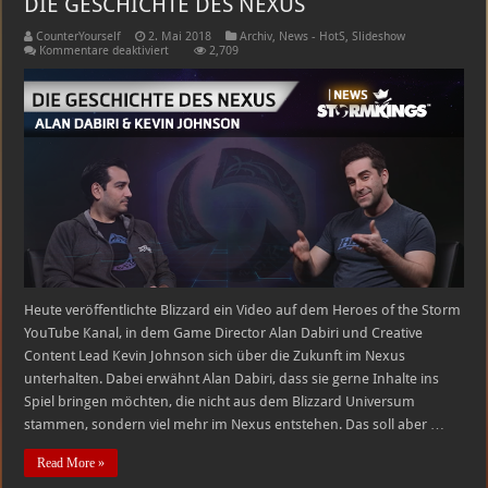
DIE GESCHICHTE DES NEXUS
CounterYourself
2. Mai 2018
Archiv
,
News - HotS
,
Slideshow
für
Kommentare deaktiviert
2,709
DIE
GESCHICHTE
DES
NEXUS
Heute veröffentlichte Blizzard ein Video auf dem Heroes of the Storm
YouTube Kanal, in dem Game Director Alan Dabiri und Creative
Content Lead Kevin Johnson sich über die Zukunft im Nexus
unterhalten. Dabei erwähnt Alan Dabiri, dass sie gerne Inhalte ins
Spiel bringen möchten, die nicht aus dem Blizzard Universum
stammen, sondern viel mehr im Nexus entstehen. Das soll aber …
Read More »