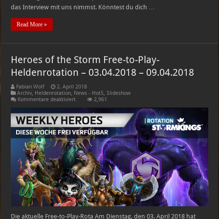
das Interview mit uns nimmst. Könntest du dich …
Read More »
Heroes of the Storm Free-to-Play-
Heldenrotation – 03.04.2018 – 09.04.2018
Fabian Wolf
2. April 2018
Archiv
,
Heldenrotation
,
News - HotS
,
Slideshow
für
Kommentare deaktiviert
2,961
Heroes
of
the
Storm
Free-
to-
Play-
Heldenrotation
–
03.04.2018
–
09.04.2018
Die aktuelle Free-to-Play-Rota Am Dienstag, den 03. April 2018 hat