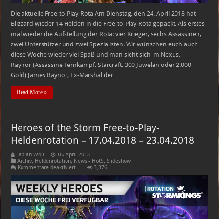
Die aktuelle Free-to-Play-Rota Am Dienstag, den 24. April 2018 hat
Blizzard wieder 14 Helden in die Free-to-Play-Rota gepackt. Als erstes
mal wieder die Aufstellung der Rota: vier Krieger, sechs Assassinen,
zwei Unterstützer und zwei Spezialisten. Wir wünschen euch auch
diese Woche wieder viel Spaß und man sieht sich im Nexus.
Raynor (Assassine Fernkampf, Starcraft, 300 Juwelen oder 2.000
Gold) James Raynor, Ex-Marshal der …
Read More »
Heroes of the Storm Free-to-Play-
Heldenrotation – 17.04.2018 – 23.04.2018
Fabian Wolf
16. April 2018
Archiv
,
Heldenrotation
,
News - HotS
,
Slideshow
für
Kommentare deaktiviert
3,376
Heroes
of
the
Storm
Free-
to-
Play-
Heldenrotation