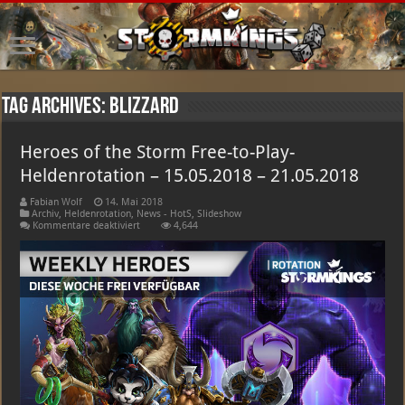
Tag Archives:
Blizzard
Heroes of the Storm Free-to-Play-
Heldenrotation – 15.05.2018 – 21.05.2018
Fabian Wolf
14. Mai 2018
Archiv
,
Heldenrotation
,
News - HotS
,
Slideshow
für
Kommentare deaktiviert
4,644
Heroes
of
the
Storm
Free-
to-
Play-
Heldenrotation
–
15.05.2018
–
21.05.2018