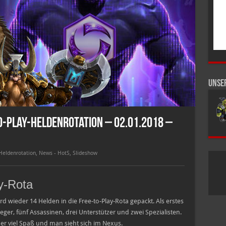
Unse
o-Play-Heldenrotation – 02.01.2018 –
Heldenrotation
,
News - HotS
,
Slideshow
ay-Rota
rd wieder 14 Helden in die Free-to-Play-Rota gepackt. Als erstes
ieger, fünf Assassinen, drei Unterstützer und zwei Spezialisten.
r viel Spaß und man sieht sich im Nexus.