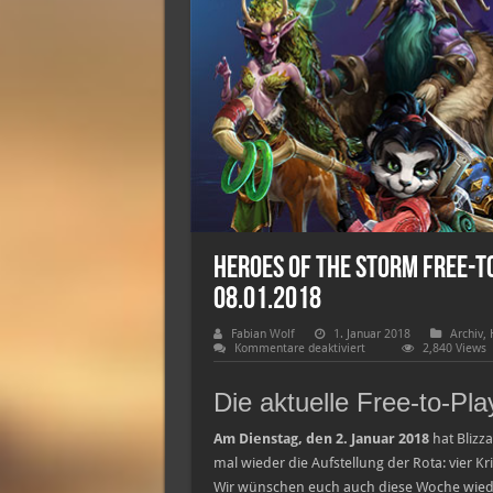
Heroes of the Storm Free-t
08.01.2018
Fabian Wolf
1. Januar 2018
Archiv
,
für
Kommentare deaktiviert
2,840 Views
Heroes
of
the
Die aktuelle Free-to-Pl
Storm
Free-
to-
Am Dienstag, den 2. Januar 2018
hat Blizza
Play-
mal wieder die Aufstellung der Rota: vier Kr
Heldenrotation
–
Wir wünschen euch auch diese Woche wiede
02.01.2018