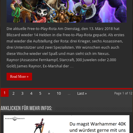
19.03.2018
Die aktuelle Free-to-Play-Rota Am Dienstag, den 13. März 2018 hat
Blizzard wieder 14 Helden in die Free-to-Play-Rota gepackt. Als erstes
mal wieder die Aufstellung der Rota: drei Krieger, sechs Assassinen,
drei Unterstützer und zwei Spezialisten. Wir wünschen euch auch
diese Woche wieder viel Spaß und man sieht sich im Nexus.
Raynor (Assassine Fernkampf, Starcraft, 300 Juwelen oder 2.000
Gold) James Raynor, Ex-Marshal der …
Read More »
1
2
3
4
5
»
10
...
Last »
Page 1 of 12
Anklicken für mehr Infos: