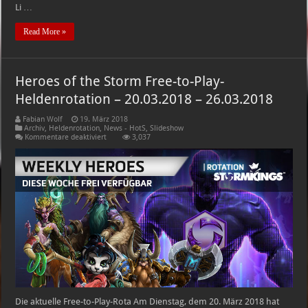
Li …
Read More »
Heroes of the Storm Free-to-Play-
Heldenrotation – 20.03.2018 – 26.03.2018
Fabian Wolf
19. März 2018
Archiv
,
Heldenrotation
,
News - HotS
,
Slideshow
für
Kommentare deaktiviert
3,037
Heroes
of
the
Storm
Free-
to-
Play-
Heldenrotation
–
20.03.2018
–
26.03.2018
Die aktuelle Free-to-Play-Rota Am Dienstag, dem 20. März 2018 hat