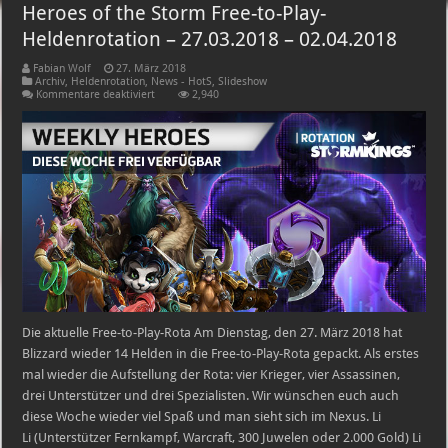
Heroes of the Storm Free-to-Play-
Heldenrotation – 27.03.2018 – 02.04.2018
Fabian Wolf
27. März 2018
Archiv
,
Heldenrotation
,
News - HotS
,
Slideshow
für
Kommentare deaktiviert
2,940
Heroes
of
the
Storm
Free-
to-
Play-
Heldenrotation
–
27.03.2018
–
02.04.2018
Die aktuelle Free-to-Play-Rota Am Dienstag, den 27. März 2018 hat
Blizzard wieder 14 Helden in die Free-to-Play-Rota gepackt. Als erstes
mal wieder die Aufstellung der Rota: vier Krieger, vier Assassinen,
drei Unterstützer und drei Spezialisten. Wir wünschen euch auch
diese Woche wieder viel Spaß und man sieht sich im Nexus. Li
Li (Unterstützer Fernkampf, Warcraft, 300 Juwelen oder 2.000 Gold) Li