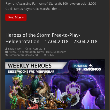
Raynor (Assassine Fernkampf, Starcraft, 300 Juwelen oder 2.000
Gold) James Raynor, Ex-Marshal der …
Read More »
Heroes of the Storm Free-to-Play-
Heldenrotation – 17.04.2018 – 23.04.2018
Fabian Wolf
16. April 2018
Archiv
,
Heldenrotation
,
News - HotS
,
Slideshow
für
Kommentare deaktiviert
3,376
Heroes
of
the
Storm
Free-
to-
Play-
Heldenrotation
–
17.04.2018
–
23.04.2018