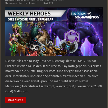
Archiv
,
Heldenrotation
,
News - HotS
,
Slideshow
für
Kommentare deaktiviert
4,303
Heroes
of
the
Storm
Free-
to-
Play-
Heldenrotation
–
01.05.2018
–
07.05.2018
Die aktuelle Free-to-Play-Rota Am Dienstag, dem 01. Mai 2018 hat
Blizzard wieder 14 Helden in die Free-to-Play-Rota gepackt. Als erstes
mal wieder die Aufstellung der Rota: fünf Krieger, fünf Assassinen,
drei Unterstützer und einen Spezialisten. Wir wünschen euch auch
diese Woche wieder viel Spaß und man sieht sich im Nexus.
Malfurion (Unterstützer Fernkampf, Warcraft, 300 Juwelen oder 2.000
Gold) Malfurion …
Read More »