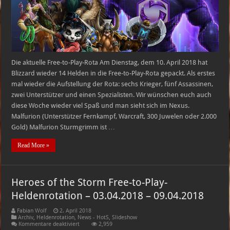
10.04.2018
–
16.04.2018
Die aktuelle Free-to-Play-Rota Am Dienstag, dem 10. April 2018 hat
Blizzard wieder 14 Helden in die Free-to-Play-Rota gepackt. Als erstes
mal wieder die Aufstellung der Rota: sechs Krieger, fünf Assassinen,
zwei Unterstützer und einen Spezialisten. Wir wünschen euch auch
diese Woche wieder viel Spaß und man sieht sich im Nexus.
Malfurion (Unterstützer Fernkampf, Warcraft, 300 Juwelen oder 2.000
Gold) Malfurion Sturmgrimm ist …
Read More »
Heroes of the Storm Free-to-Play-
Heldenrotation – 03.04.2018 – 09.04.2018
Fabian Wolf
2. April 2018
Archiv
,
Heldenrotation
,
News - HotS
,
Slideshow
für
Kommentare deaktiviert
2,959