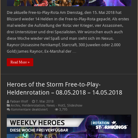
Die aktuelle Free-to-Play-Rota Am Dienstag, den 15. Mai 2018 hat
Blizzard wieder 14 Helden in die Free-to-Play-Rota gepackt. Als erstes
mal wieder die Aufstellung der Rota: vier Krieger, vier Assassinen,
drei Unterstützer und drei Spezialisten. Wir wünschen euch auch
diese Woche wieder viel Spaß und man sieht sich im Nexus.
Raynor (Assassine Fernkampf, Starcraft, 300 Juwelen oder 2.000
Gold) James Raynor, Ex-Marshal der …
Read More »
Heroes of the Storm Free-to-Play-
Heldenrotation – 08.05.2018 – 14.05.2018
Fabian Wolf
7. Mai 2018
Archiv
,
Heldenrotation
,
News - HotS
,
Slideshow
für
Kommentare deaktiviert
3,795
Heroes
of
the
Storm
Free-
to-
Play-