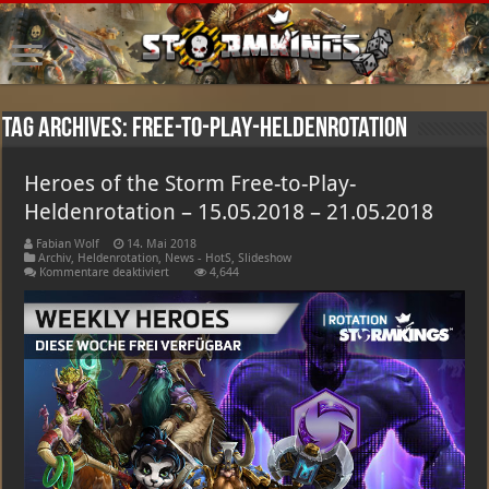
Tag Archives:
Free-to-Play-Heldenrotation
Heroes of the Storm Free-to-Play-
Heldenrotation – 15.05.2018 – 21.05.2018
Fabian Wolf
14. Mai 2018
Archiv
,
Heldenrotation
,
News - HotS
,
Slideshow
für
Kommentare deaktiviert
4,644
Heroes
of
the
Storm
Free-
to-
Play-
Heldenrotation
–
15.05.2018
–
21.05.2018