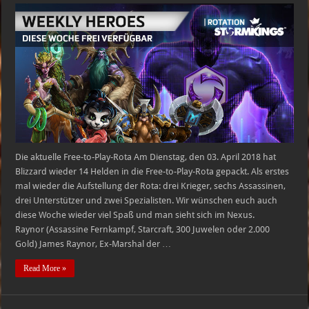
Heroes
of
the
Storm
Free-
to-
Play-
Heldenrotation
–
03.04.2018
–
09.04.2018
Die aktuelle Free-to-Play-Rota Am Dienstag, den 03. April 2018 hat
Blizzard wieder 14 Helden in die Free-to-Play-Rota gepackt. Als erstes
mal wieder die Aufstellung der Rota: drei Krieger, sechs Assassinen,
drei Unterstützer und zwei Spezialisten. Wir wünschen euch auch
diese Woche wieder viel Spaß und man sieht sich im Nexus.
Raynor (Assassine Fernkampf, Starcraft, 300 Juwelen oder 2.000
Gold) James Raynor, Ex-Marshal der …
Read More »