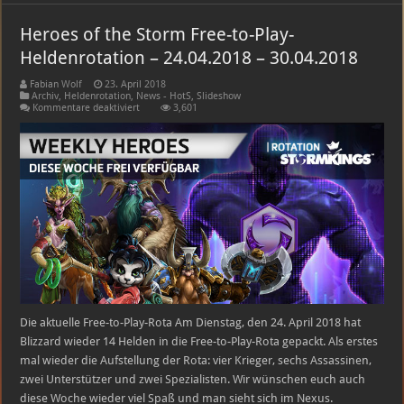
Heroes of the Storm Free-to-Play-
Heldenrotation – 24.04.2018 – 30.04.2018
Fabian Wolf
23. April 2018
Archiv
,
Heldenrotation
,
News - HotS
,
Slideshow
für
Kommentare deaktiviert
3,601
Heroes
of
the
Storm
Free-
to-
Play-
Heldenrotation
–
24.04.2018
–
30.04.2018
Die aktuelle Free-to-Play-Rota Am Dienstag, den 24. April 2018 hat
Blizzard wieder 14 Helden in die Free-to-Play-Rota gepackt. Als erstes
mal wieder die Aufstellung der Rota: vier Krieger, sechs Assassinen,
zwei Unterstützer und zwei Spezialisten. Wir wünschen euch auch
diese Woche wieder viel Spaß und man sieht sich im Nexus.