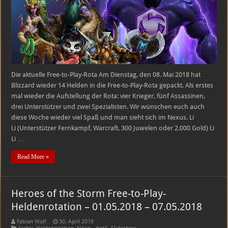
Heldenrotation
–
08.05.2018
–
14.05.2018
Die aktuelle Free-to-Play-Rota Am Dienstag, den 08. Mai 2018 hat
Blizzard wieder 14 Helden in die Free-to-Play-Rota gepackt. Als erstes
mal wieder die Aufstellung der Rota: vier Krieger, fünf Assassinen,
drei Unterstützer und zwei Spezialisten. Wir wünschen euch auch
diese Woche wieder viel Spaß und man sieht sich im Nexus. Li
Li (Unterstützer Fernkampf, Warcraft, 300 Juwelen oder 2.000 Gold) Li
Li …
Read More »
Heroes of the Storm Free-to-Play-
Heldenrotation – 01.05.2018 – 07.05.2018
Fabian Wolf
30. April 2018