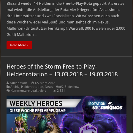
Blizzard wieder 14 Helden in die Free-to-Play-Rota gepackt. Als erstes
mal wieder die Aufstellung der Rota: vier Krieger, fünf Assassinen,
drei Unterstützer und zwei Spezialisten. Wir wünschen euch auch
diese Woche wieder viel Spaß und man sieht sich im Nexus.
Malfurion (Unterstützer Fernkampf, Warcraft, 300 Juwelen oder 2.000
Gold) Malfurion …
Read More »
Heroes of the Storm Free-to-Play-
Heldenrotation – 13.03.2018 – 19.03.2018
Fabian Wolf
12. März 2018
Archiv
,
Heldenrotation
,
News - HotS
,
Slideshow
für
Kommentare deaktiviert
2,831
Heroes
of
the
Storm
Free-
to-
Play-
Heldenrotation
–
13.03.2018
–