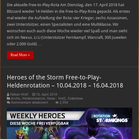
Die aktuelle Free-to-Play-Rota Am Dienstag, den 17. April 2018 hat
Blizzard wieder 14 Helden in die Free-to-Play-Rota gepackt. Als erstes
mal wieder die Aufstellung der Rota: vier Krieger, sechs Assassinen,
zwei Unterstützer, einen Spezialisten und eine Multiklasse. Wir
wünschen euch auch diese Woche wieder viel Spaß und man sieht
sich im Nexus. Li Li (Unterstützer Fernkampf, Warcraft, 300 Juwelen
oder 2.000 Gold) …
Read More »
Heroes of the Storm Free-to-Play-
Heldenrotation – 10.04.2018 – 16.04.2018
Fabian Wolf
10. April 2018
Archiv
,
Heldenrotation
,
News - HotS
,
Slideshow
für
Kommentare deaktiviert
2,954
Heroes
of
the
Storm
Free-
to-
Play-
Heldenrotation
–