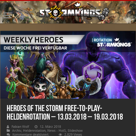
Heroes of the Storm Free-to-Play-
Heldenrotation – 13.03.2018 – 19.03.2018
Fabian Wolf
12. März 2018
Archiv
,
Heldenrotation
,
News - HotS
,
Slideshow
für
Kommentare deaktiviert
2,829 Views