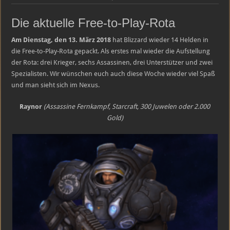
Heroes
of
the
Die aktuelle Free-to-Play-Rota
Storm
Free-
to-
Am Dienstag, den 13. März 2018
hat Blizzard wieder 14 Helden in
Play-
die Free-to-Play-Rota gepackt. Als erstes mal wieder die Aufstellung
Heldenrotation
–
der Rota: drei Krieger, sechs Assassinen, drei Unterstützer und zwei
13.03.2018
–
Spezialisten. Wir wünschen euch auch diese Woche wieder viel Spaß
19.03.2018
und man sieht sich im Nexus.
Raynor
(Assassine Fernkampf, Starcraft, 300 Juwelen oder 2.000
Gold)