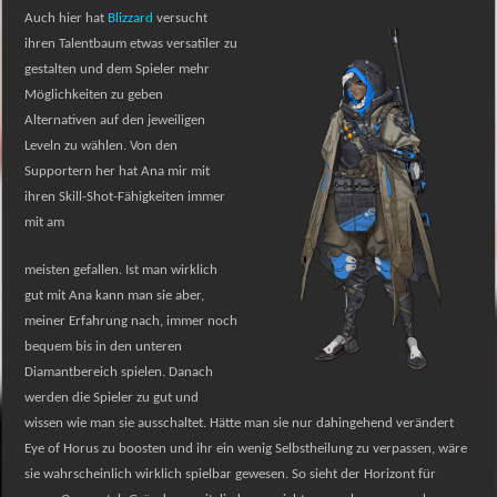
Auch hier hat
Blizzard
versucht
ihren Talentbaum etwas versatiler zu
gestalten und dem Spieler mehr
Möglichkeiten zu geben
Alternativen auf den jeweiligen
Leveln zu wählen. Von den
Supportern her hat Ana mir mit
ihren Skill-Shot-Fähigkeiten immer
mit am
meisten gefallen. Ist man wirklich
gut mit Ana kann man sie aber,
meiner Erfahrung nach, immer noch
bequem bis in den unteren
Diamantbereich spielen. Danach
werden die Spieler zu gut und
wissen wie man sie ausschaltet. Hätte man sie nur dahingehend verändert
Eye of Horus zu boosten und ihr ein wenig Selbstheilung zu verpassen, wäre
sie wahrscheinlich wirklich spielbar gewesen. So sieht der Horizont für