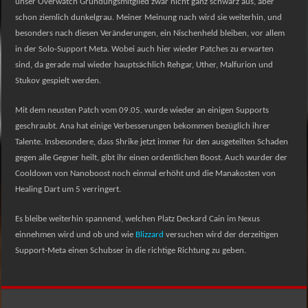
unser Overwatch Gründungsmitglied zwar nicht ganz schwarz aus, aber
schon ziemlich dunkelgrau. Meiner Meinung nach wird sie weiterhin, und
besonders nach diesen Veränderungen, ein Nischenheld bleiben, vor allem
in der Solo-Support Meta. Wobei auch hier wieder Patches zu erwarten
sind, da gerade mal wieder hauptsächlich Rehgar, Uther, Malfurion und
Stukov gespielt werden.
Mit dem neusten Patch vom 09.05. wurde wieder an einigen Supports
geschraubt. Ana hat einige Verbesserungen bekommen bezüglich ihrer
Talente. Insbesondere, dass Shrike jetzt immer für den ausgeteilten Schaden
gegen alle Gegner heilt, gibt ihr einen ordentlichen Boost. Auch wurder der
Cooldown von Nanoboost noch einmal erhöht und die Manakosten von
Healing Dart um 5 verringert.
Es bleibe weiterhin spannend, welchen Platz Deckard Cain im Nexus
einnehmen wird und ob und wie
Blizzard
versuchen wird der derzeitigen
Support-Meta einen Schubser in die richtige Richtung zu geben.