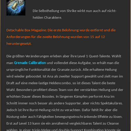
Die Selbstheilung von Shrike wirkt nun auch auf nicht-
helden Charaktere.
Detachable Box Magazine: Die erste Belohnung wurde entfernt und die
Anforderungen für die zweite Belohnung wurden von 15 auf 12
heruntergesetzt.
Die größten Veränderungen erleben aber ihre Level 1 Quest-Talente. Wählt
man
Grenade Calibration
und vollendet diese Aufgabe, so erhält man die
ursprüngliche Funktionalität der Granate zurück. Alle erhaltene Heilung
wird wieder geboostet. Ist Ana als zweiter Support gewählt und zielt man im
Draft auf eine melee-lastige Heldencombo, so ist dieses Talent die beste
Wahl. Besonders profitiert dieses Team von der verstärkten Heilung und der
erhöhten Dauer dieses Boostes. In längeren Kämpfen performt Ana im
Schnitt immer noch besser als andere Supporter, aber nichts Spektakuläres.
Jedoch ist ihre Burst-Heilung nicht zu verachten. Dafür fehlt ihr aber die
Rüstung oder auch Fähigkeiten bewegungseinschränkende Effekte zu lösen.
Erst auf Level 13 kann sie ein annähernd vergleichbares Talent zu Cleanse
wählen. In einer triple-Melee und double-Support Kombination könnte sie