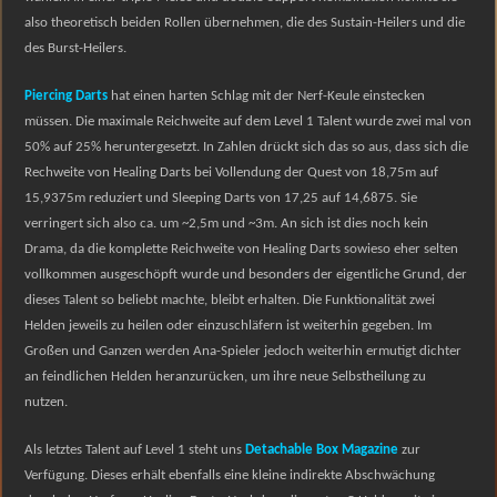
also theoretisch beiden Rollen übernehmen, die des Sustain-Heilers und die
des Burst-Heilers.
Piercing Darts
hat einen harten Schlag mit der Nerf-Keule einstecken
müssen. Die maximale Reichweite auf dem Level 1 Talent wurde zwei mal von
50% auf 25% heruntergesetzt. In Zahlen drückt sich das so aus, dass sich die
Rechweite von Healing Darts bei Vollendung der Quest von 18,75m auf
15,9375m reduziert und Sleeping Darts von 17,25 auf 14,6875.
Sie
verringert sich
also ca.
um
~2,5m und ~3m.
An sich ist dies noch kein
Drama, da die komplette Reichweite von Healing Darts sowieso eher selten
vollkommen ausgeschöpft wurde und besonders der eigentliche Grund, der
dieses Talent so beliebt machte, bleibt erhalten. Die Funktionalität zwei
Helden jeweils zu heilen oder einzuschläfern ist weiterhin gegeben. Im
Großen und Ganzen werden Ana-Spieler jedoch weiterhin ermutigt dichter
an feindlichen Helden heranzurücken, um ihre neue Selbstheilung zu
nutzen.
Als letztes Talent auf Level 1 steht uns
Detachable Box Magazine
zur
Verfügung. Dieses erhält ebenfalls eine kleine indirekte Abschwächung