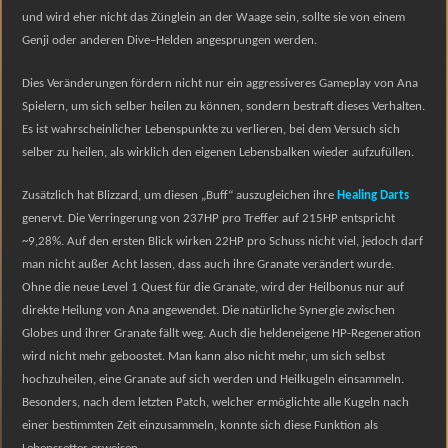
und wird eher nicht das Zünglein an der Waage sein, sollte sie von einem
Genji oder anderen Dive
–
Helden angesprungen werden.
Dies Veränderungen fördern nicht nur ein aggressiveres Gameplay von Ana
Spielern, um sich selber heilen zu können, sondern bestraft dieses Verhalten.
Es ist wahrscheinlicher Lebenspunkte zu verlieren, bei dem Versuch sich
selber zu heilen, als wirklich den eigenen Lebensbalken wieder aufzufüllen.
Zusätzlich hat Blizzard, um diesen „Buff“ auszugleichen ihre
Healing Darts
genervt. Die Verringerung von 237HP pro Treffer auf 215HP entspricht
~9,28%. Auf den ersten Blick wirken 22HP pro Schuss nicht viel, jedoch darf
man nicht außer Acht lassen, dass auch ihre Granate verändert wurde.
Ohne die neue Level 1 Quest für die Granate, wird der Heilbonus nur auf
direkte Heilung von Ana angewendet. Die natürliche Synergie zwischen
Globes und ihrer Granate fällt weg. Auch die heldeneigene HP-Regeneration
wird nicht mehr geboostet. Man kann also nicht mehr, um sich selbst
hochzuheilen, eine Granate auf sich werden und Heilkugeln einsammeln.
Besonders, nach dem letzten Patch, welcher ermöglichte alle Kugeln nach
einer bestimmten Zeit einzusammeln, konnte sich diese Funktion als