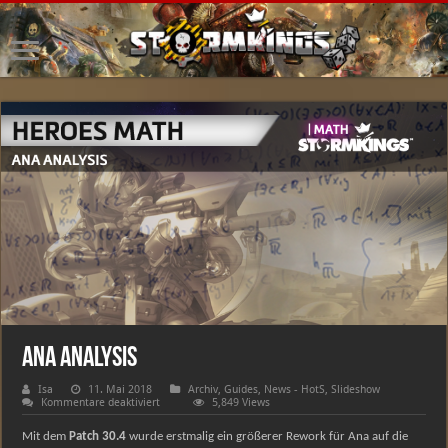
Ana Analysis
Isa
11. Mai 2018
Archiv
,
Guides
,
News - HotS
,
Slideshow
für
Kommentare deaktiviert
5,849 Views
Ana
Analysis
Mit dem
Patch 30.4
wurde erstmalig ein größerer Rework für Ana auf die