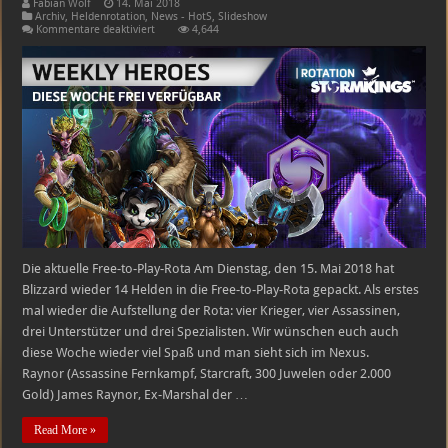
Fabian Wolf
14. Mai 2018
Archiv
,
Heldenrotation
,
News - HotS
,
Slideshow
für
Kommentare deaktiviert
4,644
Heroes
of
the
Storm
Free-
to-
Play-
Heldenrotation
–
15.05.2018
–
21.05.2018
Die aktuelle Free-to-Play-Rota Am Dienstag, den 15. Mai 2018 hat
Blizzard wieder 14 Helden in die Free-to-Play-Rota gepackt. Als erstes
mal wieder die Aufstellung der Rota: vier Krieger, vier Assassinen,
drei Unterstützer und drei Spezialisten. Wir wünschen euch auch
diese Woche wieder viel Spaß und man sieht sich im Nexus.
Raynor (Assassine Fernkampf, Starcraft, 300 Juwelen oder 2.000
Gold) James Raynor, Ex-Marshal der …
Read More »