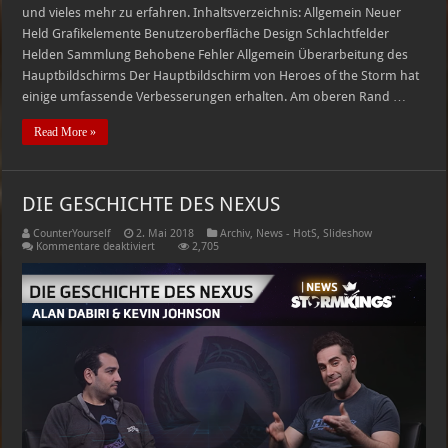
und vieles mehr zu erfahren. Inhaltsverzeichnis: Allgemein Neuer
Held Grafikelemente Benutzeroberfläche Design Schlachtfelder
Helden Sammlung Behobene Fehler Allgemein Überarbeitung des
Hauptbildschirms Der Hauptbildschirm von Heroes of the Storm hat
einige umfassende Verbesserungen erhalten. Am oberen Rand …
Read More »
DIE GESCHICHTE DES NEXUS
CounterYourself
2. Mai 2018
Archiv
,
News - HotS
,
Slideshow
für
Kommentare deaktiviert
2,705
DIE
GESCHICHTE
DES
NEXUS