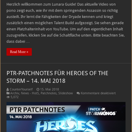
Herzlich willkommen zum Lunara Guide! Das aktuelle Video von
pono zeigt euch, wie ihr mit dem springenden Assassin so richtig
austeilt. Ihr lernt die Fähigkeiten der Dryade kennen und kriegt
zusätzlich einen möglichen Talent Build aufgezeigt. Sie sehen gerade
einen Platzhalterinhalt von YouTube. Um auf den eigentlichen Inhalt
zuzugreifen, klicken Sie auf die Schaltfläche unten. Bitte beachten Sie,
dass dabei …
Read More »
PTR-PATCHNOTES FÜR HEROES OF THE
STORM – 14. MAI 2018
CounterYourself
15. Mai 2018
für
Archiv
,
News - HotS
,
Patchnotes
,
Slideshow
Kommentare deaktiviert
PTR-
5,072
PATCHNOT
FÜR
HEROES
OF
THE
STORM
–
14.
MAI