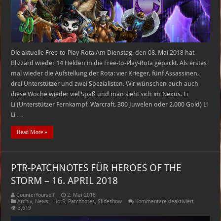
–
14.05.2018
Die aktuelle Free-to-Play-Rota Am Dienstag, den 08. Mai 2018 hat
Blizzard wieder 14 Helden in die Free-to-Play-Rota gepackt. Als erstes
mal wieder die Aufstellung der Rota: vier Krieger, fünf Assassinen,
drei Unterstützer und zwei Spezialisten. Wir wünschen euch auch
diese Woche wieder viel Spaß und man sieht sich im Nexus. Li
Li (Unterstützer Fernkampf, Warcraft, 300 Juwelen oder 2.000 Gold) Li
Li …
Read More »
PTR-PATCHNOTES FÜR HEROES OF THE
STORM – 16. APRIL 2018
CounterYourself
2. Mai 2018
für
Archiv
,
News - HotS
,
Patchnotes
,
Slideshow
Kommentare deaktiviert
PTR-
3,619
PATCHNOT
FÜR