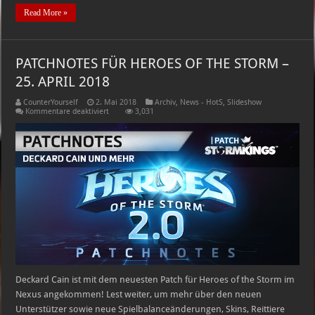
Read More »
PATCHNOTES FÜR HEROES OF THE STORM –
25. APRIL 2018
CounterYourself
2. Mai 2018
Archiv
,
News - HotS
,
Slideshow
für
Kommentare deaktiviert
3,031
PATCHNOTES
FÜR
HEROES
OF
THE
STORM
–
25.
APRIL
2018
Deckard Cain ist mit dem neuesten Patch für Heroes of the Storm im
Nexus angekommen! Lest weiter, um mehr über den neuen
Unterstützer sowie neue Spielbalanceänderungen, Skins, Reittiere