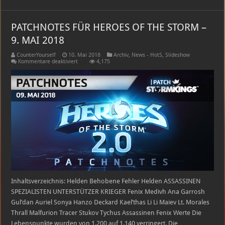
PATCHNOTES FÜR HEROES OF THE STORM –
9. MAI 2018
CounterYourself
10. Mai 2018
Archiv
,
News - HotS
,
Slideshow
für
Kommentare deaktiviert
4,175
PATCHNOTES
FÜR
HEROES
OF
THE
STORM
–
9.
MAI
2018
Inhaltsverzeichnis: Helden Behobene Fehler Helden ASSASSINEN
SPEZIALISTEN UNTERSTÜTZER KRIEGER Fenix Medivh Ana Garrosh
Gul’dan Auriel Sonya Hanzo Deckard Kael’thas Li Li Maiev Lt. Morales
Thrall Malfurion Tracer Stukov Tychus Assassinen Fenix Werte Die
Lebenspunkte wurden von 1.200 auf 1.140 verringert. Die