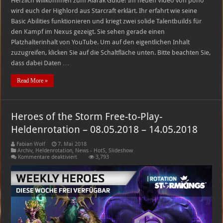
Herzlich willkommen zum Alarak Guide! Im neuen Video von pono
wird euch der Highlord aus Starcraft erklärt. Ihr erfahrt wie seine
Basic Abilities funktionieren und kriegt zwei solide Talentbuilds für
den Kampf im Nexus gezeigt. Sie sehen gerade einen
Platzhalterinhalt von YouTube. Um auf den eigentlichen Inhalt
zuzugreifen, klicken Sie auf die Schaltfläche unten. Bitte beachten Sie,
dass dabei Daten …
Read More »
Heroes of the Storm Free-to-Play-
Heldenrotation – 08.05.2018 – 14.05.2018
Fabian Wolf
7. Mai 2018
Archiv
,
Heldenrotation
,
News - HotS
,
Slideshow
für
Kommentare deaktiviert
3,793
Heroes
of
the
Storm
Free-
to-
Play-
Heldenrotation
–
08.05.2018