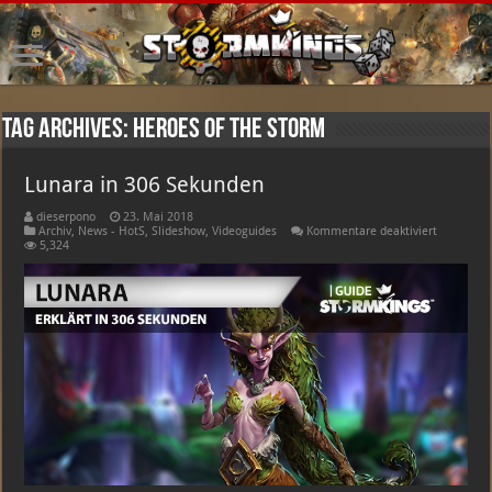
Tag Archives:
Heroes of the Storm
Lunara in 306 Sekunden
dieserpono
23. Mai 2018
für
Archiv
,
News - HotS
,
Slideshow
,
Videoguides
Kommentare deaktiviert
Lunara
5,324
in
306
Sekunden