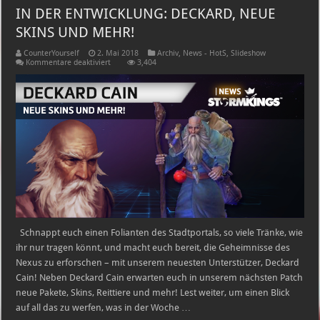
IN DER ENTWICKLUNG: DECKARD, NEUE
SKINS UND MEHR!
CounterYourself
2. Mai 2018
Archiv
,
News - HotS
,
Slideshow
für
Kommentare deaktiviert
3,404
IN
DER
ENTWICKLUNG:
DECKARD,
NEUE
SKINS
UND
MEHR!
Schnappt euch einen Folianten des Stadtportals, so viele Tränke, wie
ihr nur tragen könnt, und macht euch bereit, die Geheimnisse des
Nexus zu erforschen – mit unserem neuesten Unterstützer, Deckard
Cain! Neben Deckard Cain erwarten euch in unserem nächsten Patch
neue Pakete, Skins, Reittiere und mehr! Lest weiter, um einen Blick
auf all das zu werfen, was in der Woche …