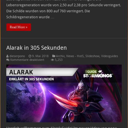
Lebensregeneration wurde von 2,50 auf 2,38 pro Sekunde verringert.
Die Schilde wurden von 800 auf 760 verringert. Die
Schildregeneration wurde …
Read More »
Alarak in 305 Sekunden
dieserpono
9. Mai 2018
Archiv
,
News - HotS
,
Slideshow
,
Videoguides
für
Kommentare deaktiviert
5,253
Alarak
in
305
Sekunden