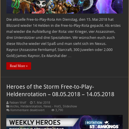
Die aktuelle Free-to-Play-Rota Am Dienstag, den 15. Mai 2018 hat
Blizzard wieder 14 Helden in die Free-to-Play-Rota gepackt. Als erstes
mal wieder die Aufstellung der Rota: vier Krieger, vier Assassinen,
drei Unterstützer und drei Spezialisten. Wir wünschen euch auch
diese Woche wieder viel Spaß und man sieht sich im Nexus.
Raynor (Assassine Fernkampf, Starcraft, 300 Juwelen oder 2.000
Gold) James Raynor, Ex-Marshal der …
Read More »
Heroes of the Storm Free-to-Play-
Heldenrotation – 08.05.2018 – 14.05.2018
Fabian Wolf
7. Mai 2018
Archiv
,
Heldenrotation
,
News - HotS
,
Slideshow
für
Kommentare deaktiviert
3,790
Heroes
of
the
Storm
Free-