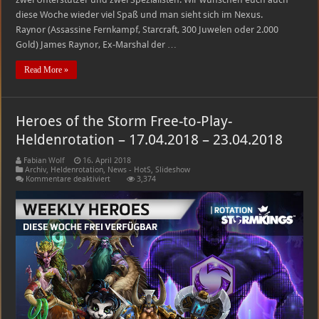
diese Woche wieder viel Spaß und man sieht sich im Nexus.
Raynor (Assassine Fernkampf, Starcraft, 300 Juwelen oder 2.000
Gold) James Raynor, Ex-Marshal der …
Read More »
Heroes of the Storm Free-to-Play-
Heldenrotation – 17.04.2018 – 23.04.2018
Fabian Wolf
16. April 2018
Archiv
,
Heldenrotation
,
News - HotS
,
Slideshow
für
Kommentare deaktiviert
3,374
Heroes
of
the
Storm
Free-
to-
Play-
Heldenrotation
–
17.04.2018
–
23.04.2018