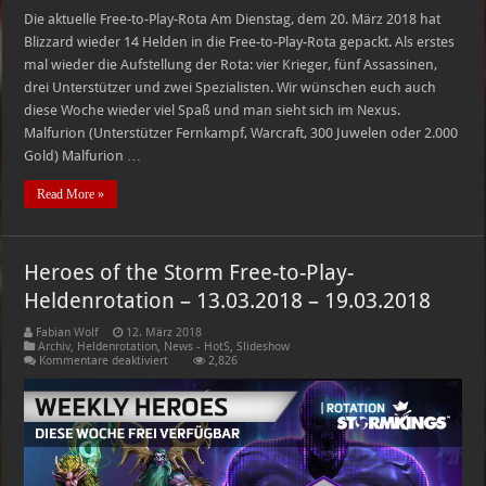
Die aktuelle Free-to-Play-Rota Am Dienstag, dem 20. März 2018 hat
Blizzard wieder 14 Helden in die Free-to-Play-Rota gepackt. Als erstes
mal wieder die Aufstellung der Rota: vier Krieger, fünf Assassinen,
drei Unterstützer und zwei Spezialisten. Wir wünschen euch auch
diese Woche wieder viel Spaß und man sieht sich im Nexus.
Malfurion (Unterstützer Fernkampf, Warcraft, 300 Juwelen oder 2.000
Gold) Malfurion …
Read More »
Heroes of the Storm Free-to-Play-
Heldenrotation – 13.03.2018 – 19.03.2018
Fabian Wolf
12. März 2018
Archiv
,
Heldenrotation
,
News - HotS
,
Slideshow
für
Kommentare deaktiviert
2,826
Heroes
of
the
Storm
Free-
to-
Play-
Heldenrotation