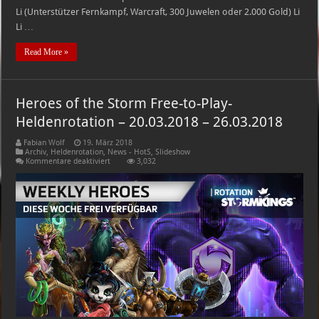
Li (Unterstützer Fernkampf, Warcraft, 300 Juwelen oder 2.000 Gold) Li
Li …
Read More »
Heroes of the Storm Free-to-Play-
Heldenrotation – 20.03.2018 – 26.03.2018
Fabian Wolf
19. März 2018
Archiv
,
Heldenrotation
,
News - HotS
,
Slideshow
für
Kommentare deaktiviert
3,032
Heroes
of
the
Storm
Free-
to-
Play-
Heldenrotation
–
20.03.2018
–
26.03.2018