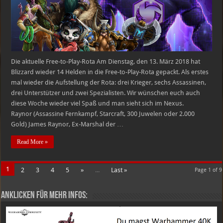
–
13.03.2018
–
19.03.2018
Die aktuelle Free-to-Play-Rota Am Dienstag, den 13. März 2018 hat
Blizzard wieder 14 Helden in die Free-to-Play-Rota gepackt. Als erstes
mal wieder die Aufstellung der Rota: drei Krieger, sechs Assassinen,
drei Unterstützer und zwei Spezialisten. Wir wünschen euch auch
diese Woche wieder viel Spaß und man sieht sich im Nexus.
Raynor (Assassine Fernkampf, Starcraft, 300 Juwelen oder 2.000
Gold) James Raynor, Ex-Marshal der …
Read More »
1
2
3
4
5
»
...
Last »
Page 1 of 9
Anklicken für mehr Infos: