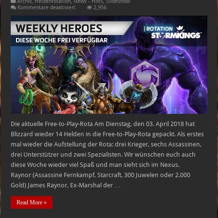
Archiv
,
Heldenrotation
,
News - HotS
,
Slideshow
für
Kommentare deaktiviert
2,956
Heroes
of
the
Storm
Free-
to-
Play-
Heldenrotation
–
03.04.2018
–
09.04.2018
Die aktuelle Free-to-Play-Rota Am Dienstag, den 03. April 2018 hat
Blizzard wieder 14 Helden in die Free-to-Play-Rota gepackt. Als erstes
mal wieder die Aufstellung der Rota: drei Krieger, sechs Assassinen,
drei Unterstützer und zwei Spezialisten. Wir wünschen euch auch
diese Woche wieder viel Spaß und man sieht sich im Nexus.
Raynor (Assassine Fernkampf, Starcraft, 300 Juwelen oder 2.000
Gold) James Raynor, Ex-Marshal der …
Read More »