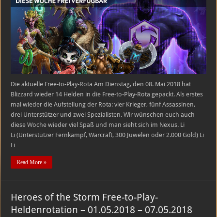
to-
Play-
Heldenrotation
–
08.05.2018
–
14.05.2018
Die aktuelle Free-to-Play-Rota Am Dienstag, den 08. Mai 2018 hat
Blizzard wieder 14 Helden in die Free-to-Play-Rota gepackt. Als erstes
mal wieder die Aufstellung der Rota: vier Krieger, fünf Assassinen,
drei Unterstützer und zwei Spezialisten. Wir wünschen euch auch
diese Woche wieder viel Spaß und man sieht sich im Nexus. Li
Li (Unterstützer Fernkampf, Warcraft, 300 Juwelen oder 2.000 Gold) Li
Li …
Read More »
Heroes of the Storm Free-to-Play-
Heldenrotation – 01.05.2018 – 07.05.2018