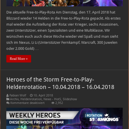
Die aktuelle Free-to-Play-Rota Am Dienstag, den 17. April 2018 hat
Blizzard wieder 14 Helden in die Free-to-Play-Rota gepackt. Als erstes
mal wieder die Aufstellung der Rota: vier Krieger, sechs Assassinen,
zwei Unterstützer, einen Spezialisten und eine Multiklasse. Wir
wünschen euch auch diese Woche wieder viel Spaß und man sieht
sich im Nexus. Li Li (Unterstützer Fernkampf, Warcraft, 300 Juwelen
oder 2.000 Gold) …
Read More »
Heroes of the Storm Free-to-Play-
Heldenrotation – 10.04.2018 – 16.04.2018
Fabian Wolf
10. April 2018
Archiv
,
Heldenrotation
,
News - HotS
,
Slideshow
für
Kommentare deaktiviert
2,952
Heroes
of
the
Storm
Free-
to-
Play-