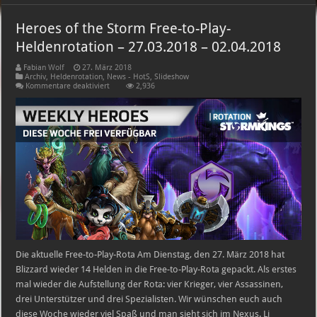
Heroes of the Storm Free-to-Play-
Heldenrotation – 27.03.2018 – 02.04.2018
Fabian Wolf
27. März 2018
Archiv
,
Heldenrotation
,
News - HotS
,
Slideshow
für
Kommentare deaktiviert
2,936
Heroes
of
the
Storm
Free-
to-
Play-
Heldenrotation
–
27.03.2018
–
02.04.2018
Die aktuelle Free-to-Play-Rota Am Dienstag, den 27. März 2018 hat
Blizzard wieder 14 Helden in die Free-to-Play-Rota gepackt. Als erstes
mal wieder die Aufstellung der Rota: vier Krieger, vier Assassinen,
drei Unterstützer und drei Spezialisten. Wir wünschen euch auch
diese Woche wieder viel Spaß und man sieht sich im Nexus. Li