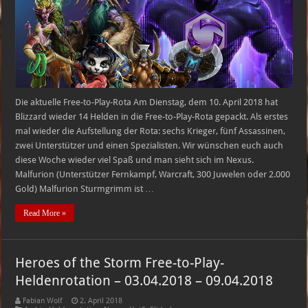
Heldenrotation
–
10.04.2018
–
16.04.2018
Die aktuelle Free-to-Play-Rota Am Dienstag, dem 10. April 2018 hat
Blizzard wieder 14 Helden in die Free-to-Play-Rota gepackt. Als erstes
mal wieder die Aufstellung der Rota: sechs Krieger, fünf Assassinen,
zwei Unterstützer und einen Spezialisten. Wir wünschen euch auch
diese Woche wieder viel Spaß und man sieht sich im Nexus.
Malfurion (Unterstützer Fernkampf, Warcraft, 300 Juwelen oder 2.000
Gold) Malfurion Sturmgrimm ist …
Read More »
Heroes of the Storm Free-to-Play-
Heldenrotation – 03.04.2018 – 09.04.2018
Fabian Wolf
2. April 2018