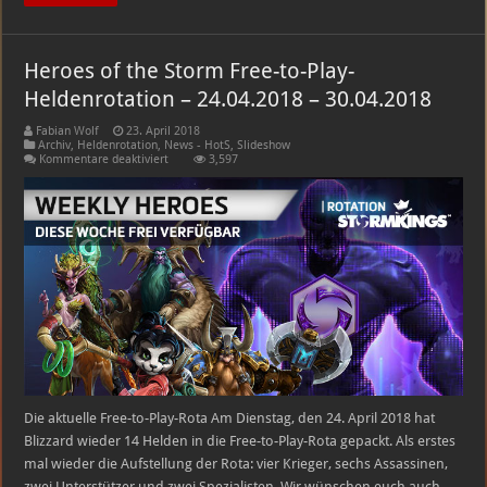
Heroes of the Storm Free-to-Play-
Heldenrotation – 24.04.2018 – 30.04.2018
Fabian Wolf
23. April 2018
Archiv
,
Heldenrotation
,
News - HotS
,
Slideshow
für
Kommentare deaktiviert
3,597
Heroes
of
the
Storm
Free-
to-
Play-
Heldenrotation
–
24.04.2018
–
30.04.2018
Die aktuelle Free-to-Play-Rota Am Dienstag, den 24. April 2018 hat
Blizzard wieder 14 Helden in die Free-to-Play-Rota gepackt. Als erstes
mal wieder die Aufstellung der Rota: vier Krieger, sechs Assassinen,
zwei Unterstützer und zwei Spezialisten. Wir wünschen euch auch