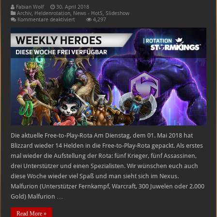
Fabian Wolf
30. April 2018
Archiv
,
Heldenrotation
,
News - HotS
,
Slideshow
für
Kommentare deaktiviert
4,297
Heroes
of
the
Storm
Free-
to-
Play-
Heldenrotation
–
01.05.2018
–
07.05.2018
Die aktuelle Free-to-Play-Rota Am Dienstag, dem 01. Mai 2018 hat
Blizzard wieder 14 Helden in die Free-to-Play-Rota gepackt. Als erstes
mal wieder die Aufstellung der Rota: fünf Krieger, fünf Assassinen,
drei Unterstützer und einen Spezialisten. Wir wünschen euch auch
diese Woche wieder viel Spaß und man sieht sich im Nexus.
Malfurion (Unterstützer Fernkampf, Warcraft, 300 Juwelen oder 2.000
Gold) Malfurion …
Read More »