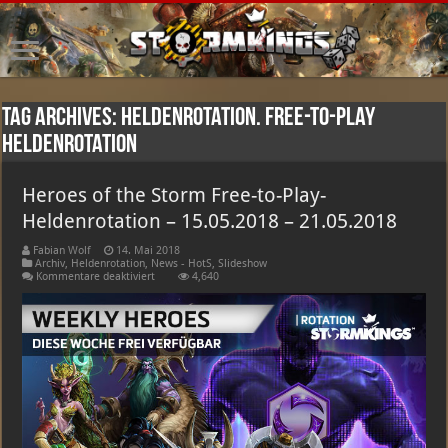
Tag Archives:
Heldenrotation. Free-to-Play
Heldenrotation
Heroes of the Storm Free-to-Play-
Heldenrotation – 15.05.2018 – 21.05.2018
Fabian Wolf
14. Mai 2018
Archiv
,
Heldenrotation
,
News - HotS
,
Slideshow
für
Kommentare deaktiviert
4,640
Heroes
of
the
Storm
Free-
to-
Play-
Heldenrotation
–
15.05.2018
–
21.05.2018