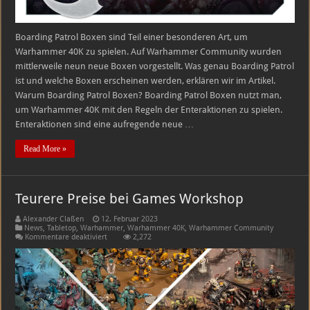
Boarding Patrol Boxen sind Teil einer besonderen Art, um
Warhammer 40K zu spielen. Auf Warhammer Community wurden
mittlerweile neun neue Boxen vorgestellt. Was genau Boarding Patrol
ist und welche Boxen erscheinen werden, erklären wir im Artikel.
Warum Boarding Patrol Boxen? Boarding Patrol Boxen nutzt man,
um Warhammer 40K mit den Regeln der Enteraktionen zu spielen.
Enteraktionen sind eine aufregende neue …
Read More »
Teurere Preise bei Games Workshop
Alexander Claßen
12. Februar 2023
News
,
Tabletop
,
Warhammer
,
Warhammer 40K
,
Warhammer Community
für
Kommentare deaktiviert
2,272
Teurere
Preise
bei
Games
Workshop