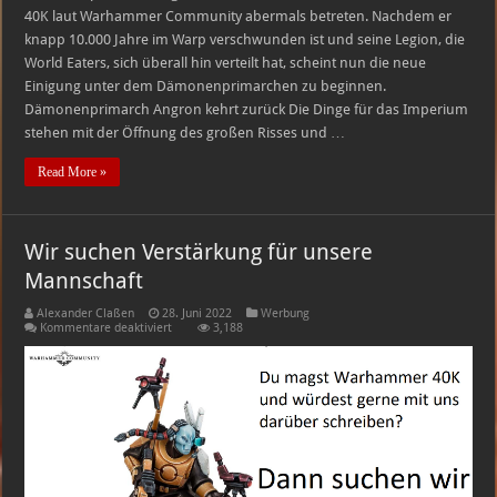
40K laut Warhammer Community abermals betreten. Nachdem er
knapp 10.000 Jahre im Warp verschwunden ist und seine Legion, die
World Eaters, sich überall hin verteilt hat, scheint nun die neue
Einigung unter dem Dämonenprimarchen zu beginnen.
Dämonenprimarch Angron kehrt zurück Die Dinge für das Imperium
stehen mit der Öffnung des großen Risses und …
Read More »
Wir suchen Verstärkung für unsere
Mannschaft
Alexander Claßen
28. Juni 2022
Werbung
für
Kommentare deaktiviert
3,188
Wir
suchen
Verstärkung
für
unsere
Mannschaft