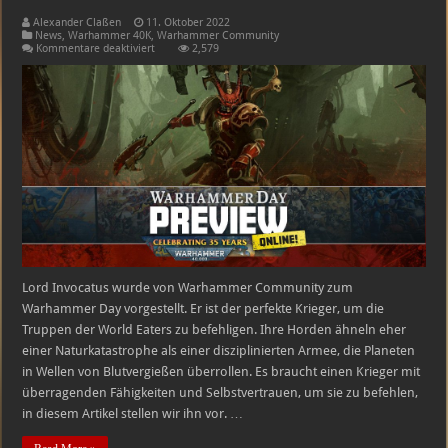
Alexander Claßen
11. Oktober 2022
News
,
Warhammer 40K
,
Warhammer Community
für
Kommentare deaktiviert
2,579
Lord
Invocatus
–
Zerschmettere
und
verstümmele
für
Khorne
Lord Invocatus wurde von Warhammer Community zum
Warhammer Day vorgestellt. Er ist der perfekte Krieger, um die
Truppen der World Eaters zu befehligen. Ihre Horden ähneln eher
einer Naturkatastrophe als einer disziplinierten Armee, die Planeten
in Wellen von Blutvergießen überrollen. Es braucht einen Krieger mit
überragenden Fähigkeiten und Selbstvertrauen, um sie zu befehlen,
in diesem Artikel stellen wir ihn vor. …