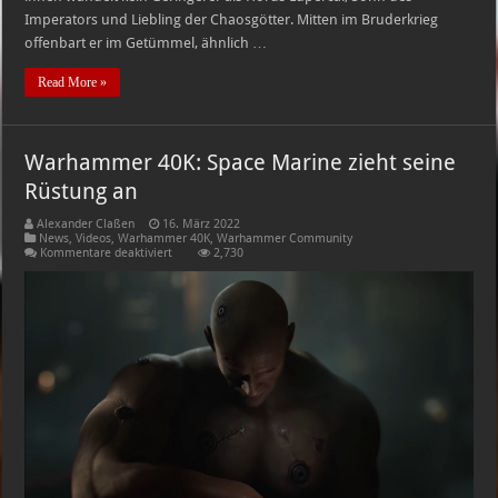
Imperators und Liebling der Chaosgötter. Mitten im Bruderkrieg
offenbart er im Getümmel, ähnlich …
Read More »
Warhammer 40K: Space Marine zieht seine
Rüstung an
Alexander Claßen
16. März 2022
News
,
Videos
,
Warhammer 40K
,
Warhammer Community
für
Kommentare deaktiviert
2,730
Warhammer
40K:
Space
Marine
zieht
seine
Rüstung
an