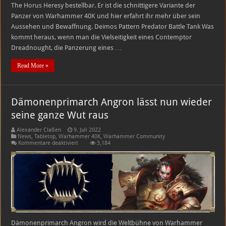
The Horus Heresy bestellbar. Er ist die schnittigere Variante der
Panzer von Warhammer 40K und hier erfahrt ihr mehr über sein
Aussehen und Bewaffnung. Deimos Pattern Predator Battle Tank Was
kommt heraus, wenn man die Vielseitigkeit eines Contemptor
Dreadnought, die Panzerung eines …
Read More »
Dämonenprimarch Angron lässt nun wieder
seine ganze Wut raus
Alexander Claßen
9. Juli 2022
News
,
Tabletop
,
Warhammer 40K
,
Warhammer Community
für
Kommentare deaktiviert
3,184
Dämonenprimarch
Angron
lässt
nun
wieder
seine
ganze
Wut
raus
Dämonenprimarch Angron wird die Weltbühne von Warhammer