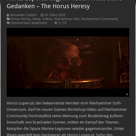
Gedanken – The Horus Heresy
Alexander Claßen
29. März 2022
Horus Heresy
,
News
,
Videos
,
Warhammer 40K
,
Warhammer Community
für
Kommentare deaktiviert
3,119
Horus
Lupercal
sagt
im
neuen
Video
seine
Gedanken
–
The
Horus
Heresy
Horus Lupercal, der bekannteste Verräter vom Warhammer SciFi-
Universum, darf im neuen Games Workshop-Video auf Warhammer
Community höchstselbst seine Meinung zum Bruderkrieg äußern.
Innerhalb von brachialen Szenen, mitten im Kampf der Titanen,
kämpfen die Space Marine-Legionen wieder gegeneinander. Unter
ihnen wandelt kein Geringerer als Horus Lupercal, Sohn des