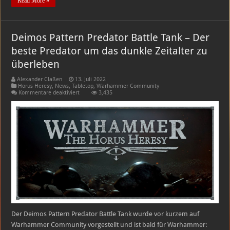
Read More »
Deimos Pattern Predator Battle Tank – Der
beste Predator um das dunkle Zeitalter zu
überleben
Alexander Claßen
13. Juli 2022
Horus Heresy
,
News
,
Tabletop
,
Warhammer Community
für
Kommentare deaktiviert
3,435
Deimos
Pattern
Predator
Battle
Tank
–
Der
beste
Predator
um
das
dunkle
Zeitalter
zu
überleben
Der Deimos Pattern Predator Battle Tank wurde vor kurzem auf
Warhammer Community vorgestellt und ist bald für Warhammer: