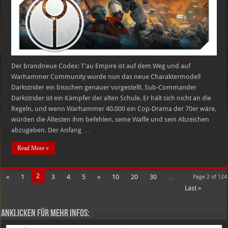
ist
Darkstrider?
Der brandneue Codex: T’au Empire ist auf dem Weg und auf
Warhammer Community wurde nun das neue Charaktermodell
Darkstrider ein bisschen genauer vorgestellt. Sub-Commander
Darkstrider ist ein Kämpfer der alten Schule. Er hält sich nicht an die
Regeln, und wenn Warhammer 40.000 ein Cop-Drama der 70er wäre,
würden die Ältesten ihm befehlen, seine Waffe und sein Abzeichen
abzugeben. Der Anfang …
Read More »
2
«
1
3
4
5
»
10
20
30
...
Page 2 of 124
Last »
Anklicken für mehr Infos: