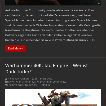
Auf Warhammer Community wurde letzte Woche ein kurzer Film
veröffentlicht, der eindrucksvoll die Zeremonie zeigt, welche ein
Space Marine beim Anziehen seiner Rüstung erlebt. Space Marines
sind der manifestierte Wille des Imperators. Zweieinhalb Meter große
transhumane Ungetüme, die seit frühester Kindheit als lebendes
Bollwerk gegen die Feinde der Menschheit ausgebildet wurden,
halten die Dunkelheit der Galaxie in Powerrüstungen zurück. Das …
Read More »
Warhammer 40K: Tau Empire – Wer ist
Darkstrider?
Alexander Claßen
26. Januar 2022
News
,
Warhammer 40K
,
Warhammer Community
für
Kommentare deaktiviert
2,931
Warhammer
40K:
Tau
Empire
–
Wer