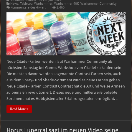
News
,
Tabletop
,
Warhammer
,
Warhammer 40K
,
Warhammer Community
für
Kommentare deaktiviert
2,460
Neue
Citadel-
Farben
ab
dem
nächsten
Samstag
Neue Citadel-Farben werden laut Warhammer Community ab
nächsten Samstag bei Games Workshop von Citadel zu kaufen sein.
Die meisten davon werden sogenannte Contrast-Farben sein, auch
aus dem Spray– und Shade-Sortiment wird es neue Farben geben.
Neue Citadel-Farben Contrast Contrast hat die Art und Weise Armeen
zu bemalen revolutioniert. Dieses neue und mittlerweile beliebte
Sortiment hat es Hobbyisten aller Erfahrungsstufen ermöglicht, …
Read More »
Horus Lupercal sagt im neuen Video seine