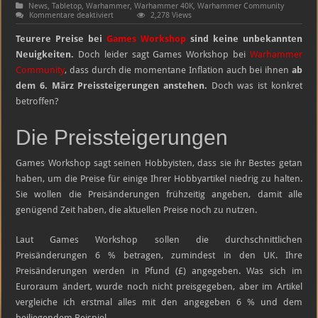
News
,
Tabletop
,
Warhammer
,
Warhammer 40K
,
Warhammer Community
für
Kommentare deaktiviert
2,278 Views
Teurere
Preise
Teurere Preise bei
Games Workshop
sind keine unbekannten
bei
Games
Neuigkeiten.
Doch leider sagt Games Workshop bei
Warhammer
Workshop
Community
, dass durch die momentane Inflation auch bei ihnen
ab
dem 6. März Preissteigerungen anstehen.
Doch was ist konkret
betroffen?
Die Preissteigerungen
Games Workshop sagt seinen Hobbyisten, dass sie ihr
Bestes getan
haben, um die Preise für einige Ihrer Hobbyartikel niedrig zu halten.
Sie wollen die Preisänderungen frühzeitig angeben, damit alle
genügend Zeit haben, die aktuellen Preise noch zu nutzen.
Laut Games Workshop sollen die durchschnittlichen
Preisänderungen 6 % betragen, zumindest in den UK. Ihre
Preisänderungen werden in Pfund (
£
) angegeben. Was sich im
Euroraum ändert, wurde noch nicht preisgegeben, aber im Artikel
vergleiche ich erstmal alles mit den angegeben 6 % und dem
beiliegendem Beispiel.