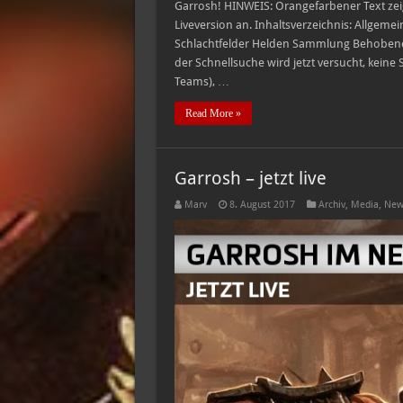
Garrosh! HINWEIS: Orangefarbener Text ze
Liveversion an. Inhaltsverzeichnis: Allgem
Schlachtfelder Helden Sammlung Behobene
der Schnellsuche wird jetzt versucht, keine
Teams), …
Read More »
Garrosh – jetzt live
Marv
8. August 2017
Archiv
,
Media
,
New