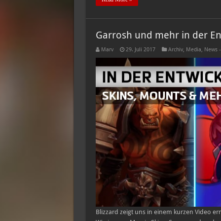
Garrosh und mehr in der En
Marv
29. Juli 2017
Archiv
,
Media
,
News -
Blizzard zeigt uns in einem kurzen Video er