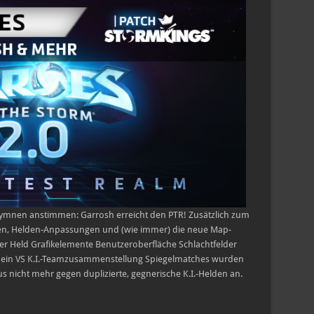
Notes
–
31.
Juli
2017
shymnen anstimmen: Garrosh erreicht den PTR! Zusätzlich zum
ngen, Helden-Anpassungen und (wie immer) die neue Map-
uer Held Grafikelemente Benutzeroberfläche Schlachtfelder
ein VS K.I.-Teamzusammenstellung Spiegelmatches wurden
us nicht mehr gegen duplizierte, gegnerische K.I.-Helden an.