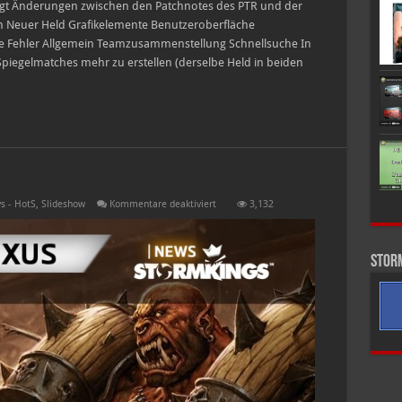
igt Änderungen zwischen den Patchnotes des PTR und der
ein Neuer Held Grafikelemente Benutzeroberfläche
 Fehler Allgemein Teamzusammenstellung Schnellsuche In
 Spiegelmatches mehr zu erstellen (derselbe Held in beiden
für
s - HotS
,
Slideshow
Kommentare deaktiviert
3,132
Garrosh
–
jetzt
live
Stor