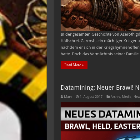
In der gesamten Geschichte von Azeroth gibt
Höllschrei. Garrosh, ein mächtiger Krieger u
nachdem er sich in der Kriegshymnenoffens
hatte. Doch das Vermächtnis seiner Familie 
Read More »
Datamining: Neuer Brawl! N
Marv
1. August 2017
Archiv
,
Media
,
New