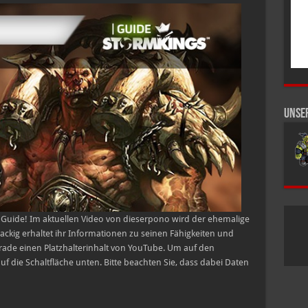
in
280
Sekunden
Unse
Guide! Im aktuellen Video von dieserpono wird der ehemalige
ackig erhaltet ihr Informationen zu seinen Fähigkeiten und
gerade einen Platzhalterinhalt von YouTube. Um auf den
auf die Schaltfläche unten. Bitte beachten Sie, dass dabei Daten