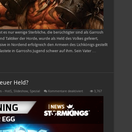
 es nur wenige Sterbliche, die berüchtigter sind als Garrosh
nd Taktiker der Horde, wurde als Held des Volkes gefeiert,
ive in Nordend erfolgreich den Armeen des Lichkönigs gestellt
lastete in Garroshs Jugend schwer auf ihm. Sein Vater …
euer Held?
für
s - HotS
,
Slideshow
,
Spezial
Kommentare deaktiviert
3,767
Datamining:
Neuer
Brawl!
Neuer
Held?