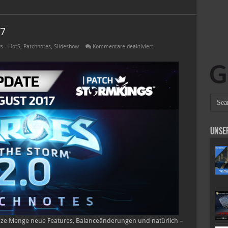
17
für
s - HotS
,
Patchnotes
,
Slideshow
Kommentare deaktiviert
Patchnotes
–
09.
August
2017
Unse
anze Menge neue Features, Balanceänderungen und natürlich –