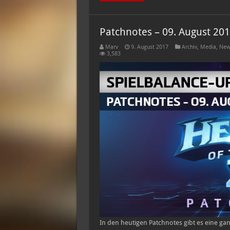
Patchnotes – 09. August 20
Marv
9. August 2017
Archiv
,
Media
,
New
3,583
In den heutigen Patchnotes gibt es eine g