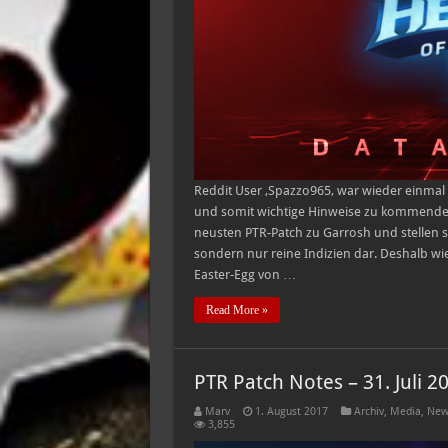
Reddit User ‚Spazzo965‚ war wieder einmal 
und somit wichtige Hinweise zu kommende
neusten PTR-Patch zu Garrosh und stellen
sondern nur reine Indizien dar. Deshalb w
Easter-Egg von …
Read More »
PTR Patch Notes – 31. Juli 2
Marv
1. August 2017
Archiv
,
Media
,
New
3,855