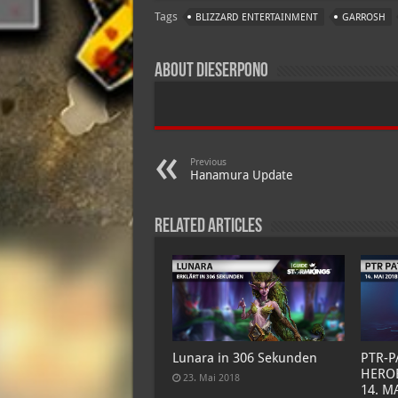
Tags
BLIZZARD ENTERTAINMENT
GARROSH
About dieserpono
Previous
Hanamura Update
Related Articles
Lunara in 306 Sekunden
PTR-
HEROE
23. Mai 2018
14. M