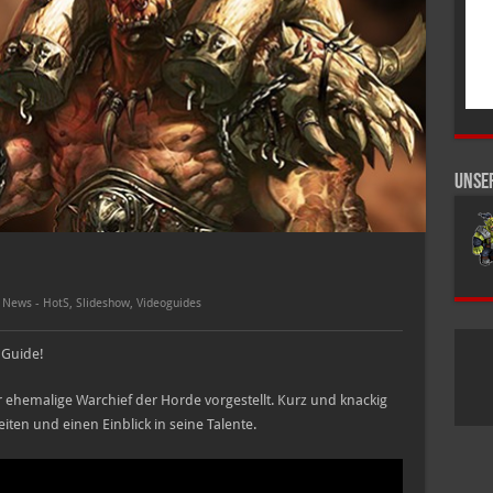
Unse
,
News - HotS
,
Slideshow
,
Videoguides
 Guide!
 ehemalige Warchief der Horde vorgestellt. Kurz und knackig
iten und einen Einblick in seine Talente.