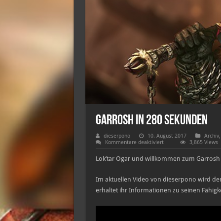
Garrosh in 280 Sekunden
dieserpono
10. August 2017
Archiv
für
Kommentare deaktiviert
3,865 Views
Garrosh
in
Lok’tar Ogar und willkommen zum Garrosh
280
Sekunden
Im aktuellen Video von dieserpono wird der
erhaltet ihr Informationen zu seinen Fähigke