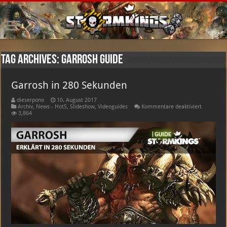
Tag Archives:
Garrosh Guide
Garrosh in 280 Sekunden
dieserpono
10. August 2017
für
Archiv
,
News - HotS
,
Slideshow
,
Videoguides
Kommentare deaktiviert
Garrosh
3,864
in
280
Sekunden