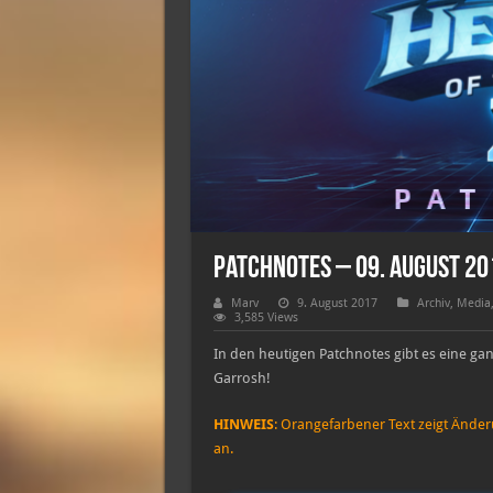
Patchnotes – 09. August 20
Marv
9. August 2017
Archiv
,
Media
3,585 Views
In den heutigen Patchnotes gibt es eine g
Garrosh!
HINWEIS
: Orangefarbener Text zeigt Ände
an.