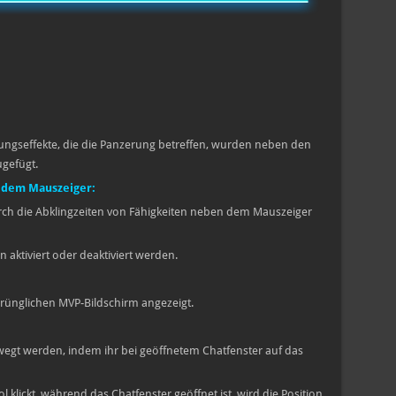
ngseffekte, die die Panzerung betreffen, wurden neben den
gefügt.
 dem Mauszeiger:
rch die Abklingzeiten von Fähigkeiten neben dem Mauszeiger
 aktiviert oder deaktiviert werden.
prünglichen MVP-Bildschirm angezeigt.
ewegt werden, indem ihr bei geöffnetem Chatfenster auf das
 klickt, während das Chatfenster geöffnet ist, wird die Position