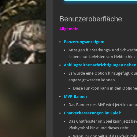
Benutzeroberfläche
Allgemein
Panzerungsanzeigen:
Anzeigen für Stärkungs- und Schwächu
Lebenspunkteleisten von Helden hinzu
Abklingzeitbenachrichtigungen neben
Es wurde eine Option hinzugefügt, du
angezeigt werden können.
Diese Funktion kann in den Optionen
MVP-Banner:
Das Banner des MVP wird jetzt im urs
Chatverbesserungen im Spiel:
Das Chatfenster im Spiel kann jetzt b
Pfeilsymbol klickt und dieses zieht.
Wenn ihr doppelt auf das Pfeilsymbol