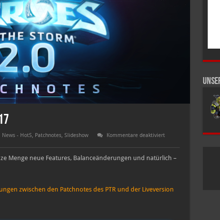
Unse
17
für
,
News - HotS
,
Patchnotes
,
Slideshow
Kommentare deaktiviert
Patchnotes
–
09.
anze Menge neue Features, Balanceänderungen und natürlich –
August
2017
rungen zwischen den Patchnotes des PTR und der Liveversion