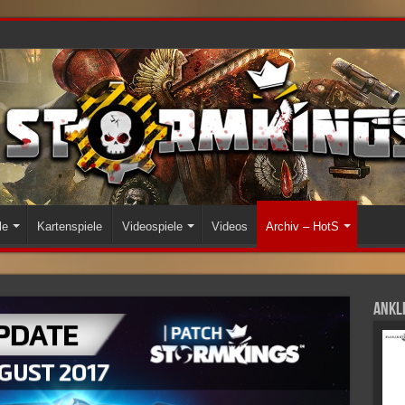
le
Kartenspiele
Videospiele
Videos
Archiv – HotS
Ankli