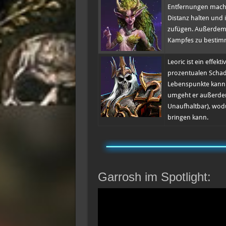
Entfernungen macht 
Distanz halten und 
zufügen. Außerdem 
Kampfes zu bestimm
Leoric ist ein effe
prozentualen Schade
Lebenspunkte kann 
umgeht er außerde
Unaufhaltbar), wodu
bringen kann.
Garrosh im Spotlight: