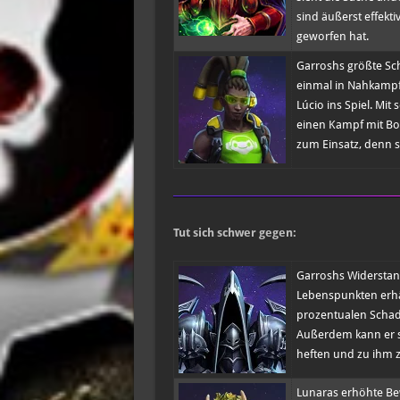
sind äußerst effekt
geworfen hat.
Garroshs größte Schw
einmal in Nahkampfr
Lúcio ins Spiel. Mit
einen Kampf mit Bod
zum Einsatz, denn 
Tut sich schwer gegen:
Garroshs Widerstand
Lebenspunkten erhäl
prozentualen Schad
Außerdem kann er s
heften und zu ihm z
Lunaras erhöhte Be