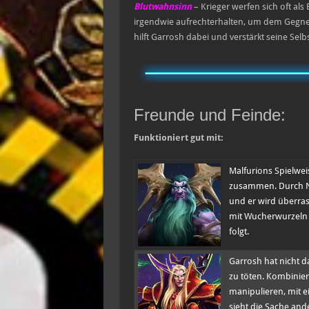
Blutwahnsinn
– Krieger werfen sich oft a
irgendwie aufrechterhalten, um dem Gegner
hilft Garrosh dabei und verstärkt seine Selb
Freunde und Feinde:
Funktioniert gut mit:
Malfurions Spielwei
zusammen. Durch N
und er wird überra
mit Wucherwurzeln 
folgt.
Garrosh hat nicht d
zu töten. Kombiniert
manipulieren, mit e
sieht die Sache and