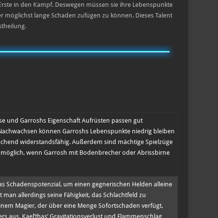
ls Erste in den Kampf. Deswegen müssen sie ihre Lebenspunkte
 möglichst lange Schaden zufügen zu können. Dieses Talent
stheilung.
se und Garroshs Eigenschaft Aufrüsten passen gut
achwachsen können Garroshs Lebenspunkte niedrig bleiben
schend widerstandsfähig. Außerdem sind mächtige Spielzüge
möglich, wenn Garrosh mit Bodenbrecher oder Abrissbirne
as Schadenspotenzial, um einen gegnerischen Helden alleine
 man allerdings seine Fähigkeit, das Schlachtfeld zu
inem Magier, der über eine Menge Sofortschaden verfügt,
ers aus. Kael’thas’ Gravitationsverlust und Flammenschlag