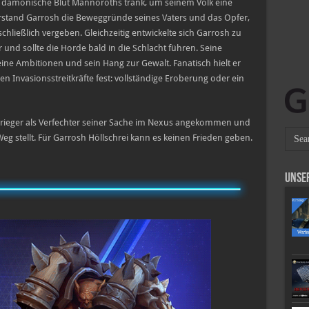
as dämonische Blut Mannoroths trank, um seinem Volk eine
erstand Garrosh die Beweggründe seines Vaters und das Opfer,
chließlich vergeben. Gleichzeitig entwickelte sich Garrosh zu
und sollte die Horde bald in die Schlacht führen. Seine
ne Ambitionen und sein Hang zur Gewalt. Fanatisch hielt er
 Invasionsstreitkräfte fest: vollständige Eroberung oder ein
e Krieger als Verfechter seiner Sache im Nexus angekommen und
Weg stellt. Für Garrosh Höllschrei kann es keinen Frieden geben.
Unse