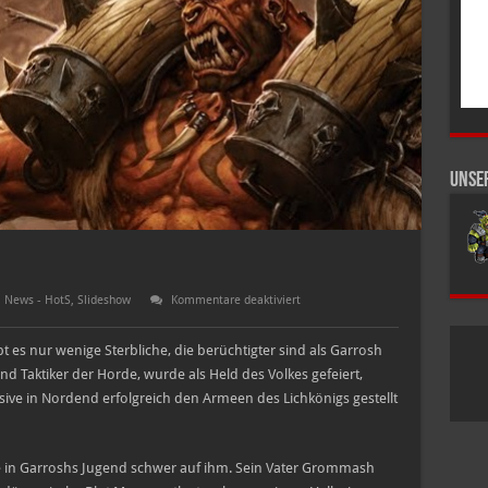
Unse
für
,
News - HotS
,
Slideshow
Kommentare deaktiviert
Garrosh
–
jetzt
 es nur wenige Sterbliche, die berüchtigter sind als Garrosh
live
nd Taktiker der Horde, wurde als Held des Volkes gefeiert,
ive in Nordend erfolgreich den Armeen des Lichkönigs gestellt
te in Garroshs Jugend schwer auf ihm. Sein Vater Grommash