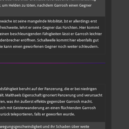
iv, um Helden zu töten, nachdem Garrosh einen Gegner
äche ist seine mangelnde Mobilität. Ist er allerdings erst
eichweite, lehrt er seine Gegner das Fürchten. Hier kommt
 seinen beschleunigenden Fähigkeiten lässt er Garrosh leichter
enbrecher eröffnen. Schallwelle kommt hier ebenfalls gut
sie kann einen geworfenen Gegner noch weiter schleudern.
sfähigkeit beruht auf der Panzerung, die er bei niedrigen
t. Malthaels Eigenschaft ignoriert Panzerung und verursacht
en, was ihn äußerst effektiv gegenüber Garrosh macht.
ich mit Geisterwanderung an einen flüchtenden Garrosh
urück teleportieren, falls er geworfen wurde.
wegungsgeschwindigkeit und ihr Schaden über weite