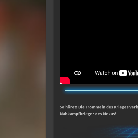
So höret! Die Trommeln des Krieges ver
Nahkampfkrieger des Nexus!