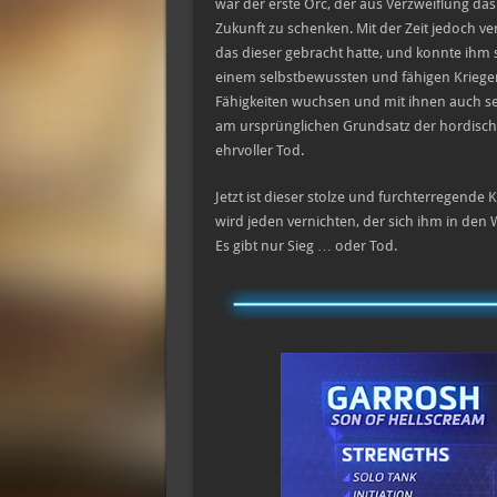
war der erste Orc, der aus Verzweiflung d
Zukunft zu schenken. Mit der Zeit jedoch v
das dieser gebracht hatte, und konnte ihm s
einem selbstbewussten und fähigen Krieger 
Fähigkeiten wuchsen und mit ihnen auch sei
am ursprünglichen Grundsatz der hordischen
ehrvoller Tod.
Jetzt ist dieser stolze und furchterregend
wird jeden vernichten, der sich ihm in den 
Es gibt nur Sieg … oder Tod.