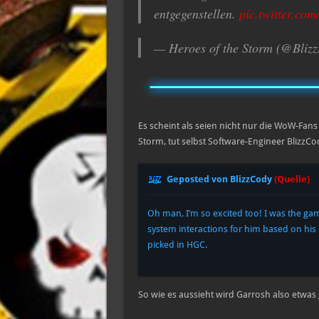
entgegenstellen.
pic.twitter.co
— Heroes of the Storm (@Bli
Es scheint als seien nicht nur die WoW-Fan
Storm, tut selbst Software-Engineer BlizzC
Geposted von BlizzCody
(Quelle)
Oh man, I’m so excited too! I was the g
system interactions for him based on his de
picked in HGC.
So wie es aussieht wird Garrosh also etwa