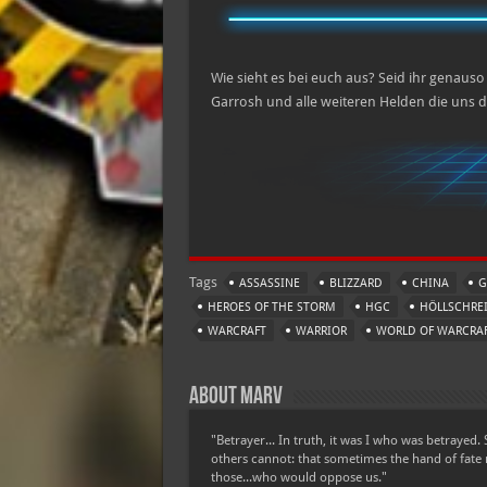
Wie sieht es bei euch aus? Seid ihr genaus
Garrosh und alle weiteren Helden die uns
Tags
ASSASSINE
BLIZZARD
CHINA
G
HEROES OF THE STORM
HGC
HÖLLSCHRE
WARCRAFT
WARRIOR
WORLD OF WARCRA
About Marv
"Betrayer... In truth, it was I who was betrayed. 
others cannot: that sometimes the hand of fate 
those...who would oppose us."