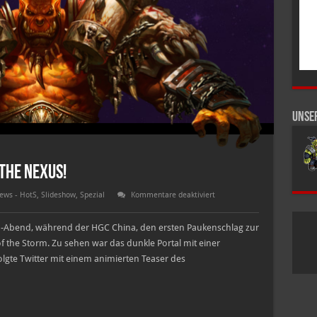
Unse
the Nexus!
für
ews - HotS
,
Slideshow
,
Spezial
Kommentare deaktiviert
Garrosh
Höllschrei
–
ch-Abend, während der HGC China, den ersten Paukenschlag zur
Joins
the
 the Storm. Zu sehen war das dunkle Portal mit einer
Nexus!
folgte Twitter mit einem animierten Teaser des