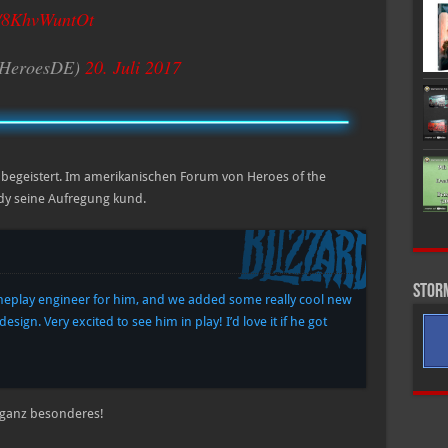
m/8KhvWuntOt
zzHeroesDE)
20. Juli 2017
s begeistert. Im amerikanischen Forum von Heroes of the
ody seine Aufregung kund.
Stor
ameplay engineer for him, and we added some really cool new
sign. Very excited to see him in play! I’d love it if he got
s ganz besonderes!