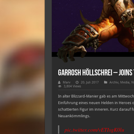
Garrosh Höllschrei – Joins 
Marv
20. Juli 2017
Archiv
,
Media
,
N
3,804 Views
In alter Blizzard-Manier gab es am Mittwo
Einführung eines neuen Helden in Heroes of
schattierten Figur im inneren. Kurz darauf 
Neuankömmlings.
pic.twitter.com/vETIsgK0lu