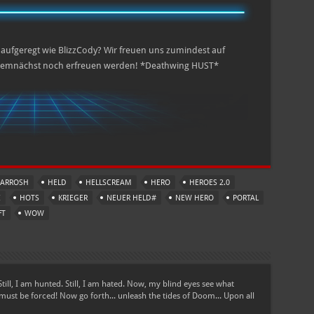
o aufgeregt wie BlizzCody? Wir freuen uns zumindest auf
 demnächst noch erfreuen werden! *Deathwing HUST*
ARROSH
HELD
HELLSCREAM
HERO
HEROES 2.0
I
HOTS
KRIEGER
NEUER HELD#
NEW HERO
PORTAL
FT
WOW
Still, I am hunted. Still, I am hated. Now, my blind eyes see what
must be forced! Now go forth... unleash the tides of Doom... Upon all