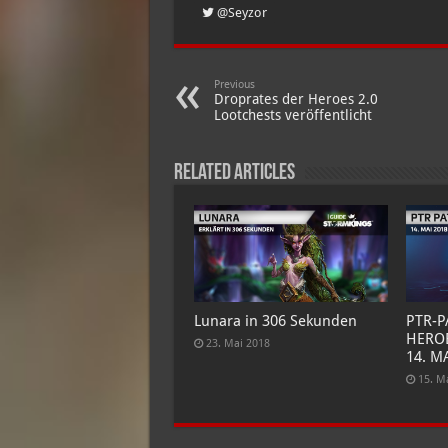
@Seyzor
Previous
Droprates der Heroes 2.0
Lootchests veröffentlicht
Related Articles
Lunara in 306 Sekunden
PTR-
HEROE
23. Mai 2018
14. M
15. M