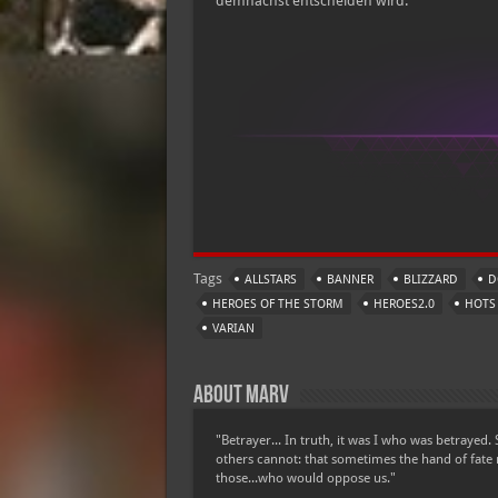
demnächst entscheiden wird.
Tags
ALLSTARS
BANNER
BLIZZARD
D
HEROES OF THE STORM
HEROES2.0
HOTS
VARIAN
About Marv
"Betrayer... In truth, it was I who was betrayed. 
others cannot: that sometimes the hand of fate 
those...who would oppose us."