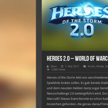
Heroes 2.0 – World of Warc
Marv
7. Mai 2017
Archiv
,
Media
,
Ne
3,989 Views
Heroes of the Storm lebt von verschiedenen
Spielehits locken sollen. Es gab bereits Dia
und dem neusten Helden Genji sogar bereits
Nexuschallenge 2.0 weitergeführt wird. Doc
Warcraft? Dieses Event könnte es schon bal
Anzeichen gefunden, die genau darauf hin