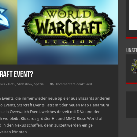
Unse
raft Event?
für
ws - HotS
,
Slideshow
,
Spezial
Kommentare deaktiviert
Heroes
2.0
–
 Events, die immer wieder neue Spieler aus Blizzards anderen
World
of
blo Events, Starcraft Events, jetzt mit der neuen Map Hanamura
Warcraft
 ein Overwatch Event, welches derzeit mit D.Va und der
Event?
h wo bleibt Blizzards größter Hit und MMO-Riese World of
d in den Nexus schaffen, denn zurzeit werden einige
weisen könnten.