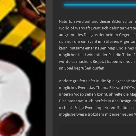
Natürlich wird anhand dieser Bilder schon w
World of Warcraft Event sich dahinter verst
aufgrund des Designs der beiden Gegenstän
sich nur um ein Event im Stil eines Argent
kann, mitsamt einer neuen Map und eines 
möglicher Held wird oft der Paladin Tirion 
würde es machen. Bis jetzt haben wir noch 
im Spiel begrüßen dürfen.
Andere greifen tiefer in die Spielegeschich
mögliches Event das Thema Blizzard DOTA. 
unteren Video sehen könnt, ähnelte die M
Dies passt natürlich perfekt in das Design
nicht als Folge-Event implizieren. Stattdesse
möglicherweise trotzdem mit einer neuen W