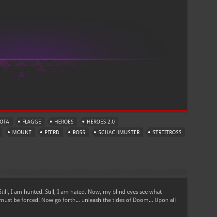
OTA
FLAGGE
HEROES
HEROES 2.0
MOUNT
PFERD
ROSS
SCHACHMUSTER
STREITROSS
Still, I am hunted. Still, I am hated. Now, my blind eyes see what
must be forced! Now go forth... unleash the tides of Doom... Upon all