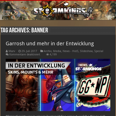
Tag Archives:
banner
Garrosh und mehr in der Entwicklung
Marv
29. Juli 2017
Archiv
,
Media
,
News - HotS
,
Slideshow
,
Spezial
für
Kommentare deaktiviert
4,199
Garrosh
und
mehr
in
der
Entwicklung