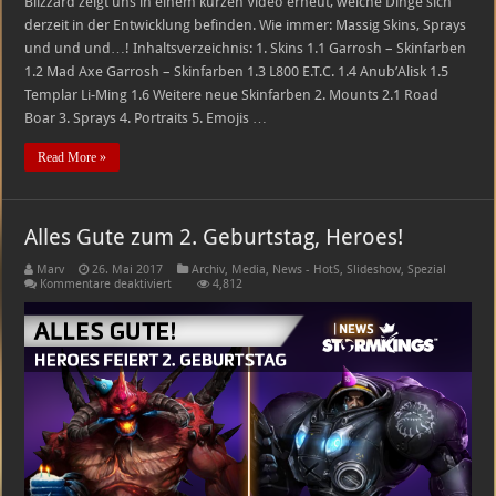
Blizzard zeigt uns in einem kurzen Video erneut, welche Dinge sich
derzeit in der Entwicklung befinden. Wie immer: Massig Skins, Sprays
und und und…! Inhaltsverzeichnis: 1. Skins 1.1 Garrosh – Skinfarben
1.2 Mad Axe Garrosh – Skinfarben 1.3 L800 E.T.C. 1.4 Anub’Alisk 1.5
Templar Li-Ming 1.6 Weitere neue Skinfarben 2. Mounts 2.1 Road
Boar 3. Sprays 4. Portraits 5. Emojis …
Read More »
Alles Gute zum 2. Geburtstag, Heroes!
Marv
26. Mai 2017
Archiv
,
Media
,
News - HotS
,
Slideshow
,
Spezial
für
Kommentare deaktiviert
4,812
Alles
Gute
zum
2.
Geburtstag,
Heroes!