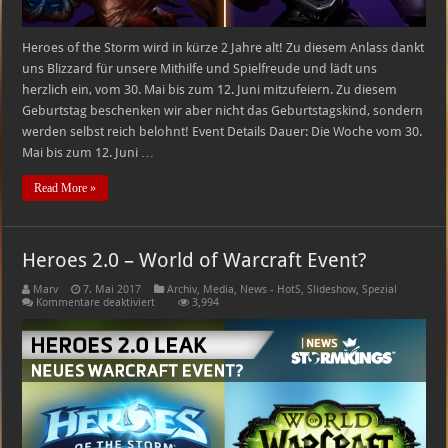
Heroes of the Storm wird in kürze 2 Jahre alt! Zu diesem Anlass dankt
uns Blizzard für unsere Mithilfe und Spielfreude und lädt uns
herzlich ein, vom 30. Mai bis zum 12. Juni mitzufeiern. Zu diesem
Geburtstag beschenken wir aber nicht das Geburtstagskind, sondern
werden selbst reich belohnt! Event Details Dauer: Die Woche vom 30.
Mai bis zum 12. Juni …
Read More »
Heroes 2.0 – World of Warcraft Event?
Marv
7. Mai 2017
Archiv
,
Media
,
News - HotS
,
Slideshow
,
Spezial
für
Kommentare deaktiviert
3,994
Heroes
2.0
–
World
of
Warcraft
Event?