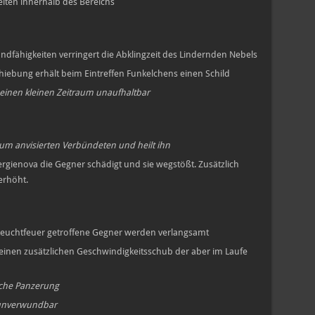
eiten innerhalb des Bereichs
dfähigkeiten verringert die Abklingzeit des Lindernden Nebels
hiebung erhält beim Eintreffen Funkelchens einen Schild
einen kleinen Zeitraum unaufhaltbar
zum anvisierten Verbündeten und heilt ihn
rgienova die Gegner schädigt und sie wegstößt. Zusätzlich
erhöht.
euchtfeuer getroffene Gegner werden verlangsamt
inen zusätzlichen Geschwindigkeitsschub der aber im Laufe
che Panzerung
 unverwundbar