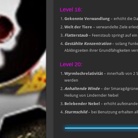
Level 16:
Gekonnte Verwandlung
– erhöht die D
Welt der Tiere
– verwandelte Ziele erle
Flatterstaub
– Feenstaub springt auf ein 
Gestählte Konzentration
– solang Funke
Abklingzeiten ihrer Grundfähigkeiten verr
Level 20:
Wyrmlochrelativität
– innerhalb von 2 
werden
Anhaltende Winde
– der Smaragdgrüne W
Heilung von Lindernder Nebel
Belebender Nebel
– erhöht aufeinande
Sturmschild
– bei Benutzung erhalten al