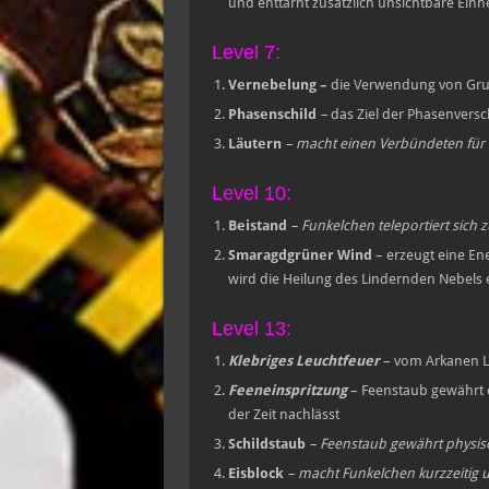
und enttarnt zusätzlich unsichtbare Einh
Level 7:
Vernebelung
–
die Verwendung von Grun
Phasenschild
–
das Ziel der Phasenversc
Läutern
– macht einen Verbündeten für 
Level 10:
Beistand
– Funkelchen teleportiert sich 
Smaragdgrüner Wind
– erzeugt eine Ene
wird die Heilung des Lindernden Nebels 
Level 13:
Klebriges Leuchtfeuer
– vom Arkanen L
Feeneinspritzung
– Feenstaub gewährt e
der Zeit nachlässt
Schildstaub
– Feenstaub gewährt physis
Eisblock
– macht Funkelchen kurzzeitig