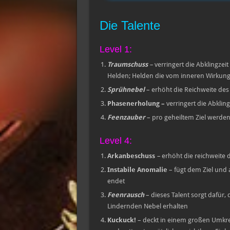
Die Talente
Level 1:
Traumschuss
–
verringert die Abklingze
Helden; Helden die vom inneren Wirkungs
Sprühnebel
– erhöht die Reichweite de
Phasenerholung
–
verringert die Abklin
Feenzauber
– pro geheiltem Ziel werd
Level 4:
Arkanbeschuss
–
erhöht die reichweite 
Instabile Anomalie
– fügt dem Ziel und
endet
Feenrausch
– dieses Talent sorgt dafür,
Lindernden Nebel erhalten
Kuckuck!
– deckt in einem großen Umkre