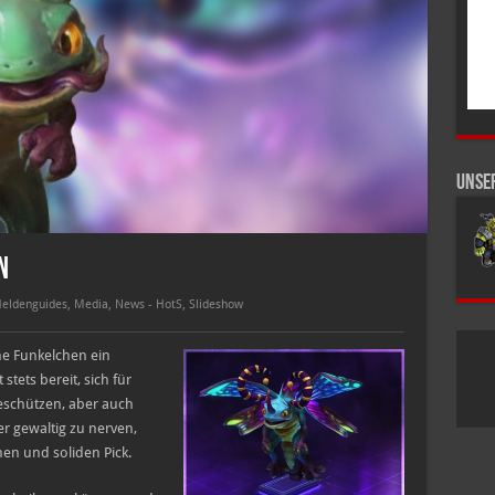
Unse
n
eldenguides
,
Media
,
News - HotS
,
Slideshow
he Funkelchen ein
tets bereit, sich für
eschützen, aber auch
er gewaltig zu nerven,
en und soliden Pick.