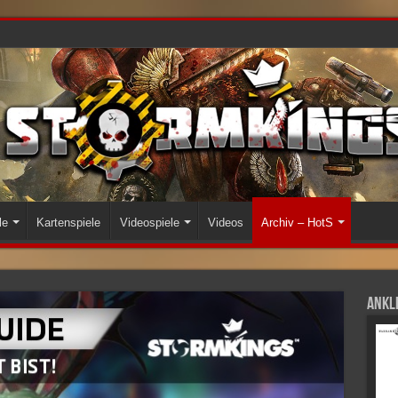
le
Kartenspiele
Videospiele
Videos
Archiv – HotS
Ankli