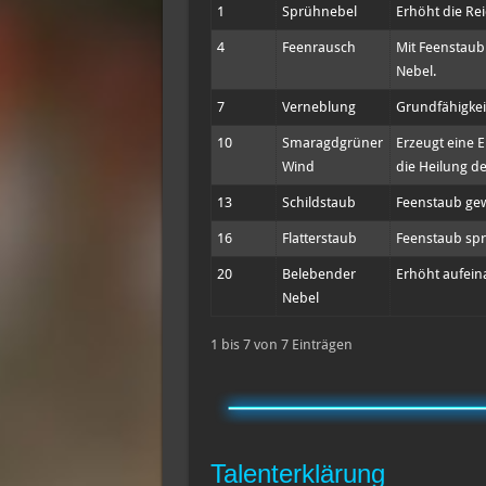
1
Sprühnebel
Erhöht die Re
4
Feenrausch
Mit Feenstaub 
Nebel.
7
Verneblung
Grundfähigkei
10
Smaragdgrüner
Erzeugt eine 
Wind
die Heilung d
13
Schildstaub
Feenstaub gew
16
Flatterstaub
Feenstaub spri
20
Belebender
Erhöht aufein
Nebel
1 bis 7 von 7 Einträgen
Talenterklärung