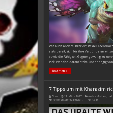
Wie auch andere ihrer Art, ist der Feendra
stets bereit, sich für ihre Verbündeten einz
sowie die Fähigkeit Gegner gewaltig zu ner
Pick. Wer also darauf steht, unabhängig v
Read More »
7 Tipps um mit Kharazim ric
Flom
17. März 2017
Archiv
,
Guides
,
Held
für
Kommentare deaktiviert
4,886
7
Tipps
um
mit