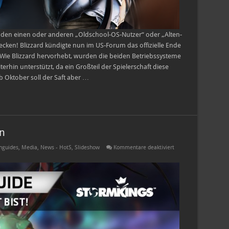
 den einen oder anderen „Oldschool-OS-Nutzer“ oder „Alten-
cken! Blizzard kündigte nun im US-Forum das offizielle Ende
 Wie Blizzard hervorhebt, wurden die beiden Betriebssysteme
hin unterstützt, da ein Großteil der Spielerschaft diese
 Oktober soll der Saft aber …
n
für
nguides
,
Media
,
News - HotS
,
Slideshow
Kommentare deaktiviert
In-
Depth
Guide
–
Funkelchen