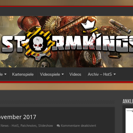
le
Kartenspiele
Videospiele
Videos
Archiv – HotS
Ankli
November 2017
für
,
News - HotS
,
Patchnotes
,
Slideshow
Kommentare deaktiviert
Balance