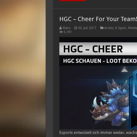
HGC – Cheer For Your Team
Marv
30. Juli 2017
Archiv
,
E-Sport
,
Medi
6,181
Esports entwickelt sich immer weiter, wä