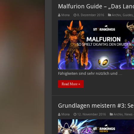
Malfurion Guide – „Das Land
Mona
8. Dezember 2016
Archiv
,
Guides
Fähigkeiten sind sehr nützlich und …
Read More »
Grundlagen meistern #3: Se
Mona
12. November 2016
Archiv
,
News 