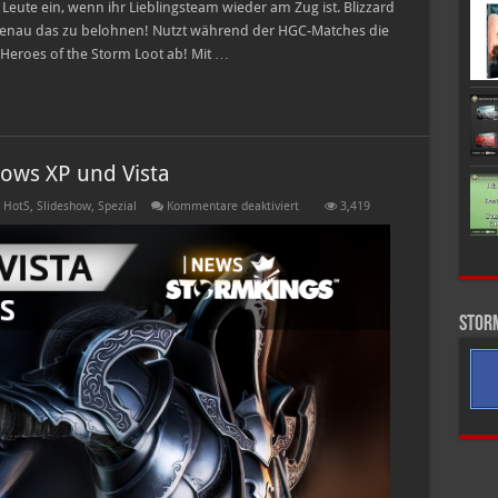
Leute ein, wenn ihr Lieblingsteam wieder am Zug ist. Blizzard
enau das zu belohnen! Nutzt während der HGC-Matches die
Heroes of the Storm Loot ab! Mit …
ows XP und Vista
für
 HotS
,
Slideshow
,
Spezial
Kommentare deaktiviert
3,419
Ende
des
Supports
für
Windows
XP
und
Stor
Vista