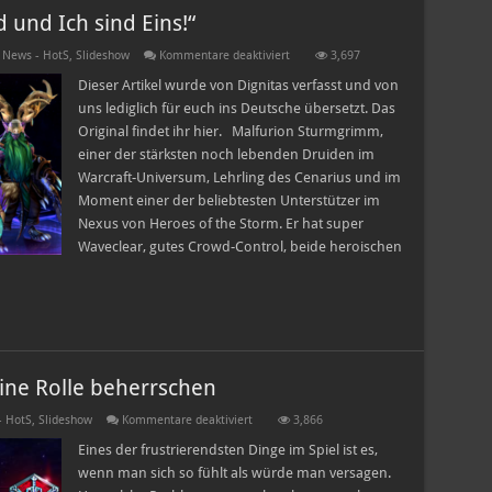
 und Ich sind Eins!“
für
,
News - HotS
,
Slideshow
Kommentare deaktiviert
3,697
Malfurion
Guide
Dieser Artikel wurde von Dignitas verfasst und von
–
uns lediglich für euch ins Deutsche übersetzt. Das
„Das
Land
Original findet ihr hier. Malfurion Sturmgrimm,
und
einer der stärksten noch lebenden Druiden im
Ich
sind
Warcraft-Universum, Lehrling des Cenarius und im
Eins!“
Moment einer der beliebtesten Unterstützer im
Nexus von Heroes of the Storm. Er hat super
Waveclear, gutes Crowd-Control, beide heroischen
ine Rolle beherrschen
für
- HotS
,
Slideshow
Kommentare deaktiviert
3,866
Grundlagen
meistern
Eines der frustrierendsten Dinge im Spiel ist es,
#3:
wenn man sich so fühlt als würde man versagen.
Seine
Rolle