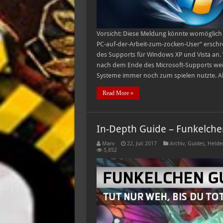
Vorsicht: Diese Meldung könnte womöglich
PC-auf-der-Arbeit-zum-zocken-User“ erschre
des Supports für Windows XP und Vista an.
nach dem Ende des Microsoft-Supports weiter
Systeme immer noch zum spielen nutzte. Ab
Read More »
In-Depth Guide – Funkelche
Marv
22. Juli 2017
Archiv
,
Guides
,
Helde
5,852