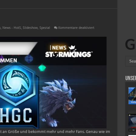
!
für
a
,
News - HotS
,
Slideshow
,
Spezial
Kommentare deaktiviert
HGC
–
Cheer
For
Your
Team!
Unse
chst an Größe und bekommt mehr und mehr Fans. Genau wie im