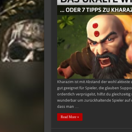
Kharazim
richtig
durchzustarten
Kharazim ist mit Abstand der wohl aktivste 
gut geeignet für Spieler, die glauben Supp
ordentlich verprügelst, hilfst du gleichzeit
wunderbar um zurückhaltende Spieler auf d
dass man …
Read More »