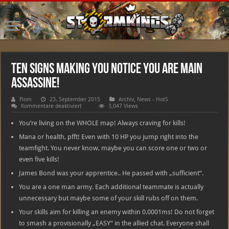
Ten signs making you notice you are main
assassine!
Flom
23. September 2015
Archiv
,
News - HotS
für
Kommentare deaktiviert
3,047 Views
Ten
signs
You’re living on the WHOLE map! Always craving for kills!
making
you
Mana or health, pfft! Even with 10 HP you jump right into the
notice
you
teamfight. You never know, maybe you can score one or two or
are
even five kills!
main
assassine!
James Bond was your apprentice.. He passed with „sufficient“.
You are a one man army. Each additional teammate is actually
unnecessary but maybe some of your skill rubs off on them.
Your skills aim for killing an enemy within 0.0001ms! Do not forget
to smash a provisionally „EASY“ in the allied chat. Everyone shall