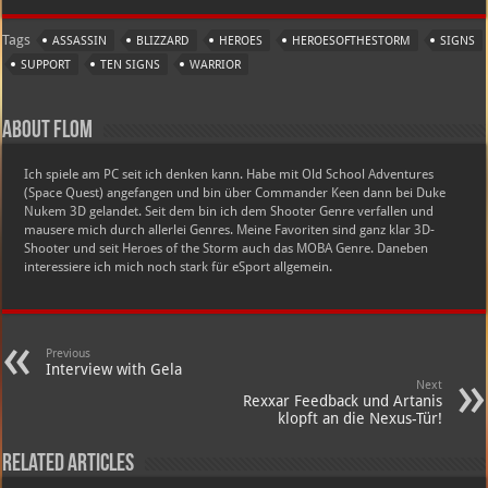
Tags
ASSASSIN
BLIZZARD
HEROES
HEROESOFTHESTORM
SIGNS
SUPPORT
TEN SIGNS
WARRIOR
About Flom
Ich spiele am PC seit ich denken kann. Habe mit Old School Adventures
(Space Quest) angefangen und bin über Commander Keen dann bei Duke
Nukem 3D gelandet. Seit dem bin ich dem Shooter Genre verfallen und
mausere mich durch allerlei Genres. Meine Favoriten sind ganz klar 3D-
Shooter und seit Heroes of the Storm auch das MOBA Genre. Daneben
interessiere ich mich noch stark für eSport allgemein.
Previous
Interview with Gela
Next
Rexxar Feedback und Artanis
klopft an die Nexus-Tür!
Related Articles