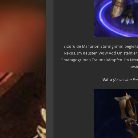
Erzdruide Malfurion Sturmgrimm begleite
Nexus. Im neusten WoW Add On steht er u
Smaragdgrünen Traums kämpfen. Im Nexus 
best
Valla
(Assassine Fe