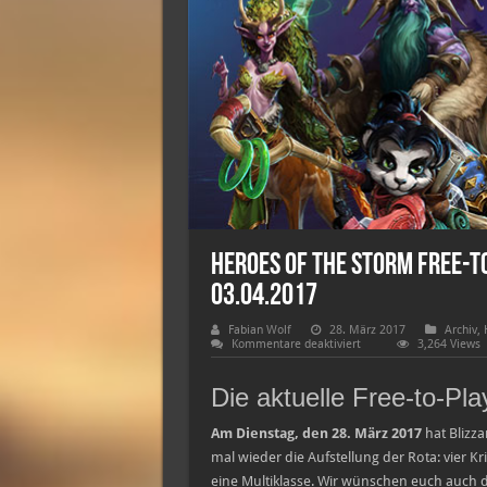
Heroes of the Storm Free-t
03.04.2017
Fabian Wolf
28. März 2017
Archiv
,
für
Kommentare deaktiviert
3,264 Views
Heroes
of
the
Die aktuelle Free-to-Pl
Storm
Free-
to-
Am Dienstag, den 28. März 2017
hat Blizza
Play-
mal wieder die Aufstellung der Rota: vier Kr
Heldenrotation
–
eine Multiklasse. Wir wünschen euch auch 
28.03.2017