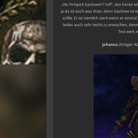
„No Firstpick Gazlowe!!11elf“, das hören w
ja da ist auch was dran, denn Gazlowe ist 
sollte. Er ist ziemlich stark wenn er einm
leider auch sehr leicht zu erwischen, den
Test wert, 
Johanna
(Krieger N