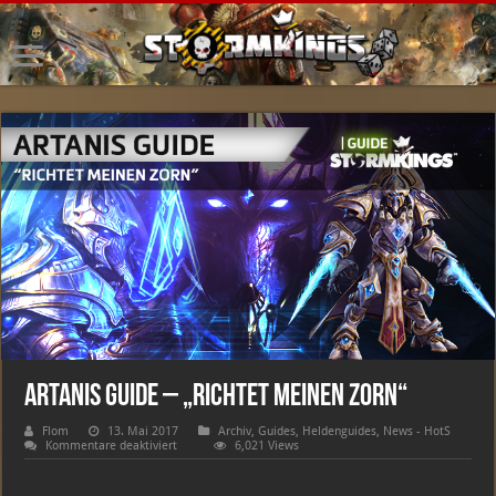
Artanis Guide – „Richtet meinen Zorn“
Flom
13. Mai 2017
Archiv
,
Guides
,
Heldenguides
,
News - HotS
für
Kommentare deaktiviert
6,021 Views
Artanis
Guide
–