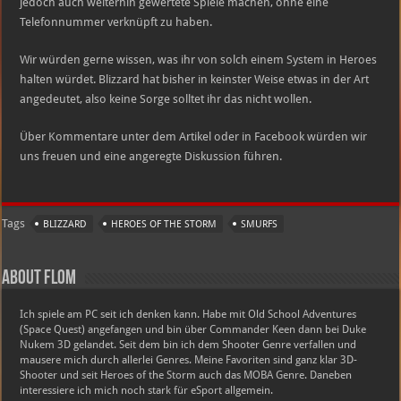
jedoch auch weiterhin gewertete Spiele machen, ohne eine
Telefonnummer verknüpft zu haben.
Wir würden gerne wissen, was ihr von solch einem System in Heroes
halten würdet. Blizzard hat bisher in keinster Weise etwas in der Art
angedeutet, also keine Sorge solltet ihr das nicht wollen.
Über Kommentare unter dem Artikel oder in Facebook würden wir
uns freuen und eine angeregte Diskussion führen.
Tags
BLIZZARD
HEROES OF THE STORM
SMURFS
About Flom
Ich spiele am PC seit ich denken kann. Habe mit Old School Adventures
(Space Quest) angefangen und bin über Commander Keen dann bei Duke
Nukem 3D gelandet. Seit dem bin ich dem Shooter Genre verfallen und
mausere mich durch allerlei Genres. Meine Favoriten sind ganz klar 3D-
Shooter und seit Heroes of the Storm auch das MOBA Genre. Daneben
interessiere ich mich noch stark für eSport allgemein.