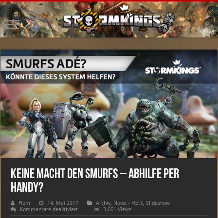
Keine Macht den Smurfs – Abhilfe per
Handy?
Flom
14. Mai 2017
Archiv
,
News - HotS
,
Slideshow
für
Kommentare deaktiviert
3,661 Views
Keine