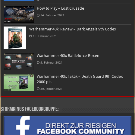
How to Play – Lost Crusade
14. Februar 2021
Warhammer 40k: Review – Dark Angels 9th Codex
10. Februar 2021
Warhammer 40k: Battleforce-Boxen
5. Februar 2021
Warhammer 40k: Taktik – Death Guard 9th Codex
2000 pts
30. Januar 2021
Stormkings Facebookgruppe: