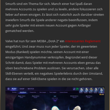
Macht
Smurfs sind ein Thema für sich. Manch einer hat Spaß daran
den
Smurfs
mehrere Accounts zu spielen und zu leveln, andere fokussieren sich
–
lieber auf einen einzigen. Es lässt sich natürlich auch darüber streiten
Abhilfe
per
inwiefern Smurfs die Spiele anderer negativ beeinflussen, indem
Handy?
sehr gute Spieler mit einem neuen Account gegen Anfänger
gematched werden.
Valve hat nun für sein MOBA „DotA 2“ ein
interessantes Reglement
eingeführt. Und zwar muss nun jeder Spieler, der im gewerteten
Modus (Ranked) spielen möchte, seinen Account mit einer
einzigartigen Handynummer verknüpfen. Begründet wird dieser
Schritt damit, dass Spieler mit mehreren Accounts eben genau das
oben beschriebene Problem auslösen. Sie verursachen, über alle
Skill-Ebenen verteilt, ein negatives Spielerlebnis durch den Umstand,
dass sie auf einer Skill-Ebene spielen in die sie nicht gehören.