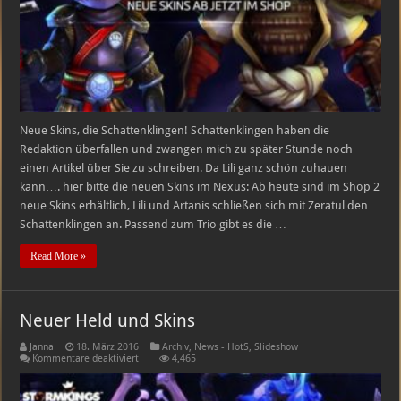
Neue Skins, die Schattenklingen! Schattenklingen haben die
Redaktion überfallen und zwangen mich zu später Stunde noch
einen Artikel über Sie zu schreiben. Da Lili ganz schön zuhauen
kann…. hier bitte die neuen Skins im Nexus: Ab heute sind im Shop 2
neue Skins erhältlich, Lili und Artanis schließen sich mit Zeratul den
Schattenklingen an. Passend zum Trio gibt es die …
Read More »
Neuer Held und Skins
Janna
18. März 2016
Archiv
,
News - HotS
,
Slideshow
für
Kommentare deaktiviert
4,465
Neuer
Held
und