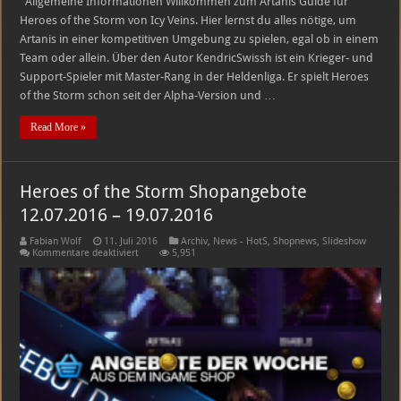
Allgemeine Informationen Willkommen zum Artanis Guide für
Heroes of the Storm von Icy Veins. Hier lernst du alles nötige, um
Artanis in einer kompetitiven Umgebung zu spielen, egal ob in einem
Team oder allein. Über den Autor KendricSwissh ist ein Krieger- und
Support-Spieler mit Master-Rang in der Heldenliga. Er spielt Heroes
of the Storm schon seit der Alpha-Version und …
Read More »
Heroes of the Storm Shopangebote
12.07.2016 – 19.07.2016
Fabian Wolf
11. Juli 2016
Archiv
,
News - HotS
,
Shopnews
,
Slideshow
für
Kommentare deaktiviert
5,951
Heroes
of
the
Storm
Shopangebote
12.07.2016
–
19.07.2016