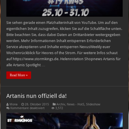
Sie sehen gerade einen Platzhalterinhalt von YouTube. Um auf den
eigentlichen Inhalt zuzugreifen, klicken Sie auf die Schaltfläche unten.
Bitte beachten Sie, dass dabei Daten an Drittanbieter weitergegeben
werden. Mehr Informationen Inhalt entsperren Erforderlichen
Service akzeptieren und Inhalte entsperren NexusWeekly euer
Wochenrückblick für Heores of the Strom. Für weitere Infos schaut
auf https://www.stormkings.de. Helenrotation Shopnews Artanis für
alle Artanis Spotlight …
Read More »
Artanis nun offiziell da!
Mona
28. Oktober 2015
Archiv
,
News - HotS
,
Slideshow
für
Kommentare deaktiviert
3,572
Artanis
nun
offiziell
da!