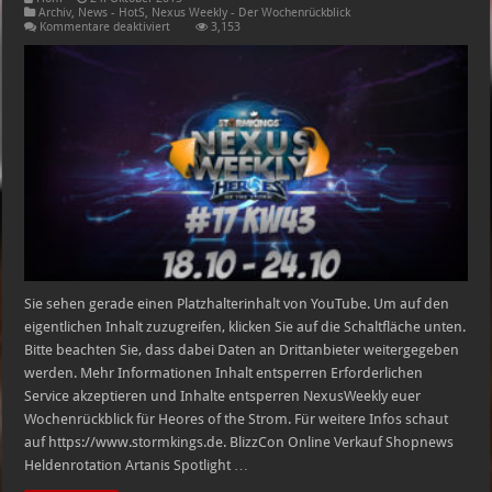
Archiv
,
News - HotS
,
Nexus Weekly - Der Wochenrückblick
für
Kommentare deaktiviert
3,153
HEROES
OF
THE
STORM
NexusWeekly
#18
|
KW
42
18.10.
–
24.10.
Sie sehen gerade einen Platzhalterinhalt von YouTube. Um auf den
eigentlichen Inhalt zuzugreifen, klicken Sie auf die Schaltfläche unten.
Bitte beachten Sie, dass dabei Daten an Drittanbieter weitergegeben
werden. Mehr Informationen Inhalt entsperren Erforderlichen
Service akzeptieren und Inhalte entsperren NexusWeekly euer
Wochenrückblick für Heores of the Strom. Für weitere Infos schaut
auf https://www.stormkings.de. BlizzCon Online Verkauf Shopnews
Heldenrotation Artanis Spotlight …