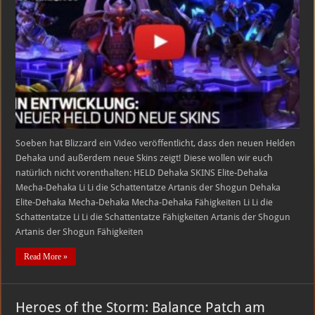
Skins
Soeben hat Blizzard ein Video veröffentlicht, dass den neuen Helden
Dehaka und außerdem neue Skins zeigt! Diese wollen wir euch
natürlich nicht vorenthalten: HELD Dehaka SKINS Elite-Dehaka
Mecha-Dehaka Li Li die Schattentatze Artanis der Shogun Dehaka
Elite-Dehaka Mecha-Dehaka Mecha-Dehaka Fähigkeiten Li Li die
Schattentatze Li Li die Schattentatze Fähigkeiten Artanis der Shogun
Artanis der Shogun Fähigkeiten
Read More »
Heroes of the Storm: Balance Patch am