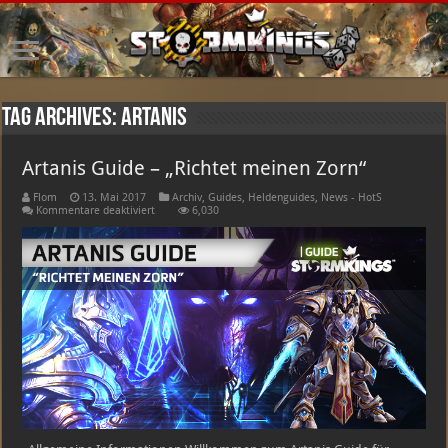
Tag Archives:
artanis
Artanis Guide – „Richtet meinen Zorn“
Flom
13. Mai 2017
Archiv
,
Guides
,
Heldenguides
,
News - HotS
für
Kommentare deaktiviert
6,030
Artanis
Guide
–
„Richtet
meinen
Zorn“