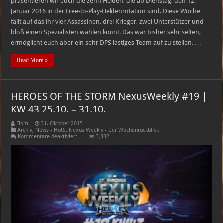
präsentieren wir euch die zehn Helden, die ab Dienstag, den 12.
Januar 2016 in der Free-to-Play-Heldenrotation sind. Diese Woche
fällt auf das ihr vier Assassinen, drei Krieger, zwei Unterstützer und
bloß einen Spezialisten wählen könnt. Das war bisher sehr selten,
ermöglicht euch aber ein sehr DPS-lastiges Team auf zu stellen. …
Read More »
HEROES OF THE STORM NexusWeekly #19 |
KW 43 25.10. – 31.10.
Flom
31. Oktober 2015
Archiv
,
News - HotS
,
Nexus Weekly - Der Wochenrückblick
für
Kommentare deaktiviert
3,332
HEROES
OF
THE
STORM
NexusWeekly
#19
|
KW
43
25.10.
–
31.10.