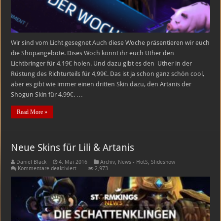
Wir sind vom Licht gesegnet Auch diese Woche präsentieren wir euch
die Shopangebote. Dises Woch könnt ihr euch Uther den
Lichtbringer für 4,19€ holen. Und dazu gibt es den Uther in der
Rüstung des Richturteils für 4,99€. Das ist ja schon ganz schön cool,
aber es gibt wie immer einen dritten Skin dazu, den Artanis der
Shogun Skin für 4,99€. …
Read More »
Neue Skins für Lili & Artanis
Daniel Black
4. Mai 2016
Archiv
,
News - HotS
,
Slideshow
für
Kommentare deaktiviert
2,973
Neue
Skins
für
Lili
&
Artanis