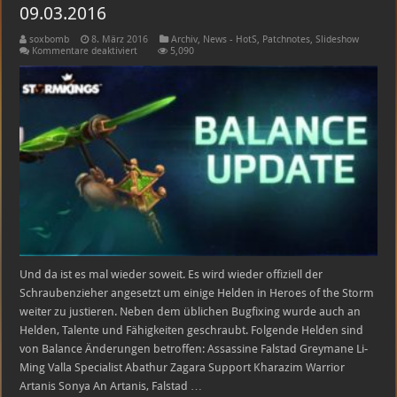
09.03.2016
soxbomb
8. März 2016
Archiv
,
News - HotS
,
Patchnotes
,
Slideshow
für
Kommentare deaktiviert
5,090
Heroes
of
the
Storm:
Balance
Patch
am
09.03.2016
Und da ist es mal wieder soweit. Es wird wieder offiziell der
Schraubenzieher angesetzt um einige Helden in Heroes of the Storm
weiter zu justieren. Neben dem üblichen Bugfixing wurde auch an
Helden, Talente und Fähigkeiten geschraubt. Folgende Helden sind
von Balance Änderungen betroffen: Assassine Falstad Greymane Li-
Ming Valla Specialist Abathur Zagara Support Kharazim Warrior
Artanis Sonya An Artanis, Falstad …