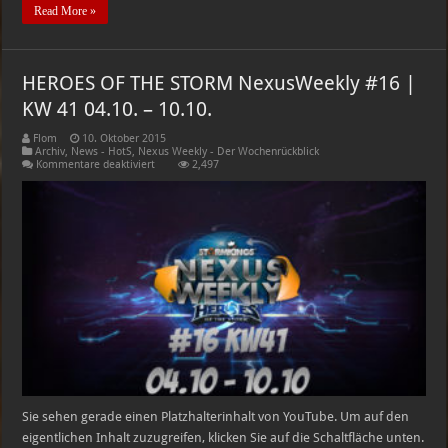
Read More »
HEROES OF THE STORM NexusWeekly #16 |
KW 41 04.10. – 10.10.
Flom
10. Oktober 2015
Archiv
,
News - HotS
,
Nexus Weekly - Der Wochenrückblick
für
Kommentare deaktiviert
2,497
HEROES
OF
THE
STORM
NexusWeekly
#16
|
KW
41
04.10.
–
10.10.
Sie sehen gerade einen Platzhalterinhalt von YouTube. Um auf den
eigentlichen Inhalt zuzugreifen, klicken Sie auf die Schaltfläche unten.