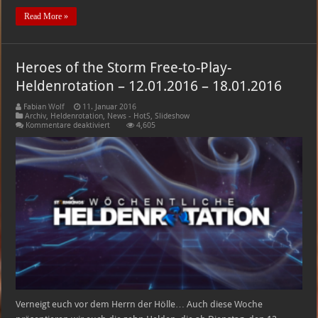
Read More »
Heroes of the Storm Free-to-Play-
Heldenrotation – 12.01.2016 – 18.01.2016
Fabian Wolf
11. Januar 2016
Archiv
,
Heldenrotation
,
News - HotS
,
Slideshow
für
Kommentare deaktiviert
4,605
Heroes
of
the
Storm
Free-
to-
Play-
Heldenrotation
–
12.01.2016
–
18.01.2016
Verneigt euch vor dem Herrn der Hölle… Auch diese Woche