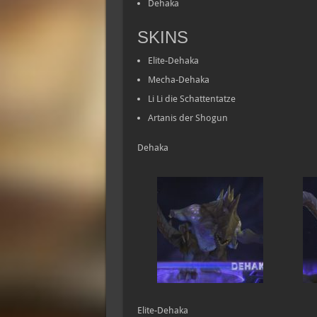
Dehaka
SKINS
Elite-Dehaka
Mecha-Dehaka
Li Li die Schattentatze
Artanis der Shogun
Dehaka
Elite-Dehaka