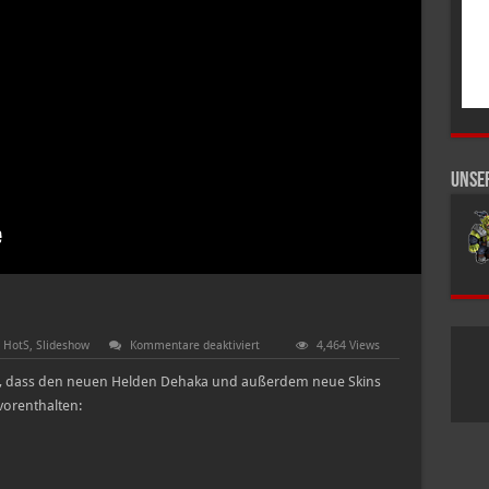
Unse
für
 HotS
,
Slideshow
Kommentare deaktiviert
4,464 Views
Neuer
Held
cht, dass den neuen Helden Dehaka und außerdem neue Skins
und
Skins
 vorenthalten: