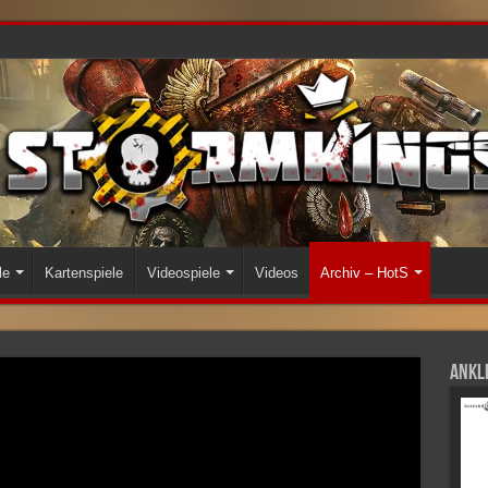
le
Kartenspiele
Videospiele
Videos
Archiv – HotS
Ankli