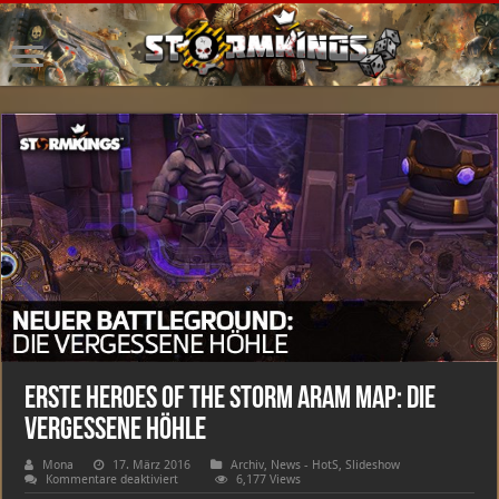
Erste Heroes of the Storm ARAM Map: Die
vergessene Höhle
Mona
17. März 2016
Archiv
,
News - HotS
,
Slideshow
für
Kommentare deaktiviert
6,177 Views
Erste