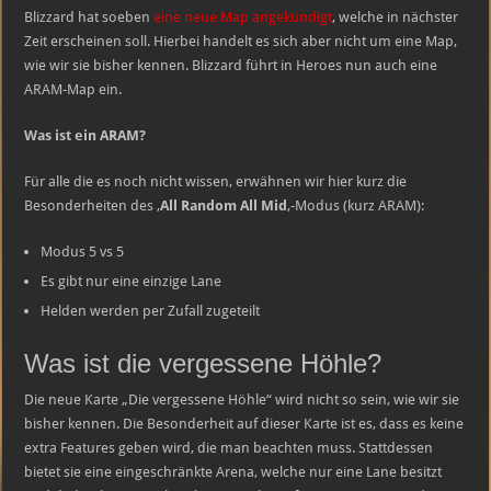
Heroes
Blizzard hat soeben
eine neue Map angekündigt
, welche in nächster
of
the
Zeit erscheinen soll. Hierbei handelt es sich aber nicht um eine Map,
Storm
wie wir sie bisher kennen. Blizzard führt in Heroes nun auch eine
ARAM
Map:
ARAM-Map ein.
Die
vergessene
Höhle
Was ist ein ARAM?
Für alle die es noch nicht wissen, erwähnen wir hier kurz die
Besonderheiten des ‚
All Random All Mid
‚-Modus (kurz ARAM):
Modus 5 vs 5
Es gibt nur eine einzige Lane
Helden werden per Zufall zugeteilt
Was ist die vergessene Höhle?
Die neue Karte „Die vergessene Höhle“ wird nicht so sein, wie wir sie
bisher kennen. Die Besonderheit auf dieser Karte ist es, dass es keine
extra Features geben wird, die man beachten muss. Stattdessen
bietet sie eine eingeschränkte Arena, welche nur eine Lane besitzt