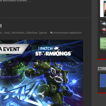
rte Mondfest-Truhen. …
8
für
s - HotS
,
Patchnotes
,
Slideshow
,
Spezial
Kommentare deaktiviert
Patchnotes
–
16.
Januar
2018
Stor