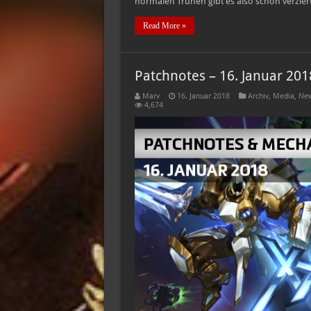
normalen Truhen gibt es also schön verzie
Read More »
Patchnotes – 16. Januar 201
Marv
16. Januar 2018
Archiv
,
Media
,
New
4,674