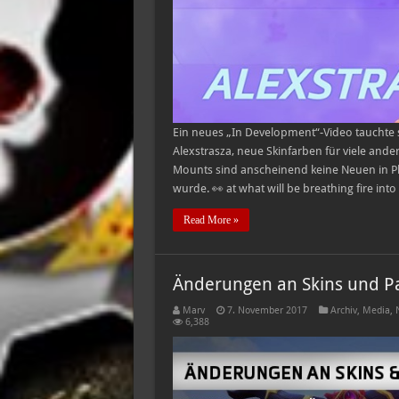
Ein neues „In Development“-Video tauchte s
Alexstrasza, neue Skinfarben für viele ande
Mounts sind anscheinend keine Neuen in P
wurde. 👀 at what will be breathing fire in
Read More »
Änderungen an Skins und Pa
Marv
7. November 2017
Archiv
,
Media
,
6,388