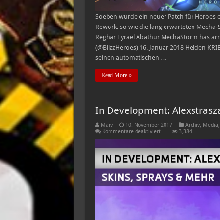
Soeben wurde ein neuer Patch für Heroes of 
Rework, so wie die lang erwarteten Mecha-S
Reghar Tyrael Abathur MechaStorm has arri
(@BlizzHeroes) 16. Januar 2018 Helden KRIEG
seinen automatischen …
Read More »
In Development: Alexstrasz
Marv
10. November 2017
Archiv
,
Media
für
Kommentare deaktiviert
3,384
In
Development:
Alexstrasza