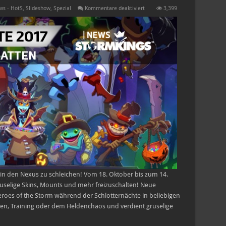
für
ws - HotS
,
Slideshow
,
Spezial
Kommentare deaktiviert
3,399
Die
Schlotternächte
2017
h in den Nexus zu schleichen! Vom 18. Oktober bis zum 14.
uselige Skins, Mounts und mehr freizuschalten! Neue
Heroes of the Storm während der Schlotternächte in beliebigen
en, Training oder dem Heldenchaos und verdient gruselige