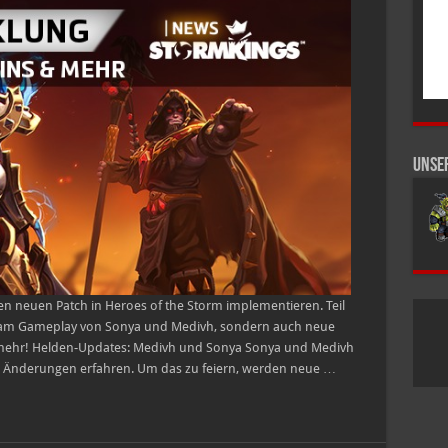
der
Entwicklung:
Gesetzeshüter-
Skins,
Helden-
Updates
&
mehr!
Unse
en neuen Patch in Heroes of the Storm implementieren. Teil
n am Gameplay von Sonya und Medivh, sondern auch neue
d mehr! Helden-Updates: Medivh und Sonya Sonya und Medivh
 Änderungen erfahren. Um das zu feiern, werden neue …