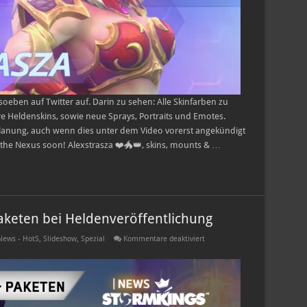
oeben auf Twitter auf. Darin zu sehen: Alle Skinfarben zu
re Heldenskins, sowie neue Sprays, Portraits und Emotes.
lanung, auch wenn dies unter dem Video vorerst angekündigt
to the Nexus soon! Alexstrasza ❤️🐲👑, skins, mounts & …
keten bei Heldenveröffentlichung
für
News - HotS
,
Slideshow
,
Spezial
Kommentare deaktiviert
Änderungen
an
Skins
und
Paketen
bei
Heldenveröffentlichung