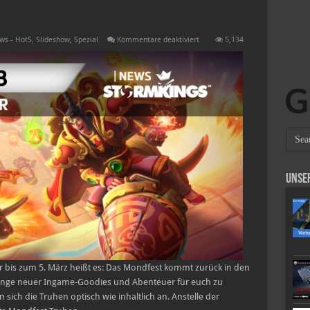
für
ws - HotS
,
Slideshow
,
Spezial
Kommentare deaktiviert
5,134
Das
Mondfest
kehrt
zurück
Unse
ar bis zum 5. März heißt es: Das Mondfest kommt zurück in den
Menge neuer Ingame-Goodies und Abenteuer für euch zu
sich die Truhen optisch wie inhaltlich an. Anstelle der