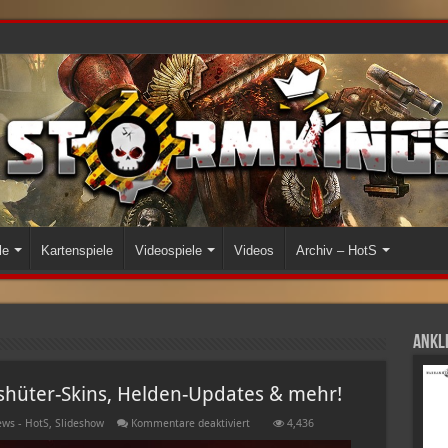
le
Kartenspiele
Videospiele
Videos
Archiv – HotS
Ankli
eshüter-Skins, Helden-Updates & mehr!
für
ws - HotS
,
Slideshow
Kommentare deaktiviert
4,436
In