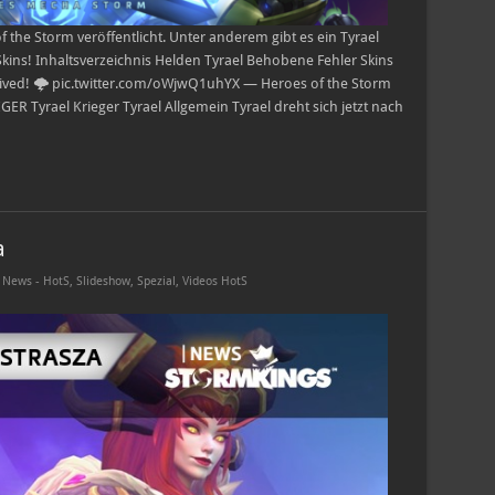
the Storm veröffentlicht. Unter anderem gibt es ein Tyrael
kins! Inhaltsverzeichnis Helden Tyrael Behobene Fehler Skins
ved! 🌩️ pic.twitter.com/oWjwQ1uhYX — Heroes of the Storm
ER Tyrael Krieger Tyrael Allgemein Tyrael dreht sich jetzt nach
a
,
News - HotS
,
Slideshow
,
Spezial
,
Videos HotS