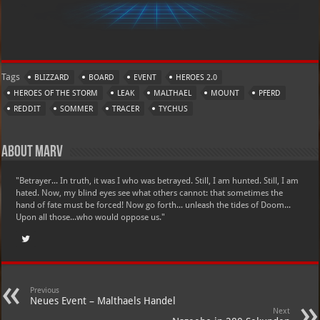
Tags
BLIZZARD
BOARD
EVENT
HEROES 2.0
HEROES OF THE STORM
LEAK
MALTHAEL
MOUNT
PFERD
REDDIT
SOMMER
TRACER
TYCHUS
About Marv
"Betrayer... In truth, it was I who was betrayed. Still, I am hunted. Still, I am
hated. Now, my blind eyes see what others cannot: that sometimes the
hand of fate must be forced! Now go forth... unleash the tides of Doom...
Upon all those...who would oppose us."
Previous
Neues Event – Malthaels Handel
Next