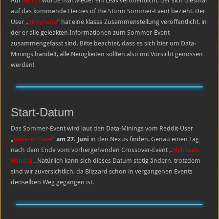
Auf
Reddit
wurde mal wieder ein Leak veröffentlicht, der sich diesmal
das
Sommer-
auf das kommende Heroes of the Storm Sommer-Event bezieht. Der
Event
User „
aimynona
“ hat eine klasse Zusammenstellung veröffentlicht, in
der er alle geleakten Informationen zum Sommer-Event
zusammengefasst sind. Bitte beachtet, dass es sich hier um Data-
Minings handelt, alle Neuigkeiten sollten also mit Vorsicht genossen
werden!
Start-Datum
Das Sommer-Event wird laut den Data-Minings vom Reddit-User
„
DavesenDave
“
am 27. Juni
in den Nexus finden. Genau einen Tag
nach dem Ende vom vorhergehenden Crossover-Event „
Malthaels
Handel
„. Natürlich kann sich dieses Datum stetig ändern, trotzdem
sind wir zuversichtlich, da Blizzard schon in vergangenen Events
denselben Weg gegangen ist.