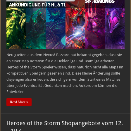
für
Helden-
und
Teamliga
Neuigkeiten aus dem Nexus! Blizzard hat bekannt gegeben, dass sie
an einer Map Rotation für die Heldenliga und Teamliga arbeiten.
Heroes of the Storm Spieler wissen, dass natürlich nicht alle Maps im
kompetitiven Spiel gern gesehen sind. Diese kleine Änderung sollte
diejenigen also erfreuen, die sich gern vor dem Start eines Matches
über jede Eventualität Gedanken machen. Außerdem können die
Entwickler …
Read More »
Heroes of the Storm Shopangebote vom 12.
– 19.4