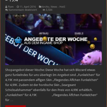
Flom
11. April 2016
Archiv
,
News - HotS
für
Kommentare deaktiviert
3,584
Heroes
of
the
Storm
Shopangebote
vom
12.
–
19.4
Shopangebot dieser Woche: Diese Woche hat sich Blizzard etwas
ganz funkelndes für uns überlegt: Im Angebot sind „Funkelchen“ für
4,19€ mit passendem affigen Skin „Fliegendes Äffchen Funkelchen“
für 4,99€. Zudem ist der hordische Skin „Seargeant
Schicksalshammer“ ebenfalls für den Preis von 4,99€ erhältlich.
„Funkelchen“ für 4,19€ „Fliegendes Äffchen Funkelchen“
für …