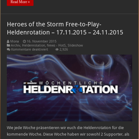
Read More »
Heroes of the Storm Free-to-Play-
Heldenrotation – 17.11.2015 – 24.11.2015
Mona
16. November 2015
Archiv
,
Heldenrotation
,
News - HotS
,
Slideshow
für
Kommentare deaktiviert
2,926
Heroes
of
the
Storm
Free-
to-
Play-
Heldenrotation
–
17.11.2015
–
24.11.2015
Wie jede Woche präsentieren wir euch die Heldenrotation für die
kommende Woche. Diese Woche haben wir sowohl 2 Supporter, als