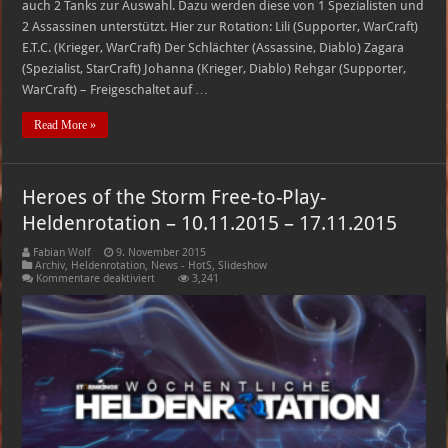
auch 2 Tanks zur Auswahl. Dazu werden diese von 1 Spezialisten und
2 Assassinen unterstützt. Hier zur Rotation: Lili (Supporter, WarCraft)
E.T.C. (Krieger, WarCraft) Der Schlächter (Assassine, Diablo) Zagara
(Spezialist, StarCraft) Johanna (Krieger, Diablo) Rehgar (Supporter,
WarCraft) – Freigeschaltet auf …
Read More »
Heroes of the Storm Free-to-Play-
Heldenrotation – 10.11.2015 – 17.11.2015
Fabian Wolf
9. November 2015
Archiv
,
Heldenrotation
,
News - HotS
,
Slideshow
für
Kommentare deaktiviert
3,241
Heroes
of
the
Storm
Free-
to-
Play-
Heldenrotation
–
10.11.2015
–
17.11.2015