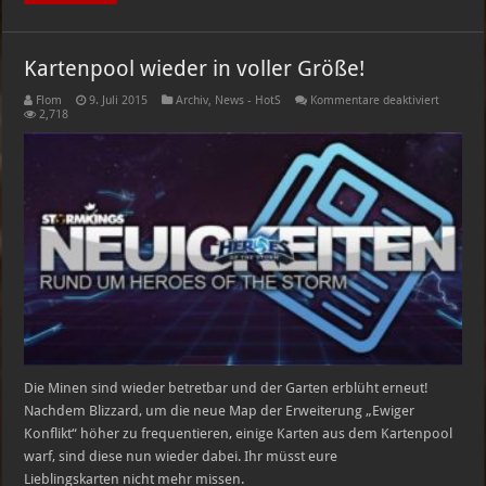
Kartenpool wieder in voller Größe!
für
Flom
9. Juli 2015
Archiv
,
News - HotS
Kommentare deaktiviert
Kartenpo
2,718
wieder
in
voller
Größe!
Die Minen sind wieder betretbar und der Garten erblüht erneut!
Nachdem Blizzard, um die neue Map der Erweiterung „Ewiger
Konflikt“ höher zu frequentieren, einige Karten aus dem Kartenpool
warf, sind diese nun wieder dabei. Ihr müsst eure
Lieblingskarten nicht mehr missen.