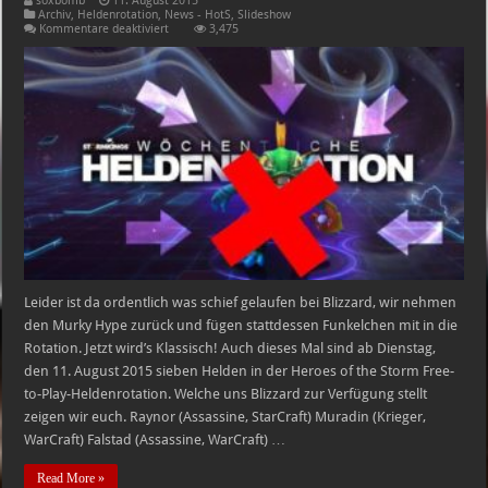
soxbomb
11. August 2015
Archiv
,
Heldenrotation
,
News - HotS
,
Slideshow
für
Kommentare deaktiviert
3,475
Heroes
of
the
Storm
Free-
to-
Play-
Heldenrotation
Leider ist da ordentlich was schief gelaufen bei Blizzard, wir nehmen
den Murky Hype zurück und fügen stattdessen Funkelchen mit in die
Rotation. Jetzt wird’s Klassisch! Auch dieses Mal sind ab Dienstag,
den 11. August 2015 sieben Helden in der Heroes of the Storm Free-
to-Play-Heldenrotation. Welche uns Blizzard zur Verfügung stellt
zeigen wir euch. Raynor (Assassine, StarCraft) Muradin (Krieger,
WarCraft) Falstad (Assassine, WarCraft) …
Read More »