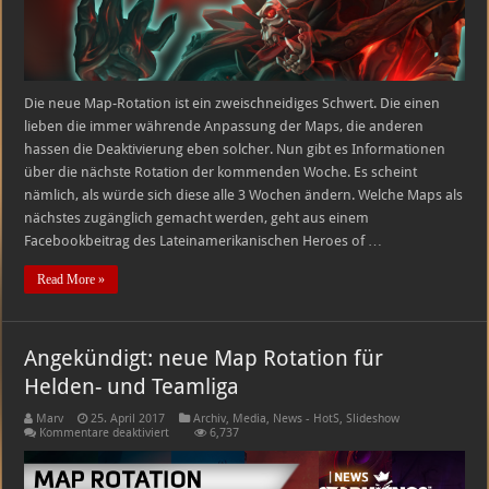
Die neue Map-Rotation ist ein zweischneidiges Schwert. Die einen
lieben die immer währende Anpassung der Maps, die anderen
hassen die Deaktivierung eben solcher. Nun gibt es Informationen
über die nächste Rotation der kommenden Woche. Es scheint
nämlich, als würde sich diese alle 3 Wochen ändern. Welche Maps als
nächstes zugänglich gemacht werden, geht aus einem
Facebookbeitrag des Lateinamerikanischen Heroes of …
Read More »
Angekündigt: neue Map Rotation für
Helden- und Teamliga
Marv
25. April 2017
Archiv
,
Media
,
News - HotS
,
Slideshow
für
Kommentare deaktiviert
6,737
Angekündigt:
neue
Map
Rotation