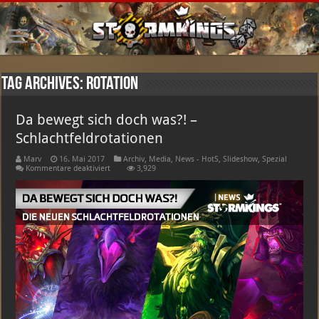
Tag Archives:
Rotation
Da bewegt sich doch was?! –
Schlachtfeldrotationen
Marv
16. Mai 2017
Archiv
,
Media
,
News - HotS
,
Slideshow
,
Spezial
für
Kommentare deaktiviert
3,929
Da
bewegt
sich
doch
was?!
–
Schlachtfeldrotationen