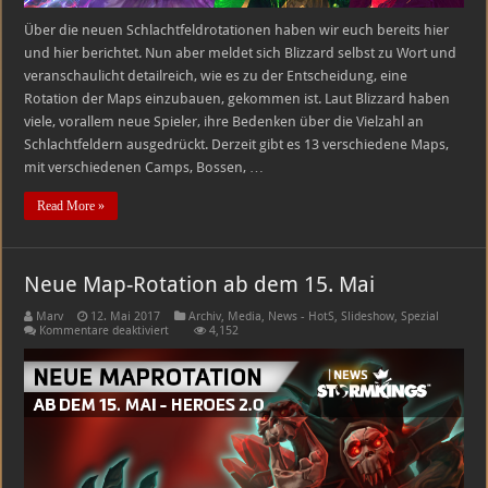
Über die neuen Schlachtfeldrotationen haben wir euch bereits hier
und hier berichtet. Nun aber meldet sich Blizzard selbst zu Wort und
veranschaulicht detailreich, wie es zu der Entscheidung, eine
Rotation der Maps einzubauen, gekommen ist. Laut Blizzard haben
viele, vorallem neue Spieler, ihre Bedenken über die Vielzahl an
Schlachtfeldern ausgedrückt. Derzeit gibt es 13 verschiedene Maps,
mit verschiedenen Camps, Bossen, …
Read More »
Neue Map-Rotation ab dem 15. Mai
Marv
12. Mai 2017
Archiv
,
Media
,
News - HotS
,
Slideshow
,
Spezial
für
Kommentare deaktiviert
4,152
Neue
Map-
Rotation
ab
dem
15.
Mai