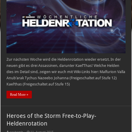
Storm
Free-
to-
Play-
Heldenrotation
ab
18.08.15
Zur nächsten Woche wird die Heldenrotation wieder ersetzt. In der
neuen gibt es drei Assassinen, darunter Kael’Thas! Welche Helden
dies im Detail sind, zeigen wir euch mit Wiki-Links hier: Malfurion Valla
Anub’arak Tychus Nazeebo Johanna (Freigeschaltet auf Stufe 12)
Kael’thas (Freigeschaltet auf Stufe 15)
Read More »
Heroes of the Storm Free-to-Play-
Heldenrotation