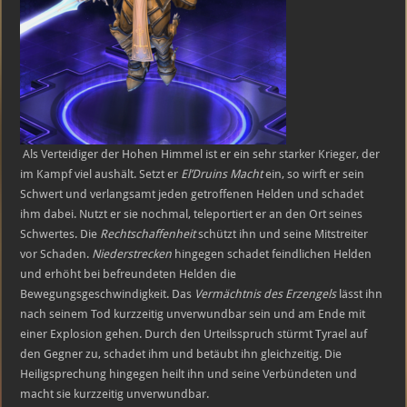
Als Verteidiger der Hohen Himmel ist er ein sehr starker Krieger, der
im Kampf viel aushält. Setzt er
El’Druins Macht
ein, so wirft er sein
Schwert und verlangsamt jeden getroffenen Helden und schadet
ihm dabei. Nutzt er sie nochmal, teleportiert er an den Ort seines
Schwertes. Die
Rechtschaffenheit
schützt ihn und seine Mitstreiter
vor Schaden.
Niederstrecken
hingegen schadet feindlichen Helden
und erhöht bei befreundeten Helden die
Bewegungsgeschwindigkeit. Das
Vermächtnis des Erzengels
lässt ihn
nach seinem Tod kurzzeitig unverwundbar sein und am Ende mit
einer Explosion gehen. Durch den Urteilsspruch stürmt Tyrael auf
den Gegner zu, schadet ihm und betäubt ihn gleichzeitig. Die
Heiligsprechung hingegen heilt ihn und seine Verbündeten und
macht sie kurzzeitig unverwundbar.