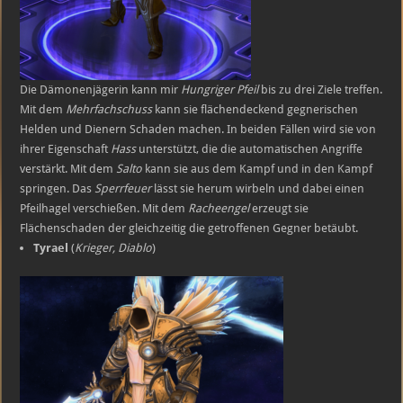
Die Dämonenjägerin kann mir
Hungriger Pfeil
bis zu drei Ziele treffen.
Mit dem
Mehrfachschuss
kann sie flächendeckend gegnerischen
Helden und Dienern Schaden machen. In beiden Fällen wird sie von
ihrer Eigenschaft
Hass
unterstützt, die die automatischen Angriffe
verstärkt. Mit dem
Salto
kann sie aus dem Kampf und in den Kampf
springen. Das
Sperrfeuer
lässt sie herum wirbeln und dabei einen
Pfeilhagel verschießen. Mit dem
Racheengel
erzeugt sie
Flächenschaden der gleichzeitig die getroffenen Gegner betäubt.
Tyrael
(
Krieger, Diablo
)