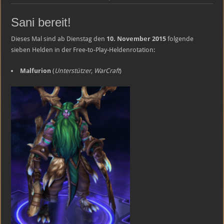
Heroes
of
the
Sani bereit!
Storm
Free-
to-
Dieses Mal sind ab Dienstag den
10. November 2015
folgende
Play-
sieben Helden in der Free-to-Play-Heldenrotation:
Heldenrotation
–
10.11.2015
–
Malfurion
(
Unterstützer, WarCraft
)
17.11.2015