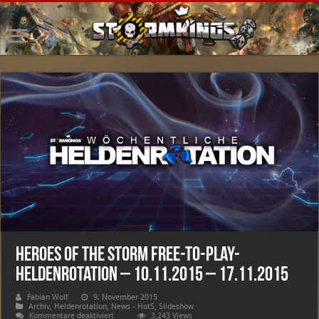
Heroes of the Storm Free-to-Play-
Heldenrotation – 10.11.2015 – 17.11.2015
Fabian Wolf
9. November 2015
Archiv
,
Heldenrotation
,
News - HotS
,
Slideshow
für
Kommentare deaktiviert
3,243 Views