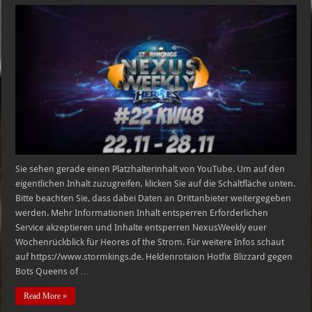
HEROES
OF
THE
STORM
NexusWeekly
#22
|
KW
48
22.11.
–
28.11.
Sie sehen gerade einen Platzhalterinhalt von YouTube. Um auf den
eigentlichen Inhalt zuzugreifen, klicken Sie auf die Schaltfläche unten.
Bitte beachten Sie, dass dabei Daten an Drittanbieter weitergegeben
werden. Mehr Informationen Inhalt entsperren Erforderlichen
Service akzeptieren und Inhalte entsperren NexusWeekly euer
Wochenrückblick für Heores of the Strom. Für weitere Infos schaut
auf https://www.stormkings.de. Heldenrotaion Hotfix Blizzard gegen
Bots Queens of …
Read More »