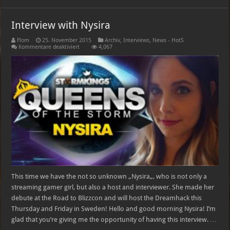
Interview with Nysira
Flom
25. November 2015
Archiv
,
Interviews
,
News - HotS
für
Kommentare deaktiviert
4,067
Interview
with
Nysira
This time we have the not so unknown „Nysira„, who is not only a
streaming gamer girl, but also a host and interviewer. She made her
debute at the Road to Blizzcon and will host the Dreamhack this
Thursday and Friday in Sweden! Hello and good morning Nysira! I’m
glad that you’re giving me the opportunity of having this interview. …