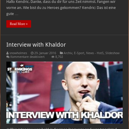
Hallo Kendric. Danke, dass du dir für uns Zeit nimmst. Fangen wir
vorne an. Wie bist du zu Heroes gekommen? Kendric: Das ist eine
gute …
Read More »
Interview with Khaldor
snowholmes
29. Januar 2016
Archiv
,
E-Sport
,
News - HotS
,
Slideshow
für
Kommentare deaktiviert
8,702
Interview
with
Khaldor