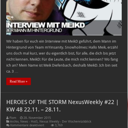
Wir haben für euch ein Interview mit MeikD geführt, dem Mann im
Hintergrund von Team mYinsanity. Snowholmes: Hallo Meik, erzähl
uns doch mal kurz, wer du eigentlich bist, für alle, die dich bis jetzt
nicht kennen. MeikD: Für die Leute, die mich nicht kennen? Wo fang
ich an? Mein Name ist Meik Diefenbach, deshalb MeikD. Ich bin seit
ca. 3 …
Read More »
HEROES OF THE STORM NexusWeekly #22 |
KW 48 22.11. – 28.11.
Flom
28. November 2015
Archiv
,
News - HotS
,
Nexus Weekly - Der Wochenrückblick
für
Kommentare deaktiviert
3,769