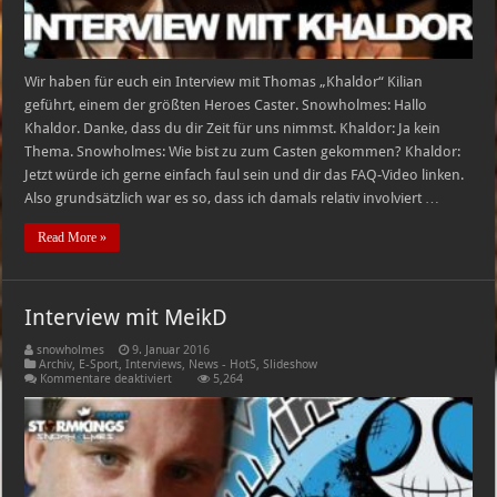
Wir haben für euch ein Interview mit Thomas „Khaldor“ Kilian
geführt, einem der größten Heroes Caster. Snowholmes: Hallo
Khaldor. Danke, dass du dir Zeit für uns nimmst. Khaldor: Ja kein
Thema. Snowholmes: Wie bist zu zum Casten gekommen? Khaldor:
Jetzt würde ich gerne einfach faul sein und dir das FAQ-Video linken.
Also grundsätzlich war es so, dass ich damals relativ involviert …
Read More »
Interview mit MeikD
snowholmes
9. Januar 2016
Archiv
,
E-Sport
,
Interviews
,
News - HotS
,
Slideshow
für
Kommentare deaktiviert
5,264
Interview
mit
MeikD