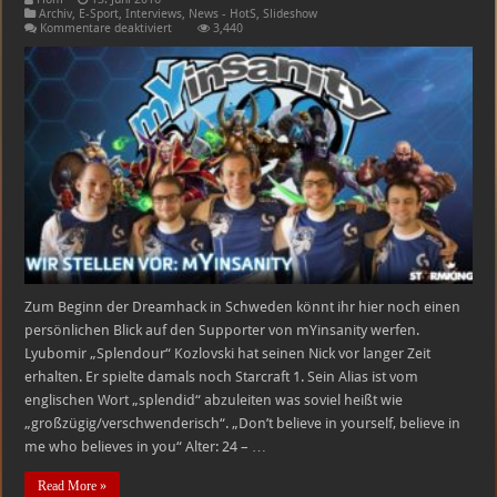
Archiv
,
E-Sport
,
Interviews
,
News - HotS
,
Slideshow
für
Kommentare deaktiviert
3,440
Player
Spotlight:
Splendour
–
mYinsanity
Zum Beginn der Dreamhack in Schweden könnt ihr hier noch einen
persönlichen Blick auf den Supporter von mYinsanity werfen.
Lyubomir „Splendour“ Kozlovski hat seinen Nick vor langer Zeit
erhalten. Er spielte damals noch Starcraft 1. Sein Alias ist vom
englischen Wort „splendid“ abzuleiten was soviel heißt wie
„großzügig/verschwenderisch“. „Don’t believe in yourself, believe in
me who believes in you“ Alter: 24 – …
Read More »