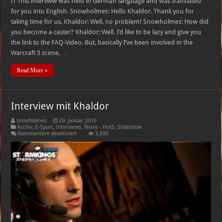
// This interview was held in German language and was translated
for you into English. Snowholmes: Hello Khaldor. Thank you for
taking time for us. Khaldor: Well, no problem! Snowholmes: How did
you become a caster? Khaldor: Well, I’d like to be lazy and give you
the link to the FAQ-Video. But, basically I’ve been involved in the
Warcraft 3 scene, …
Read More »
Interview mit Khaldor
snowholmes
29. Januar 2016
Archiv
,
E-Sport
,
Interviews
,
News - HotS
,
Slideshow
für
Kommentare deaktiviert
5,895
Interview
mit
Khaldor