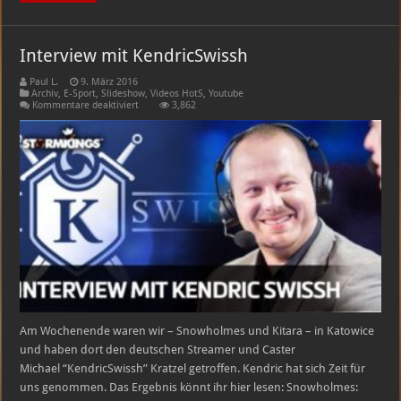
Interview mit KendricSwissh
Paul L.
9. März 2016
Archiv
,
E-Sport
,
Slideshow
,
Videos HotS
,
Youtube
für
Kommentare deaktiviert
3,862
Interview
mit
KendricSwissh
Am Wochenende waren wir – Snowholmes und Kitara – in Katowice
und haben dort den deutschen Streamer und Caster
Michael “KendricSwissh” Kratzel getroffen. Kendric hat sich Zeit für
uns genommen. Das Ergebnis könnt ihr hier lesen: Snowholmes: