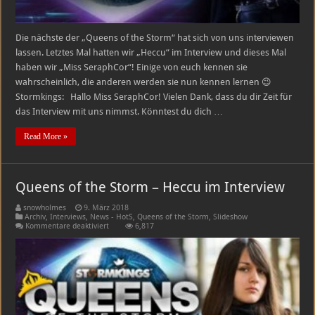
Die nächste der „Queens of the Storm“ hat sich von uns interviewen
lassen. Letztes Mal hatten wir „Heccu“ im Interview und dieses Mal
haben wir „Miss SeraphCor“! Einige von euch kennen sie
wahrscheinlich, die anderen werden sie nun kennen lernen 😉
Stormkings: Hallo Miss SeraphCor! Vielen Dank, dass du dir Zeit für
das Interview mit uns nimmst. Könntest du dich …
Read More »
Queens of the Storm – Heccu im Interview
snowholmes
9. März 2018
Archiv
,
Interviews
,
News - HotS
,
Queens of the Storm
,
Slideshow
für
Kommentare deaktiviert
6,817
Queens
of
the
Storm
–
Heccu
im
Interview