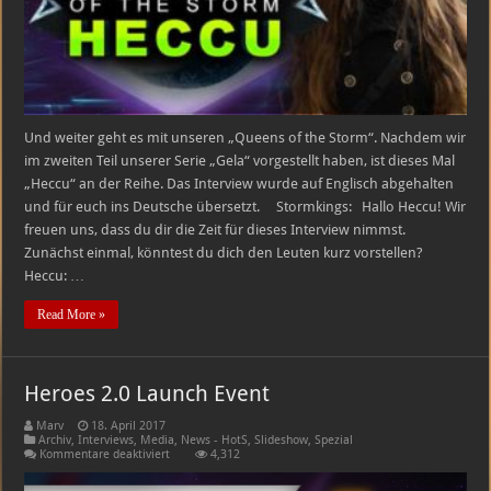
Und weiter geht es mit unseren „Queens of the Storm“. Nachdem wir
im zweiten Teil unserer Serie „Gela“ vorgestellt haben, ist dieses Mal
„Heccu“ an der Reihe. Das Interview wurde auf Englisch abgehalten
und für euch ins Deutsche übersetzt. Stormkings: Hallo Heccu! Wir
freuen uns, dass du dir die Zeit für dieses Interview nimmst.
Zunächst einmal, könntest du dich den Leuten kurz vorstellen?
Heccu: …
Read More »
Heroes 2.0 Launch Event
Marv
18. April 2017
Archiv
,
Interviews
,
Media
,
News - HotS
,
Slideshow
,
Spezial
für
Kommentare deaktiviert
4,312
Heroes
2.0