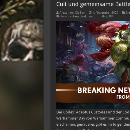
Cult und gemeinsame Battl
Alexander Claßen
1. November 2021
Ne
für
Kommentare deaktiviert
2,384
Warhammer
40K:
Codex:
Adeptus
Custodes,
Codex:
Genestealer
Cult
und
gemeinsame
Battle
Box
Der Codex: Adeptus Custodes und der Code
Warhammer Day von Warhammer Community
erscheinen, genaueres gibt es im folgende