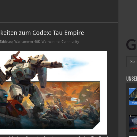
keiten zum Codex: Tau Empire
Tabletop
,
Warhammer 40K
,
Warhammer Community
Unse