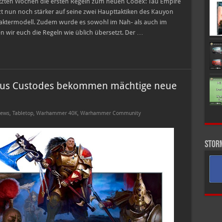
ten Wochen die ersten Regeln zum neuen Codex: Tau Empire
tzt nun noch stärker auf seine zwei Haupttaktiken des Kauyon
ktermodell. Zudem wurde es sowohl im Nah- als auch im
n wir euch die Regeln wie üblich übersetzt. Der …
us Custodes bekommen mächtige neue
ews
,
Tabletop
,
Warhammer 40K
,
Warhammer Community
Stor