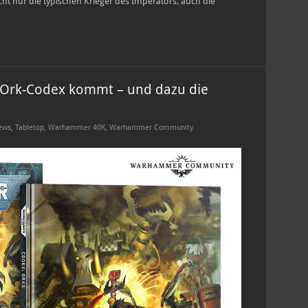
ht nur die typischen Krieger des Imperators, auch die
Ork-Codex kommt – und dazu die
ews
,
Tabletop
,
Warhammer 40K
,
Warhammer Community