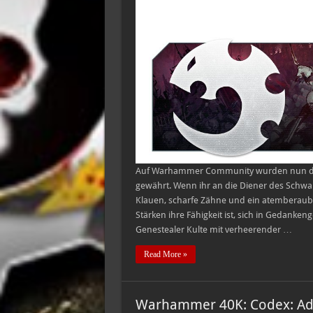
die
neue
Kreuzfeuerregel
Auf Warhammer Community wurden nun die e
gewährt. Wenn ihr an die Diener des Schwar
Klauen, scharfe Zähne und ein atemberauben
Stärken ihre Fähigkeit ist, sich in Gedanke
Genestealer Kulte mit verheerender …
Read More »
Warhammer 40K: Codex: Ade