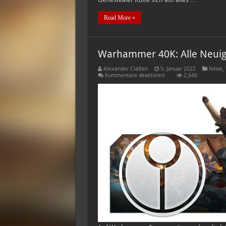
Read More »
Warhammer 40K: Alle Neuig
Alexander Claßen
5. Januar 2022
News
,
für
Kommentare deaktiviert
2,640
Warhammer
40K:
Alle
Neuigkeiten
zum
Codex:
Tau
Empire