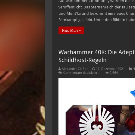
Auf Warhammer Community wurden die letz
veröffentlicht. Das Sternenreich der Tau se
und Mont’ka und bekommt ein neues Chara
Fernkampf gestärkt. Unter den Bildern habe
Read More »
Warhammer 40K: Die Adept
Schildhost-Regeln
Alexander Claßen
17. Dezember 2021
N
für
Kommentare deaktiviert
2,664
Warhammer
40K:
Die
Adeptus
Custodes
bekommen
mächtige
neue
Schildhost-
Regeln