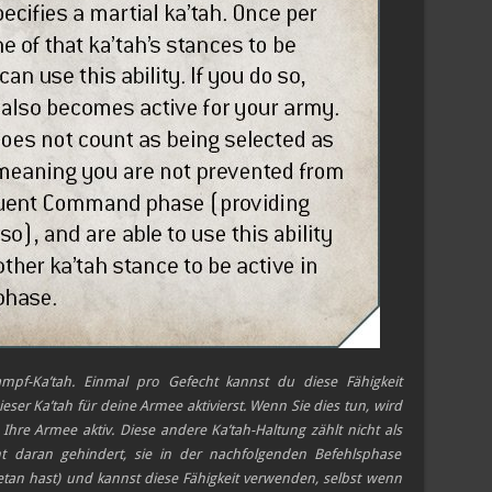
Kampf-Ka’tah. Einmal pro Gefecht kannst du diese Fähigkeit
er Ka’tah für deine Armee aktivierst. Wenn Sie dies tun, wird
Ihre Armee aktiv. Diese andere Ka’tah-Haltung zählt nicht als
cht daran gehindert, sie in der nachfolgenden Befehlsphase
tan hast) und kannst diese Fähigkeit verwenden, selbst wenn