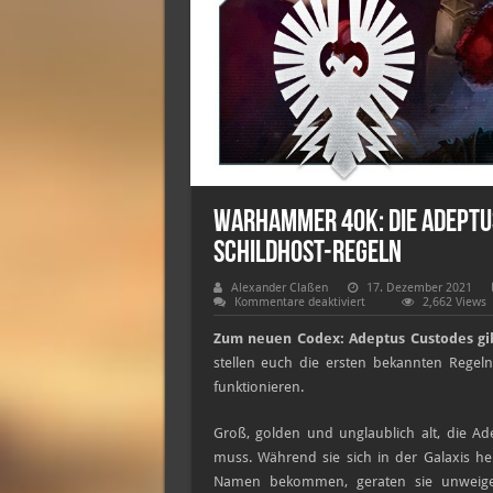
Warhammer 40K: Die Adeptu
Schildhost-Regeln
Alexander Claßen
17. Dezember 2021
für
Kommentare deaktiviert
2,662 Views
Warhammer
40K:
Zum neuen Codex: Adeptus Custodes gib
Die
Adeptus
stellen euch die ersten bekannten Regeln
Custodes
funktionieren.
bekommen
mächtige
neue
Schildhost-
Groß, golden und unglaublich alt, die A
Regeln
muss. Während sie sich in der Galaxis h
Namen bekommen, geraten sie unweigerli