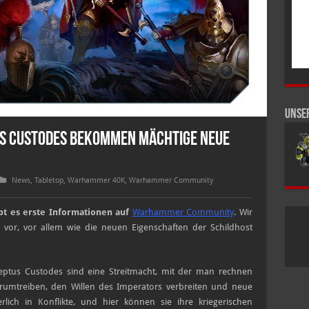
Unse
s Custodes bekommen mächtige neue
News
,
Tabletop
,
Warhammer 40K
,
Warhammer Community
t es erste Informationen auf
Warhammer Community
. Wir
 vor, vor allem wie die neuen Eigenschaften der Schildhost
deptus Custodes sind eine Streitmacht, mit der man rechnen
erumtreiben, den Willen des Imperators verbreiten und neue
ch in Konflikte, und hier können sie ihre kriegerischen