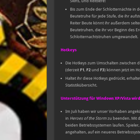
Skins, und Reittiere!
Bis zum Ende der Schlotternächte in d
Beutetruhe für jede Stufe, die ihr auf
Reiter Beute könnt ihr außerdem selte
Beutetruhen, die ihr vor Beginn des Ere
Schlotternachtstruhen umgewandelt.
Hotkeys
Die Hotkeys zum Umschalten zwischen de
(derzeit
F1
,
F2
und
F3
) können jetzt im 
Haltet ihr diese Hotkeys gedrückt, erhaltet
Statistikübersicht.
Unterstützung für Windows XP/Vista wird
Im Juli haben wir unser Vorhaben angek
in
Heroes of the Storm
zu beenden. Mit 
beiden Betriebssystemen laufen. Spieler
angehalten, auf ein neueres Betriebssys