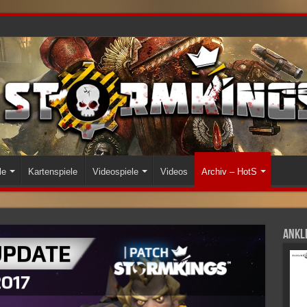
le
Kartenspiele
Videospiele
Videos
Archiv – HotS
Ankli