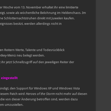
er Woche vom 13. November erhaltet ihr eine limitierte
steigt, sowie als wöchentliche Belohnung im Heldenchaos. Im
ne Schlotternachtstruhen direkt mit Juwelen kaufen.
ignisses besitzt, werden allerdings nicht in
n Reitern Werte, Talente und Todesrückblick
Hotkey-Menü neu belegt werden.
 ihr jetzt Schnellzugriff auf den jeweiligen Reiter der
 eingestellt
ündigt, den Support für Windows XP und Windows Vista
diesem Patch wird
Heroes of the Storm
nicht mehr auf diesen
, die von dieser Änderung betroffen sind, werden dazu
tem umzustellen.