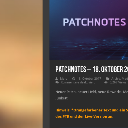
Patchnotes – 18. Oktober 
Marv
18. Oktober 2017
Archiv
,
Med
für
Kommentare deaktiviert
3,267 Views
Patchnotes
–
Neuer Patch, neuer Held, neue Reworks. Me
18.
Oktober
Junkrat!
2017
Hinweis: *Orangefarbener Text und ein 
des PTR und der Live-Version an.