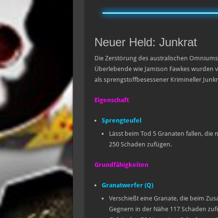
Neuer Held: Junkrat
Die Zerstörung des australischen Omniums h
Überlebende wie Jamison Fawkes wurden von d
als sprengstoffbesessener Krimineller Junk
Eigenschaft
Sprengteufel
Lässt beim Tod 5 Granaten fallen, die
250 Schaden zufügen.
Grundfähigkeiten
Granatwerfer (Q)
Verschießt eine Granate, die beim Z
Gegnern in der Nähe 117 Schaden zuf