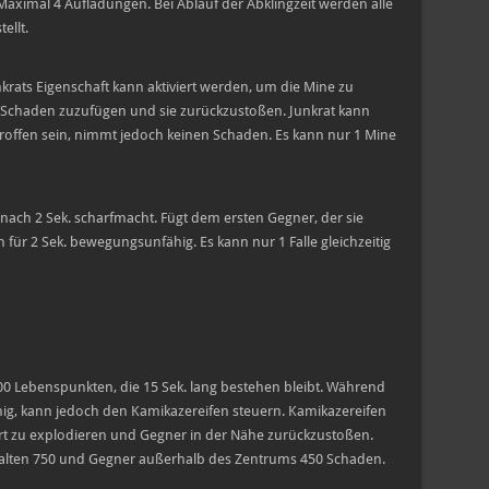
ximal 4 Aufladungen. Bei Ablauf der Abklingzeit werden alle
ellt.
krats Eigenschaft kann aktiviert werden, um die Mine zu
Schaden zuzufügen und sie zurückzustoßen. Junkrat kann
roffen sein, nimmt jedoch keinen Schaden. Es kann nur 1 Mine
e nach 2 Sek. scharfmacht. Fügt dem ersten Gegner, der sie
für 2 Sek. bewegungsunfähig. Es kann nur 1 Falle gleichzeitig
500 Lebenspunkten, die 15 Sek. lang bestehen bleibt. Während
ähig, kann jedoch den Kamikazereifen steuern. Kamikazereifen
ort zu explodieren und Gegner in der Nähe zurückzustoßen.
alten 750 und Gegner außerhalb des Zentrums 450 Schaden.