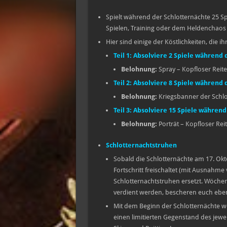
Spielt während der Schlotternächte 25 S
Spielen, Training oder dem Heldenchaos
Hier sind einige der Köstlichkeiten, die i
Teil 1:
Absolviere 2 Spiele während 
Belohnung:
Spray – Kopfloser Reite
Teil 2:
Absolviere 8 Spiele während 
Belohnung:
Kriegsbanner der Schlo
Teil 3:
Absolviere 15 Spiele während
Belohnung:
Porträt – Kopfloser Reit
Schlotternachtstruhen
Sobald die Schlotternächte am 17. Okt
Fortschritt freischaltet (mit Ausnahm
Schlotternachtstruhen ersetzt. Wöche
verdient werden, bescheren euch ebenf
Mit dem Beginn der Schlotternächte w
einen limitierten Gegenstand des jewei