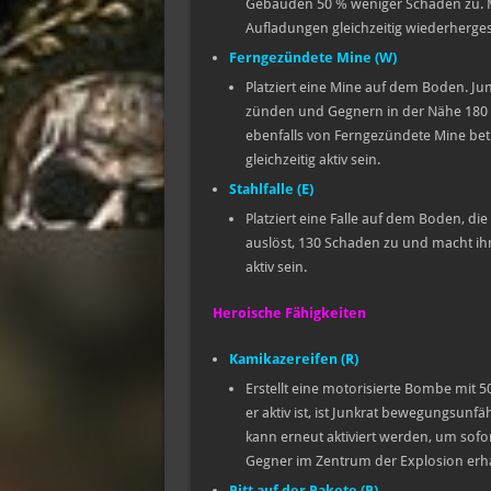
Gebäuden 50 % weniger Schaden zu. Ma
Aufladungen gleichzeitig wiederhergest
Ferngezündete Mine (W)
Platziert eine Mine auf dem Boden. Jun
zünden und Gegnern in der Nähe 180 
ebenfalls von Ferngezündete Mine bet
gleichzeitig aktiv sein.
Stahlfalle (E)
Platziert eine Falle auf dem Boden, di
auslöst, 130 Schaden zu und macht ihn 
aktiv sein.
Heroische Fähigkeiten
Kamikazereifen (R)
Erstellt eine motorisierte Bombe mit 
er aktiv ist, ist Junkrat bewegungsunf
kann erneut aktiviert werden, um sof
Gegner im Zentrum der Explosion erh
Ritt auf der Rakete (R)