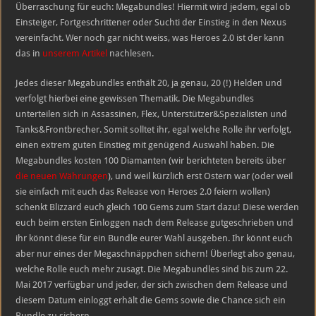
von
Überraschung für euch: Megabundles! Hiermit wird jedem, egal ob
Heroes
Einsteiger, Fortgeschrittener oder Suchti der Einstieg in den Nexus
2.0
vereinfacht. Wer noch gar nicht weiss, was Heroes 2.0 ist der kann
das in
unserem Artikel
nachlesen.
Jedes dieser Megabundles enthält 20, ja genau, 20 (!) Helden und
verfolgt hierbei eine gewissen Thematik. Die Megabundles
unterteilen sich in Assassinen, Flex, Unterstützer&Spezialisten und
Tanks&Frontbrecher. Somit solltet ihr, egal welche Rolle ihr verfolgt,
einen extrem guten Einstieg mit genügend Auswahl haben. Die
Megabundles kosten 100 Diamanten (wir berichteten bereits über
die neuen Währungen
), und weil kürzlich erst Ostern war (oder weil
sie einfach mit euch das Release von Heroes 2.0 feiern wollen)
schenkt Blizzard euch gleich 100 Gems zum Start dazu! Diese werden
euch beim ersten Einloggen nach dem Release gutgeschrieben und
ihr könnt diese für ein Bundle eurer Wahl ausgeben. Ihr könnt euch
aber nur eines der Megaschnäppchen sichern! Überlegt also genau,
welche Rolle euch mehr zusagt. Die Megabundles sind bis zum 22.
Mai 2017 verfügbar und jeder, der sich zwischen dem Release und
diesem Datum einloggt erhält die Gems sowie die Chance sich ein
Bundle zu sichern.