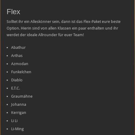
Flex
Solltet ihr ein Alleskönner sein, dann ist das Flex-Paket eure beste
Option. Hierin sind von allen Klassen ein paar enthalten und ihr
werdet der ideale Allrounder für euer Team!
Abathur
Arthas
Azmodan
Funkelchen
Diablo
E.T.C.
Graumähne
Johanna
Kerrigan
Li Li
Li-Ming