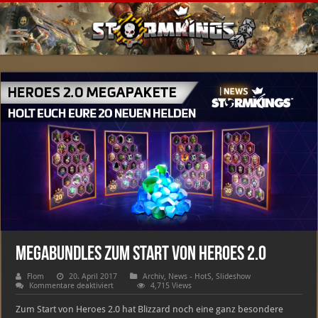
Megabundles zum Start von Heroes 2.0
Flom
20. April 2017
Archiv
,
News - HotS
,
Slideshow
für
Kommentare deaktiviert
4,715 Views
Megabundles
zum
Zum Start von Heroes 2.0 hat Blizzard noch eine ganz besondere
Start