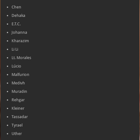
Chen
Dehaka
E.T.C.
Johanna
Kharazim
Li Li
Lt. Morales
Lúcio
Malfurion
Medivh
Muradin
Rehgar
Kleiner
Tassadar
Tyrael
Uther