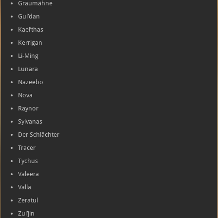
Graumähne
Gul’dan
Kael’thas
Kerrigan
Li-Ming
Lunara
Nazeebo
Nova
Raynor
Sylvanas
Der Schlächter
Tracer
Tychus
Valeera
Valla
Zeratul
Zul’jin